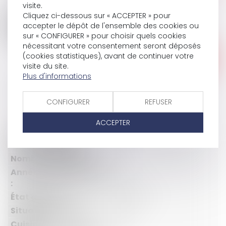
consommation
visite.
émissions
(énergie primaire)
Cliquez ci-dessous sur « ACCEPTER » pour
*
412
0
accepter le dépôt de l'ensemble des cookies ou
sur « CONFIGURER » pour choisir quels cookies
kWh/m².an
kg CO /m².an
²
nécessitant votre consentement seront déposés
(cookies statistiques), avant de continuer votre
visite du site.
logement extrêmement consommateur d’énergie
Plus d'informations
GES non renseigné
Logement à consommation énergétique excessive
CONFIGURER
REFUSER
CARACTÉRISTIQUES
ACCEPTER
En copropriété :
oui
Numéro d'étage :
4
Nombre d'étages :
5
Année de construction
1857
:
État général :
A rénover
Situation locative :
loué
Cuisine :
oui