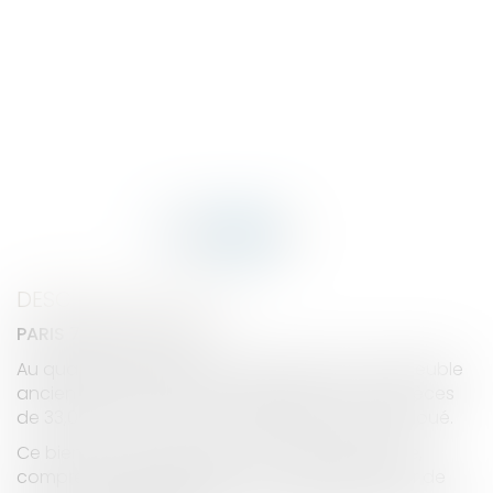
DESCRIPTION DU BIEN
PARIS 7ÈME : RUE CLER
Au quatrième étage avec ascenseur d’un immeuble
ancien cossu, charmant appartement deux pièces
de 33,06m2, sur cour, au calme absolu, vendu loué.
Ce bien au plan parfait et sans perte d’espace,
comprend une belle entrée, un spacieux séjour de