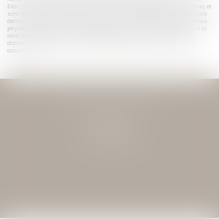
Elles sont conservées le temps nécessaire au traitement de votre demande, et
sont destinées à être transmises à l'avocat compétent pour répondre à votre
demande. Conformément au Règlement relatif à la protection des personnes
physiques à l'égard du traitement des données à caractère personnel et à la
libre circulation de ces données, toute personne peut exercer ses droits
d'accès, de rectification, de portabilité et d'opposition des informations la
concernant.
JEAN-DAVID GUEDJ & ASSOCIES
27 Rue Nicolo
75116 PARIS
Tél : 01 40 72 28 28