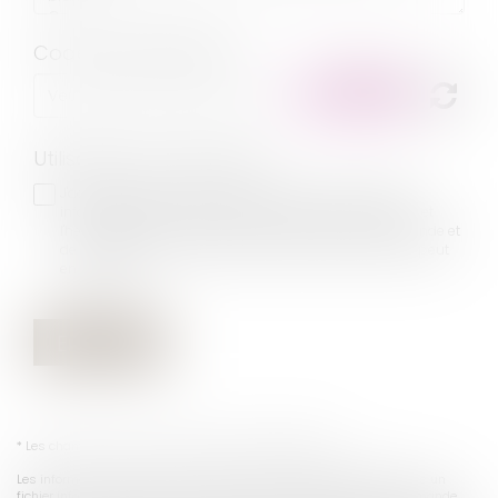
Code de vérification
Utilisation des données
J'accepte que les informations saisies soient traitées
informatiquement par JEAN-DAVID GUEDJ & ASSOCIES et
l'hébergeur du présent site dans le cadre de ma demande et
de la relation avec JEAN-DAVID GUEDJ & ASSOCIES qui peut
en découler.
Envoyer
* Les champs suivis d'un astérisque sont obligatoires.
Les informations recueillies sur ce formulaire sont enregistrées dans un
fichier informatisé par le cabinet permettant de répondre à votre demande.