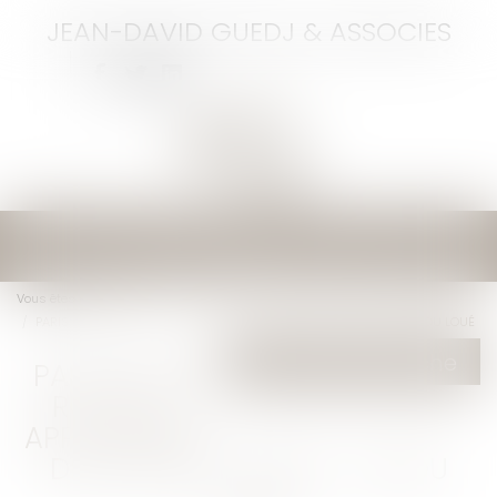
JEAN-DAVID GUEDJ & ASSOCIES
Ouvrir
le
menu
Vous êtes ici :
Accueil
PARIS 7ÈME - RUE CLER : APPARTEMENT DEUX PIÈCES - 33M2 - VENDU LOUÉ
Nouvelle recherche
PARIS 7ÈME -
RUE CLER :
APPARTEMENT
DEUX PIÈCES - 33M2 - VENDU