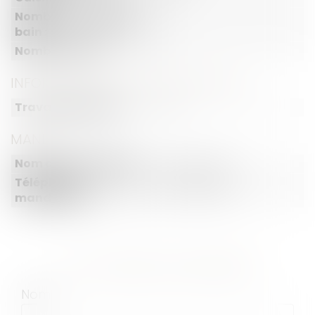
Nombre de salles de
1
bain :
Nombre de WC :
1
INFORMATIONS COMPLÉMENTAIRES
Travaux à prévoir :
oui
MANDAT
Nom du mandataire :
Sabrina DRAY
Téléphone
06.51.39.10.68
mandataire :
CETTE ANNONCE M'INTÉRESSE
Nom