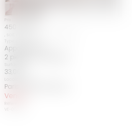
Prix :
450 000
€
, soit 436 893 € hors honoraires.
Type de bien :
Appartement
2 pièces / 1 chambre
Surface :
33,06m²
Localité :
Paris (75007) France
Vendu
Référence :
VE-00305