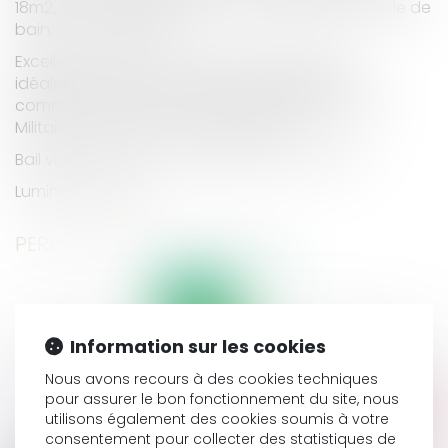
18m2, une cuisine séparée, une chambre, une salle de
bain, un WC séparé.
Excellent produit, à rénover, très lumineux, et
idéalement situé, à proximité immédiate, des
commerces, écoles et transports (Ligne 8, École
Militaire). Localisation exceptionnelle.
Bail vide 966 € HC / mois jusqu’en mars 2024.
Luminosité, calme.
PERFORMANCE ÉNERGÉTIQUE
logement très performant
Information sur les cookies
Nous avons recours à des cookies techniques
pour assurer le bon fonctionnement du site, nous
utilisons également des cookies soumis à votre
consentement pour collecter des statistiques de