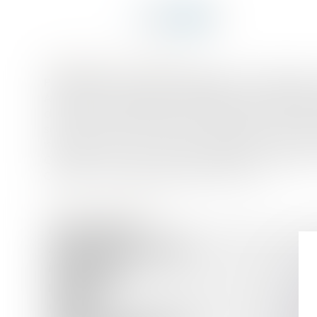
DESCRIPTION DU BIEN
PARIS 17ÈME - PASSAGE LEGENDRE / GUY MÔQUET 
Au premier étage avec ascenseur d’un petit im
deux pièces de 36,46m2, en parfait état, entière
séjour, une cuisine américaine équipée, une chamb
immédiate des commerces, transports (métro Guy Mô
Cabinet d’Avocats Jean-David GUEDJ & Associés - T
Contact : M. Julien GUEDJ 06.25.05.47.53
CARACTÉRISTIQUES
En copropriété :
Année de construction :
État général :
Exposition :
Cuisine :