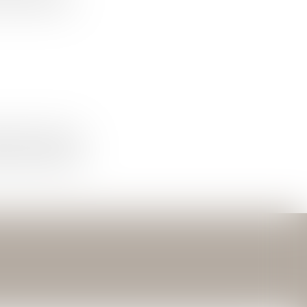
OCIES qui peut en
 permettant de répondre
nées à être transmises
des personnes physiques
rsonne peut exercer ses