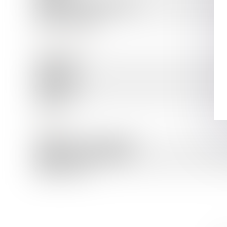
Nombre de salles d'eau :
Nombre de WC :
COMMODITÉS
Ascenseur :
Digicode :
Interphone :
Alarme :
MANDAT
Téléphone mandataire :
Mandat en exclusivité :
Négociateur :