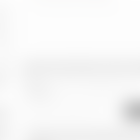
om
om
ail
Tél.
once
ge
e de
ion
n des
J'accepte que les informations saisies soient traitées info
JEAN-DAVID GUEDJ & ASSOCIES et l'hébergeur du présent site