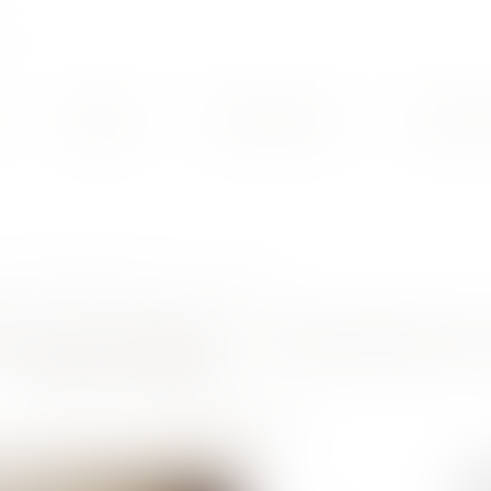
L'équipe
Compétences
Transact
T - APPARTEMENT DEUX PIECES - REFAIT A NEUF
DRE / GUY MOQUET - APPARTEMENT DE
REFAIT A NEUF
41
Prix :