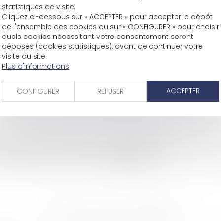
1
statistiques de visite.
Cliquez ci-dessous sur « ACCEPTER » pour accepter le dépôt
1
de l'ensemble des cookies ou sur « CONFIGURER » pour choisir
quels cookies nécessitant votre consentement seront
déposés (cookies statistiques), avant de continuer votre
visite du site.
oui
Plus d'informations
oui
oui
ACCEPTER
CONFIGURER
REFUSER
oui
0625054753
oui
Julien GUEDJ
CETTE ANNONCE M'INTÉRESSE