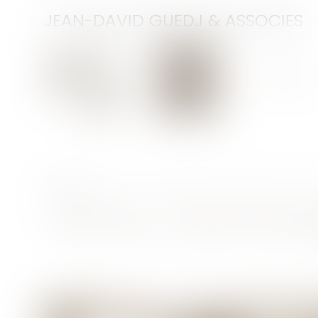
JEAN-DAVID GUEDJ & ASSOCIES
Accueil
Le cabinet
Vous êtes ici :
Accueil
PARIS 17EME : PASSAGE LEGENDRE / GUY MOQUE
PARIS 17EME : PASSAGE LEGEN