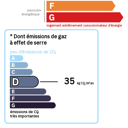
passoire
énergétique
logement extrêmement consommateur d’énergie
* Dont émissions de gaz
à effet de serre
peu d’émissions de CO
²
35
kg CO /m².an
²
émissions de CO
²
très importantes