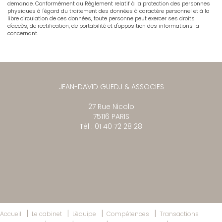
demande. Conformément au Règlement relatif à la protection des personnes
physiques à l'égard du traitement des données à caractère personnel et à la
libre circulation de ces données, toute personne peut exercer ses droits
d'accès, de rectification, de portabilité et d'opposition des informations la
concernant.
JEAN-DAVID GUEDJ & ASSOCIES
27 Rue Nicolo
75116 PARIS
Tél : 01 40 72 28 28
Accueil
Le cabinet
L'équipe
Compétences
Transactions