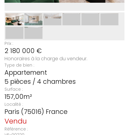
Prix :
2 180 000
€
Honoraires à la charge du vendeur.
Type de bien :
Appartement
5 pièces / 4 chambres
Surface :
157,00m²
Localité :
Paris (75016) France
Vendu
Référence :