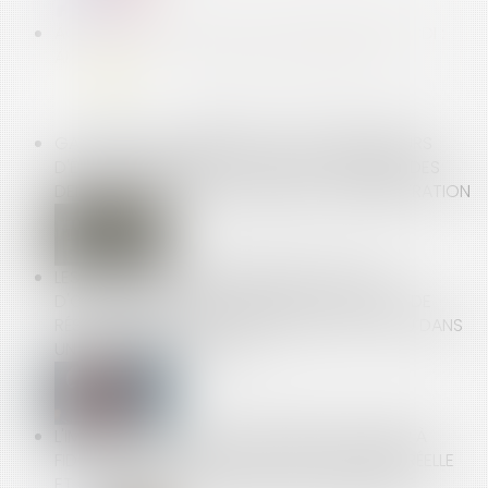
ACCIDENT DE TRAVAIL ET CDD REQUALIFIÉ EN CDI :
ANNULATION PAR LA COUR DE CASSATION
GARANTIES COMMERCIALES : LES DISTRIBUTEURS
D'ÉLECTROMÉNAGERS POURRONT FORMULER DES
DEMANDES DE RESCRIT AUPRÈS DE L'ADMINISTRATION
LES TRAVAILLEURS FRONTALIERS N'ONT PAS
D'OBLIGATION DE DÉCLARER LEUR TRANSFERT DE
RÉSIDENCE À LA CPAM, QUAND CELUI-CI A LIEU DANS
UN PAYS MEMBRE DE L'UE
L'IMPOSSIBILITÉ POUR UN SALARIÉ DE PARVENIR À
FIDÉLISER LA CLIENTÈLE, N'EST PAS UNE CAUSE RÉELLE
ET SÉRIEUSE POUR JUSTIFIER UN LICENCIEMENT