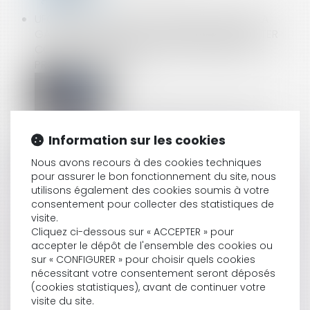
UFC QUE CHOISIR PROPOSE DE PROLONGER LA
GARANTIE LÉGALE DE CONFORMITÉ, POUR LUTTER
CONTRE L'OBSOLESCENCE PROGRAMMÉE DES
PRODUITS HIGH TECH
LES TAUX AT MP DÉSORMAIS MIEUX ENCADRÉS
Information sur les cookies
Nous avons recours à des cookies techniques
RUPTURE CONVENTIONNELLE : LE HARCÈLEMENT
pour assurer le bon fonctionnement du site, nous
MORAL SEUL NE SUFFIT PAS À ENTRAÎNER LA NULLITÉ
utilisons également des cookies soumis à votre
consentement pour collecter des statistiques de
visite.
Cliquez ci-dessous sur « ACCEPTER » pour
RAPPEL DES DÉLAIS POUR AGIR EN GARANTIE DES
accepter le dépôt de l'ensemble des cookies ou
VICES CACHÉS
sur « CONFIGURER » pour choisir quels cookies
nécessitant votre consentement seront déposés
(cookies statistiques), avant de continuer votre
visite du site.