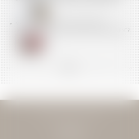
MENACE D'ACTION EN JUSTICE CONTRE
L'EMPLOYEUR : EST-CE UN MOTIF DE LICENCIEMENT?
<<
<
...
139
140
141
142
143
144
145
...
>
>>
JEAN-DAVID GUEDJ & ASSOCIES
27 Rue Nicolo
75116 PARIS