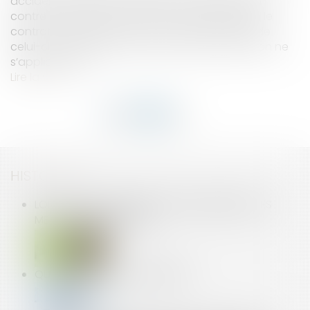
accident du travail, il bénéfice d’une protection
contre la rupture du contrat. Toutefois lorsque le
contrat du salarié est un CDD et que le terme de
celui-ci survient pendant l’arrêt, cette protection ne
s’applique pas...
Lire la suite
HISTORIQUE
LOI ELAN : VERS UN MEILLEUR ENCADREMENT DES
MEUBLÉS DE TOURISME
QUID SUR LE DÉLAI DE CARENCE