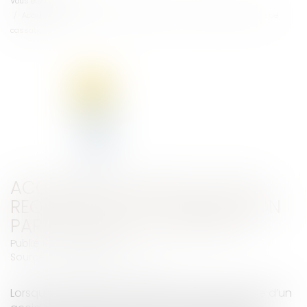
Vous êtes ici :
Accueil
Accident de travail et CDD requalifié en CDI : annulation par la Cour de
cassation
ACCIDENT DE TRAVAIL ET CDD
REQUALIFIÉ EN CDI : ANNULATION
PAR LA COUR DE CASSATION
Publié le :
19/02/2019
Source :
www2.editions-tissot.fr
Lorsqu’un salarié est en arrêt de travail à la suite d’un