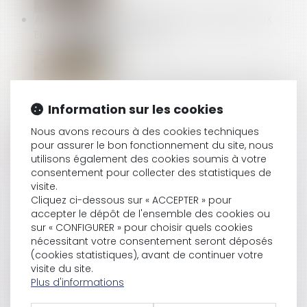
AI-JE LE DROIT DE RÉSERVER LES JOBS D’ÉTÉ AUX
ENFANTS DE MES SALARIÉS ?
EPARGNE SALARIALE : QUEL DÉLAI POUR LA DEMANDE
DE DÉBLOCAGE SI LE SALARIÉ SE MARIE À L’ÉTRANGER
Information sur les cookies
?
Nous avons recours à des cookies techniques
pour assurer le bon fonctionnement du site, nous
utilisons également des cookies soumis à votre
consentement pour collecter des statistiques de
DÉCHÉANCE DU TERME ET MISE EN DEMEURE
visite.
PRÉALABLE : VERS DE NOUVELLES PRÉCISIONS
Cliquez ci-dessous sur « ACCEPTER » pour
accepter le dépôt de l'ensemble des cookies ou
sur « CONFIGURER » pour choisir quels cookies
nécessitant votre consentement seront déposés
ACTIVITÉ PARTIELLE : QUELLE INDEMNISATION À PARTIR
(cookies statistiques), avant de continuer votre
DE JUIN 2021 ?
visite du site.
Plus d'informations