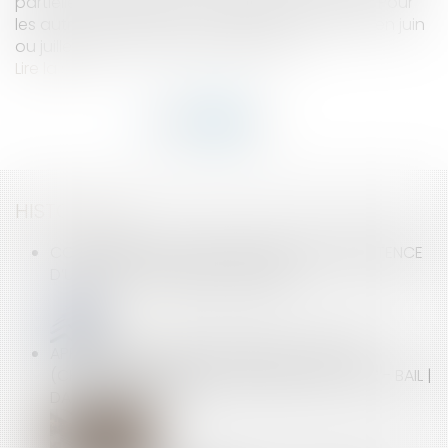
partielle interviendra en novembre au plus tôt. Pour
les autres, la baisse est progressive et débute en juin
ou juillet selon les secteurs d’activité...
Lire la suite
HISTORIQUE
COPROPRIÉTÉ : LA CONSTATATION DE L’INEXISTENCE
D’UN LOT TRANSITOIRE ATTENDRA
APPLICATION DANS LE TEMPS DE LA LOI PINEL
(CHARGES) ET FIXATION JUDICIAIRE DU LOYER - BAIL |
DALLOZ ACTUALITÉ