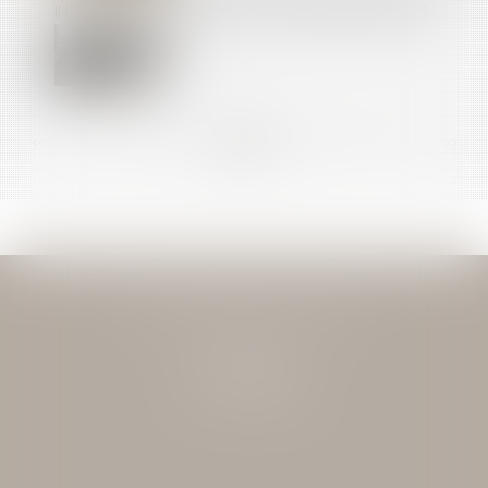
INSCRITES SUR LE CPF AVANT LE 1ER JUILLET 2021
<<
<
...
95
96
97
98
99
100
101
...
>
>>
JEAN-DAVID GUEDJ & ASSOCIES
27 Rue Nicolo
75116 PARIS
Tél : 01 40 72 28 28