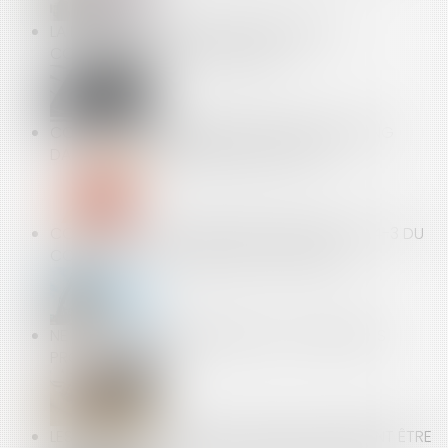
LA DÉSIGNATION DU SYNDIC NON MIS EN
CONCURRENCE N’EST PAS NULLE
COVID-19 : GÉNÉRALISATION DU RÉTROTRACING
DANS TOUTE LA FRANCE DÉBUT JUILLET
CONSTRUCTION : LE DÉLAI DE L’ARTICLE 1792-4-3 DU
CODE CIVIL EST UN DÉLAI DE FORCLUSION
NE TARDEZ PAS À ORGANISER VOS ENTRETIENS
PROFESSIONNELS !
LES HEURES ACQUISES AU TITRE DU DIF DOIVENT ÊTRE