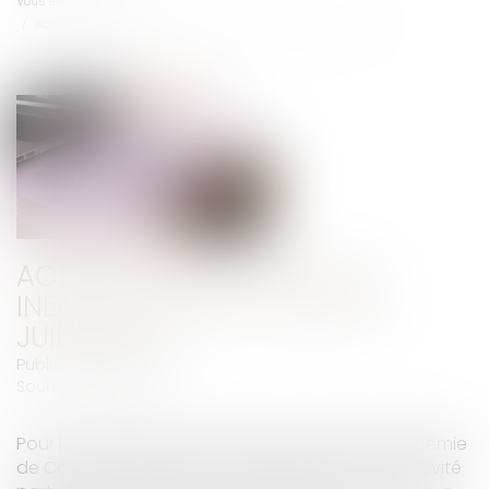
Vous êtes ici :
Accueil
Activité partielle : quelle indemnisation à partir de juin 2021 ?
ACTIVITÉ PARTIELLE : QUELLE
INDEMNISATION À PARTIR DE
JUIN 2021 ?
Publié le :
30/06/2021
Source :
www.efl.fr
Pour les entreprises les plus impactées par l’épidémie
de Covid-19, la baisse de l’indemnisation de l’activité