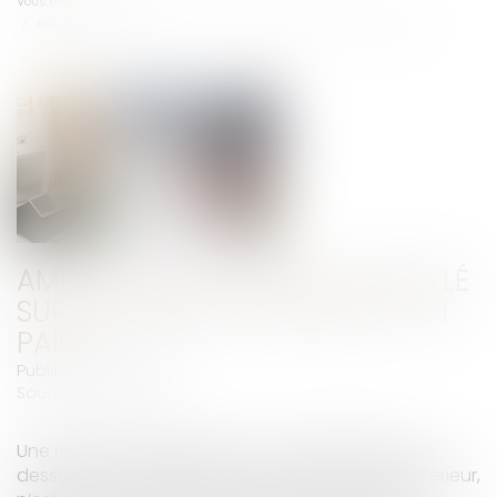
Vous êtes ici :
Accueil
Aménagement privatif installé sur une partie commune : qui paie?
AMÉNAGEMENT PRIVATIF INSTALLÉ
SUR UNE PARTIE COMMUNE : QUI
PAIE?
Publié le :
30/01/2019
Source :
www.efl.fr
Une marquise installée par un copropriétaire au-
dessus de sa terrasse, bien que fixée au mur extérieur,