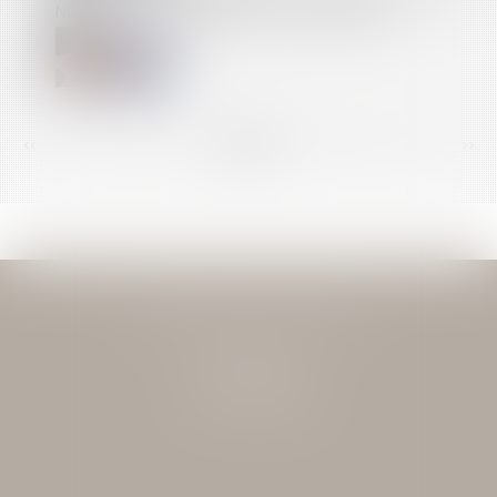
NOUVEL OUTIL DE DÉPARTS VOLONTAIRES
<<
<
...
140
141
142
143
144
145
146
...
>
>>
JEAN-DAVID GUEDJ & ASSOCIES
27 Rue Nicolo
75116 PARIS
Tél : 01 40 72 28 28