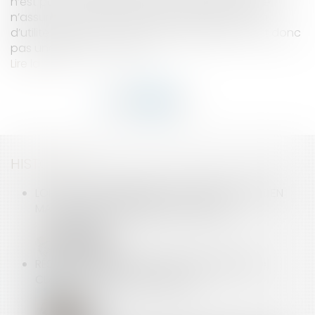
n’est pas un élément de gros œuvre puisqu’elle
n’assure pas l’étanchéité de l’immeuble. Elle n’a
d’utilité que pour ce seul copropriétaire et n’est donc
pas une partie commune...
Lire la suite
HISTORIQUE
LOI ELAN : ÉLARGISSEMENT DES PRÉROGATIVES EN
MATIÈRE D'ENCADREMENT DES LOYERS
RÉSEAUX DE FRANCHISE : TOUT SAVOIR SUR LA
CLAUSE DE NON CONCURRENCE