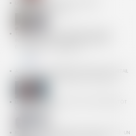
LA FOUILLE DES EFFETS D'UN SALARIÉ EST
STRICTEMENT ENCADRÉE
TOUT SAVOIR SUR LA SÉCURITÉ SOCIALE DES
INDÉPENDANTS | LE PORTAIL DES MINISTÈRES
ÉCONOMIQUES ET FINANCIERS
ASSURANCE DE DOMMAGES OUVRAGE | LE PORTAIL
DES MINISTÈRES ÉCONOMIQUES ET FINANCIERS
LES BÉNÉFICIAIRES EFFECTIFS DES SOCIÉTÉS BIENTÔT
CONNUS DE TOUS
RUPTURE CONVENTIONNELLE COLLECTIVE (RCC) : UN