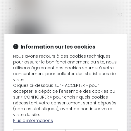
CONSÉQUENCE DU TEMPS PARTIEL MODULÉ, NON
AMÉNAGÉ SUITE AUX DISPOSITIONS DE LA LOI DU 20
AOÛT 2008
DISPOSITIF D'ENCADREMENT DES RÉSIDENCES
Information sur les cookies
SECONDAIRES MISES EN LOCATION SUR AIRBNB
Nous avons recours à des cookies techniques
pour assurer le bon fonctionnement du site, nous
utilisons également des cookies soumis à votre
consentement pour collecter des statistiques de
ALLÈGEMENT DU COÛT DE L'ÉPARGNE SALARIALE EN
visite.
2019
Cliquez ci-dessous sur « ACCEPTER » pour
accepter le dépôt de l'ensemble des cookies ou
sur « CONFIGURER » pour choisir quels cookies
nécessitant votre consentement seront déposés
L'OPÉRATEUR MOBILE FREE CONDAMNÉ POUR
(cookies statistiques), avant de continuer votre
MENTION DE CLAUSES ABUSIVES DANS SES CGV
visite du site.
Plus d'informations