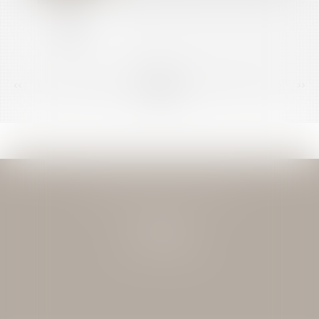
<<
<
...
102
103
104
105
106
107
108
...
>
>>
JEAN-DAVID GUEDJ & ASSOCIES
27 Rue Nicolo
75116 PARIS
Tél : 01 40 72 28 28