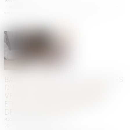
Vous êtes ici :
Accueil
Bail emphytéotique : modalités d’imputation sur le prix de vente du bien
des paiements effectués par le preneur devenu acquéreur
BAIL EMPHYTÉOTIQUE : MODALITÉS
D’IMPUTATION SUR LE PRIX DE
VENTE DU BIEN DES PAIEMENTS
EFFECTUÉS PAR LE PRENEUR
DEVENU ACQUÉREUR
Publié le :
23/02/2021
Source :
www.labase-lextenso.fr