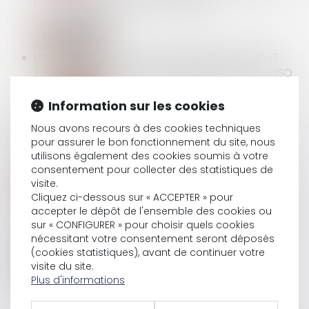
PEUT PAS DÉLIVRER UNE CONTRAINTE
LES RAPPELS DE PRODUITS DANGEREUX DEVRONT
ÊTRE DÉCLARÉS SUR LE SITE INTERNET RAPPELCONSO
Information sur les cookies
RÉSOLUTION JUDICIAIRE D’UN CONTRAT
Nous avons recours à des cookies techniques
D’ENTREPRISE : RESPONSABILITÉ DU MAÎTRE
pour assurer le bon fonctionnement du site, nous
utilisons également des cookies soumis à votre
D'OUVRAGE
consentement pour collecter des statistiques de
visite.
Cliquez ci-dessous sur « ACCEPTER » pour
accepter le dépôt de l'ensemble des cookies ou
COVID-19 : AMÉNAGEMENT TEMPORAIRE DES LIEUX
sur « CONFIGURER » pour choisir quels cookies
DE RESTAURATION
nécessitant votre consentement seront déposés
(cookies statistiques), avant de continuer votre
visite du site.
Plus d'informations
QUELS SONT LES PRÉJUDICES RÉPARÉS PAR LES
DIFFÉRENTES INDEMNITÉS DE LICENCIEMENT ?