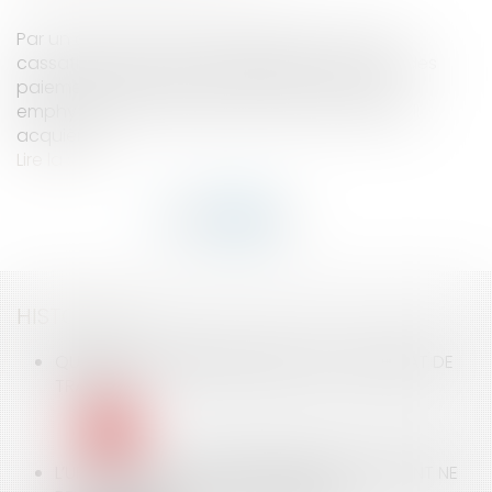
Par un arrêt du 17 décembre 2020, la Cour de
cassation précise les modalités d’imputation des
paiements effectués par le preneur d’un bail
emphytéotique sur le prix de vente du bien qu’il
acquière...
Lire la suite
HISTORIQUE
QUAND UN ÉCHANGE DE MAILS VAUT CONTRAT DE
TRAVAIL
L’URSSAF QUI A TROP REMBOURSÉ UN COTISANT NE