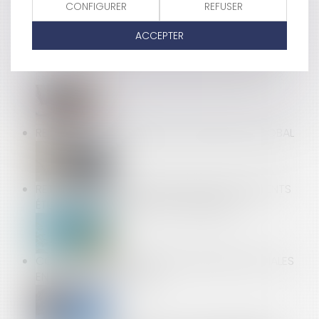
CONFIGURER
REFUSER
ACCEPTER
BAIL EMPHYTÉOTIQUE : MODALITÉS D’IMPUTATION
SUR LE PRIX DE VENTE DU BIEN DES PAIEMENTS
EFFECTUÉS PAR LE PRENEUR DEVENU ACQUÉREUR
RETOUR SUR LA NOTION DE TAUX EFFECTIF GLOBAL
RETARD DANS LA CONSTRUCTION DE LOGEMENTS
ÉTUDIANTS : MISE EN PLACE DE MESURES
COVID-19 : LE POINT SUR DEUX MESURES SOCIALES
EN MATIÈRE DE MALADIE