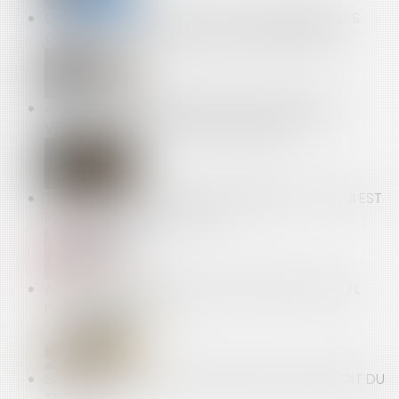
COVID-19 : QUELLES SONT LES VISITES MÉDICALES
QUE LE MÉDECIN DU TRAVAIL PEUT REPORTER ?
ACTION DES COPROPRIÉTAIRES D’UN IMMEUBLE
VENDU EN L’ÉTAT FUTUR D’ACHÈVEMENT
TÉLÉTRAVAIL -DROIT À LA DÉCONNEXION : CE QUI EST
PRÉVU, CE QUI NE L'EST PAS
ACHAT À DISTANCE : LE DROIT DE RÉTRACTATION,
PAS SYSTÉMATIQUE !
SALARIÉS, ENTREPRISES, QUEL RÔLE POUR LE DROIT DU
TRAVAIL ?