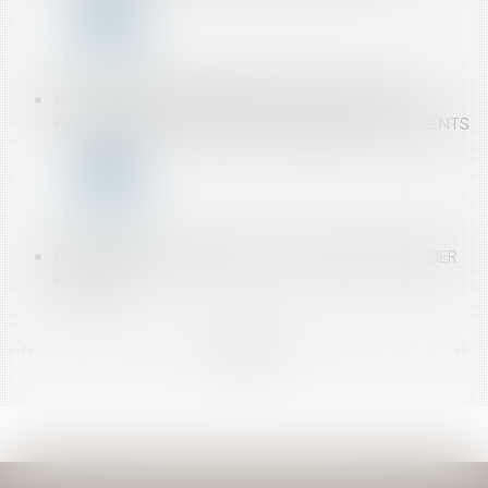
MON SALARIÉ DÉMISSIONNAIRE CONSERVE DES
FICHIERS STRATÉGIQUES ET DÉMARCHES DES CLIENTS
COMMANDE NON LIVRÉE : LES SOLUTIONS | DOSSIER
FAMILIAL
<<
<
...
152
153
154
155
156
157
158
...
>
>>