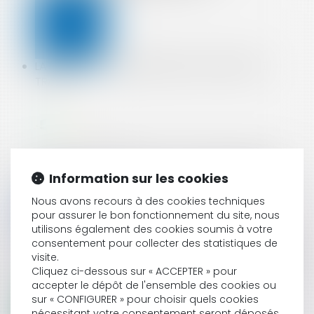
LA PRISE D’ACTE DE RUPTURE DU CONTRAT DE
TRAVAIL
L'UNION EUROPÉENNE DOIT-ELLE SANCTIONNER
Information sur les cookies
ANDROID ?
Nous avons recours à des cookies techniques
pour assurer le bon fonctionnement du site, nous
utilisons également des cookies soumis à votre
consentement pour collecter des statistiques de
TEMPS PARTIEL REQUALIFIÉ EN TEMPS COMPLET : LES
visite.
HEURES PAYÉES MAIS NON TRAVAILLÉES N'OUVRENT
Cliquez ci-dessous sur « ACCEPTER » pour
PAS DROIT À REMBOURSEMENT DE FRAIS
accepter le dépôt de l'ensemble des cookies ou
sur « CONFIGURER » pour choisir quels cookies
nécessitant votre consentement seront déposés