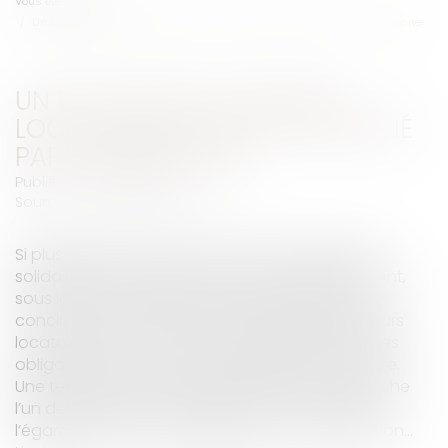
Vous êtes ici :
Accueil
Un bail signé à plusieurs locataires ne peut être résilié par une personne
UN BAIL SIGNÉ À PLUSIEURS
LOCATAIRES NE PEUT ÊTRE RÉSILIÉ
PAR UNE PERSONNE
Publié le :
27/06/2018
Source :
immobilier.lefigaro.fr
Si plusieurs personnes souscrivent ensemble et
solidairement un bail, il est normal qu’elles doivent,
sous la même solidarité, défaire ce qu’elles ont
conclu, estime la justice. Le bail signé par plusieurs
locataires avec une clause de solidarité crée des
obligations dont il peut être difficile de se défaire.
Une telle clause n’est pas interdite et elle empêche
l’un des locataires de résilier le bail, y compris à
l’égard de lui seul, a souligné la Cour de cassation...