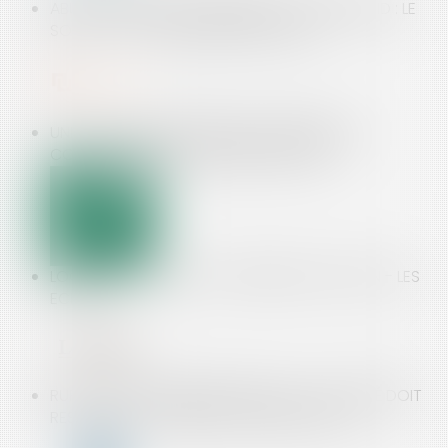
ABUS DE POSITION DOMINANTE AVEC ANDROID : LE
SORT DE GOOGLE SCELLÉ EN JUILLET ?
UNE ORDONNANCE PRÉCISE LA RÉFORME DU
CONTENTIEUX DE LA SÉCURITÉ SOCIALE
LOGEMENT : CE QUE VA CHANGER LA LOI ELAN - LES
ECHOS
RUPTURE CONVENTIONNELLE NULLE : LE SALARIÉ DOIT
RESTITUER LES SOMMES - ÉDITIONS TISSOT