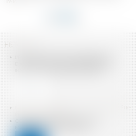
Lire la suite
HISTORIQUE
L’EMPLOYEUR PEUT ÊTRE CONDAMNÉ EN CAS
D'ACCIDENT PROVOQUÉ PAR UN ÉQUIPEMENT
INADAPTÉ - ÉDITIONS FRANCIS LEFEBVRE
UN BAIL SIGNÉ À PLUSIEURS LOCATAIRES NE PEUT ÊTRE
RÉSILIÉ PAR UNE PERSONNE
COMMENT L'ASSURANCE MALADIE VEUT
ÉCONOMISER 2 MILLIARDS EN 2019