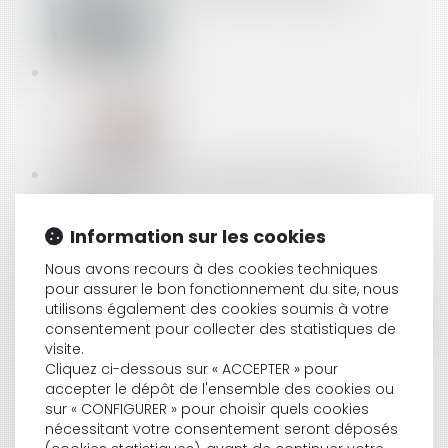
BORE OUT : L’ABSENCE DE TRAVAIL EST AUSSI DU
HARCÈLEMENT MORAL
CLAUSE D’INDEXATION : IMPRESCRIPTIBILITÉ DE
L’ACTION EN RÉPUTÉ NON ÉCRIT ET PORTÉE DE LA
SANCTION
Information sur les cookies
Nous avons recours à des cookies techniques
pour assurer le bon fonctionnement du site, nous
UN MANQUEMENT DU LOCATAIRE AVANT LE
utilisons également des cookies soumis à votre
RENOUVELLEMENT DU BAIL JUSTIFIE SA RÉSOLUTION
consentement pour collecter des statistiques de
S'IL CONTINUE APRÈS
visite.
Cliquez ci-dessous sur « ACCEPTER » pour
accepter le dépôt de l'ensemble des cookies ou
sur « CONFIGURER » pour choisir quels cookies
TRANSFERT
nécessitant votre consentement seront déposés
DU RECOUVREMENT DES CONTRIBUTIONS «