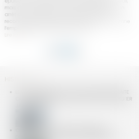
épuisement professionnel par surcharge de travail,
mais cause autant, sinon plus, de ravages. Par un
arrêt du 2 juin 2020, la Cour d’appel de Paris
reconnait spécifiquement le Bore Out et condamne
l’employeur pour harcèlement moral...
Lire la suite
HISTORIQUE
LE RECOUVREMENT DES COTISATIONS DE RETRAITE
COMPLÉMENTAIRE PAR L’URSSAF EST REPORTÉ AU 1ER
JANVIER 2023
COPROPRIÉTÉ ET ASSEMBLÉES GÉNÉRALES :
DÉROGATIONS JUSQU’AU 30 SEPTEMBRE 2021