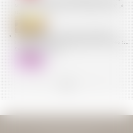
METTRE SON RÈGLEMENT EN CONFORMITÉ AVEC LA
LOI
LICENCIEMENT : CE QUE PRÉVOIT PRÉCISÉMENT
L’EXÉCUTIF POUR LES PERSONNELS NON VACCINÉS OU
SANS PASS SANITAIRE
<<
<
...
93
94
95
96
97
98
99
...
>
>>
JEAN-DAVID GUEDJ & ASSOCIES