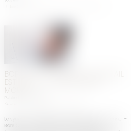
Vous êtes ici :
Accueil
Bore Out : l’absence de travail est aussi du harcèlement moral
BORE OUT : L’ABSENCE DE TRAVAIL
EST AUSSI DU HARCÈLEMENT
MORAL
Publié le :
24/08/2021
Source :
www.cadreaverti-saintsernin.fr
Le syndrome d’épuisement professionnel par l’ennui –
Bore Out – est moins connu que le Burn Out,