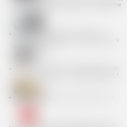
À UN CONSOMMATEUR SE PRESCRIT TOUJOURS PAR
DEUX ANS
LE SEUIL D’EXONÉRATION DES COTISATIONS
APPRENTIS EST PRORATISÉ EN CAS D’ENTRÉE/SORTIE
EN COURS DE MOIS
Y-A-T-IL UN « PERDANT » LORSQUE L’ARTICLE L 600-
5-1 A ÉTÉ MIS EN ŒUVRE ET LE PERMIS RÉGULARISÉ ?
FORTES CHALEURS : QUELLES OBLIGATIONS POUR
L'EMPLOYEUR ?
LOT TRANSITOIRE : LA COPROPRIÉTÉ A 3 ANS POUR