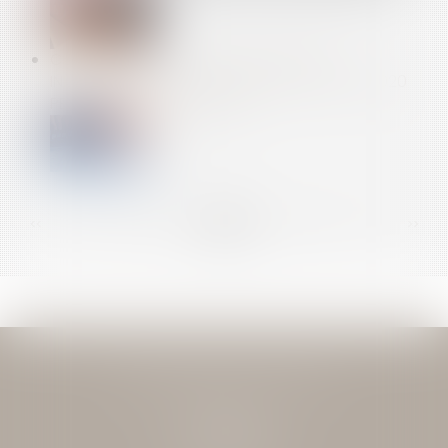
CALCUL DES IJ MALADIE-MATERNITÉ DES
INDÉPENDANTS : LES REVENUS D’ACTIVITÉ DE 2020
PEUVENT ÊTRE NEUTRALISÉS
<<
<
...
83
84
85
86
87
88
89
...
>
>>
JEAN-DAVID GUEDJ & ASSOCIES
27 Rue Nicolo
75116 PARIS