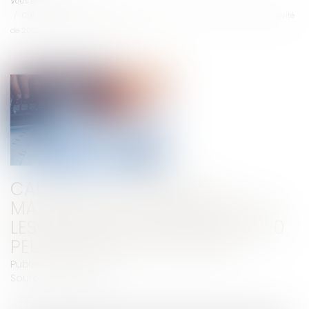
Vous êtes ici :
Accueil
Calcul des IJ maladie-maternité des indépendants : les revenus d’activité
de 2020 peuvent être neutralisés
CALCUL DES IJ MALADIE-
MATERNITÉ DES INDÉPENDANTS :
LES REVENUS D’ACTIVITÉ DE 2020
PEUVENT ÊTRE NEUTRALISÉS
Publié le :
16/02/2022
Source :
www.efl.fr