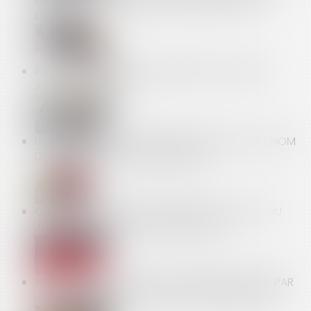
D’AG DE COPROPRIÉTÉ, MÊME IRRÉGULIÈRE, EST
DÉFINITIVE
INDEX DE L’ÉGALITÉ PROFESSIONNELLE À PUBLIER
AVANT LE 1ER MARS
UN SALARIÉ PEUT-IL REFUSER UNE MUTATION AU NOM
DE SES CONVICTIONS RELIGIEUSES ?
CLAUSE DE MÉDIATION OBLIGATOIRE : L’OFFICE DU
JUGE À L’ÉPREUVE D’UN ABUS PRÉSUMÉ
IRRÉGULARITÉ DU CONGÉ POUR REPRISE DÉLIVRÉ PAR
LE NU-PROPRIÉTAIRE AU PROFIT DE SA BELLE-FILLE