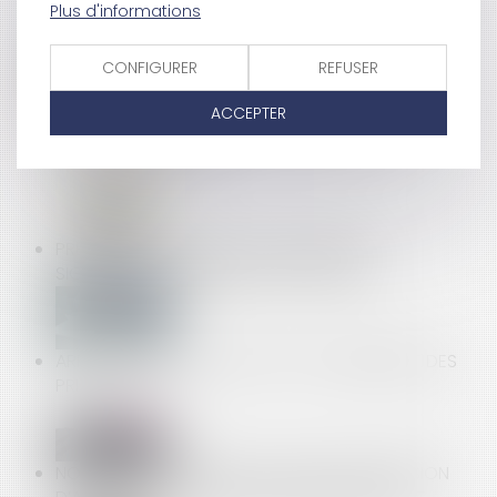
Plus d'informations
EN DIFFÉRÉ
CONFIGURER
REFUSER
LA LOI POUR RENFORCER LA PRÉVENTION EN SANTÉ
ACCEPTER
AU TRAVAIL : LA NOUVELLE DÉFINITION DU
HARCÈLEMENT SEXUEL
PREMIÈRE APPLICATION DU DÉSÉQUILIBRE
SIGNIFICATIF RÉPRIMÉ PAR LE CODE CIVIL
ARRÊT-MALADIE : QU'EN EST-IL DU VERSEMENT DES
PRIMES ?
NON CONTESTÉE DANS LES 2 MOIS, UNE DÉCISION