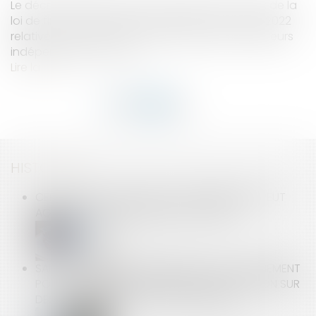
Le décret rendant effectives plusieurs mesures de la
loi de financement de la sécurité sociale pour 2022
relatives aux indemnités journalières des travailleurs
indépendants est paru...
Lire la suite
HISTORIQUE
CELUI QUI A LA QUALITÉ DE COPROPRIÉTAIRE PEUT
AGIR EN NULLITÉ DU MANDAT DE SYNDIC
SALARIÉ PROTÉGÉ : PRÉCISIONS SUR LE LICENCIEMENT
POUR FAUTE APRÈS LA PÉRIODE DE PROTECTION SUR
DES FAITS ANTÉRIEURS À SON EXPIRATION