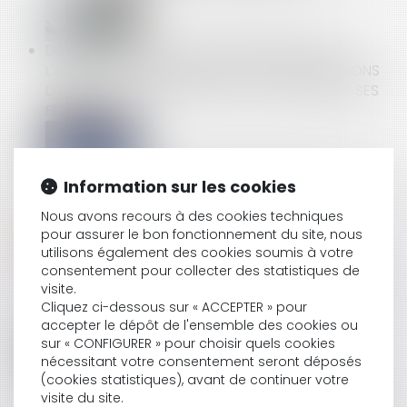
DANS LE CADRE D’UNE PROCÉDURE NÉGOCIÉE,
L’AUTORITÉ INFLIGE UNE SANCTION DE 300 MILLIONS
D’EUROS À L’ENCONTRE D’EDF, ET PLUSIEURS DE SES
FILIALES
CONGÉ D’ADOPTION : LES MODALITÉS DE RECOURS
Information sur les cookies
AU CONGÉ SONT ASSOUPLIES
Nous avons recours à des cookies techniques
pour assurer le bon fonctionnement du site, nous
utilisons également des cookies soumis à votre
consentement pour collecter des statistiques de
CDD DE REMPLACEMENT À TERME PRÉCIS : IL DOIT
visite.
ALLER JUSQU'À SON TERME, MÊME SI LE SALARIÉ
Cliquez ci-dessous sur « ACCEPTER » pour
REMPLACÉ EST DÉCÉDÉ
accepter le dépôt de l'ensemble des cookies ou
sur « CONFIGURER » pour choisir quels cookies
nécessitant votre consentement seront déposés
(cookies statistiques), avant de continuer votre
DÉCRET HLM : MODALITÉS DE LA VENTE DE
visite du site.
LOGEMENTS HLM ET DE LEUR MISE EN COPROPRIÉTÉ