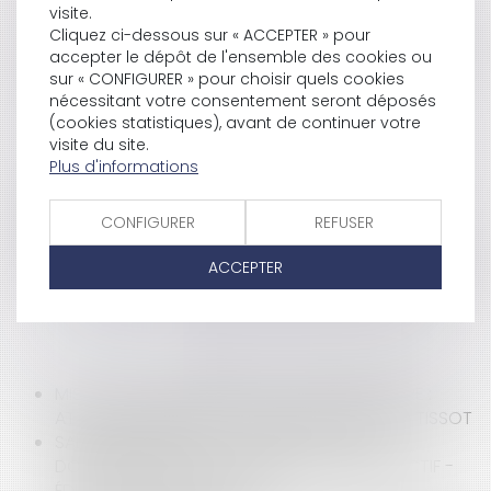
visite.
Cliquez ci-dessous sur « ACCEPTER » pour
DGCCRF - SPAMS VOCAUX ET SMS : LES FRAUDEURS
accepter le dépôt de l'ensemble des cookies ou
DE PLUS EN PLUS IMAGINATIFS | LE PORTAIL DES
sur « CONFIGURER » pour choisir quels cookies
MINISTÈRES ÉCONOMIQUES ET FINANCIERS
nécessitant votre consentement seront déposés
(cookies statistiques), avant de continuer votre
visite du site.
Plus d'informations
URSSAF : NÉCESSAIRE FORMALISME DE L’ACTE DE
SIGNIFICATION D’UNE CONTRAINTE
CONFIGURER
REFUSER
LE DROIT DE PROPRIÉTÉ PRIME SUR LE DROIT AU
RESPECT DU DOMICILE - ÉDITIONS FRANCIS LEFEBVRE
ACCEPTER
MISE À PIED DISCIPLINAIRE OU CONSERVATOIRE :
ATTENTION À NE PAS SE TROMPER - ÉDITIONS TISSOT
SALARIÉS ITINÉRANTS : LE TEMPS DE TRAJET
DOMICILE-CLIENT N’EST PAS DU TRAVAIL EFFECTIF -
ÉDITIONS FRANCIS LEFEBVRE