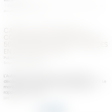
Vous êtes ici :
Accueil
Cartels : l'Autorité de la concurrence a infligé pour 500 millions d'euros
d'amendes en 2017 - Les Echos
CARTELS : L'AUTORITÉ DE LA
CONCURRENCE A INFLIGÉ POUR
500 MILLIONS D'EUROS D'AMENDES
EN 2017 - LES ECHOS
Publié le :
29/06/2018
Source :
www.lesechos.fr
L'Autorité de la concurrence a prononcé 236
décisions de contrôle des concentrations en 2017. Le
montant des sanctions a plus que doublé par
rapport à l'an dernier...
Lire la suite