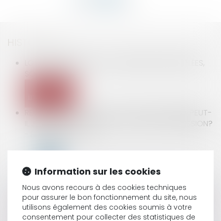
HISTORIQUE
LOCATIONS ILLÉGALES: LES AMENDES, MÊME SALÉES,
SONT JUSTES
REQUALIFICATION EN CDI : LE DROIT À L’EMPLOI PEUT-
IL JUSTIFIER LA POURSUITE DU CONTRAT DE MISSION?
- ÉDITIONS TISSOT
Information sur les cookies
Nous avons recours à des cookies techniques
« ATTENTION AU RETOUR DE MANIVELLE » PRÉVIENT LA
pour assurer le bon fonctionnement du site, nous
FÉDÉRATION
utilisons également des cookies soumis à votre
consentement pour collecter des statistiques de