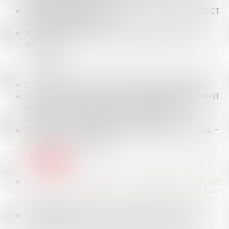
LES CLAUSES "ABUSIVES" DES CONTRATS D'AIRBNB ET
D'ABRITEL ÉPINGLÉES
POUR UNE GESTION DURABLE DES DÉCHETS DU
BÂTIMENT
EFFICACITÉ DU DROIT DE REPENTIR D'UN BAILLEUR
LES SALARIÉS TRAVAILLANT À L'ÉTRANGER NE PEUVENT
PAS ÊTRE EXCLUS DES DISPOSITIFS D'ÉPARGNE
SALARIALE - ÉDITIONS FRANCIS LEFEBVRE
UN SECOND JOB PENDANT VOS CONGÉS? ILLÉGAL! -
L'EXPRESS L'ENTREPRISE
CARTELS : L'AUTORITÉ DE LA CONCURRENCE A INFLIGÉ
POUR 500 MILLIONS D'EUROS D'AMENDES EN 2017 -
LES ECHOS
ORANGE PRIVÉE D’UNE FACTURE DE ROAMING
QU’ELLE NE VEUT PAS JUSTIFIER | SOS CONSO