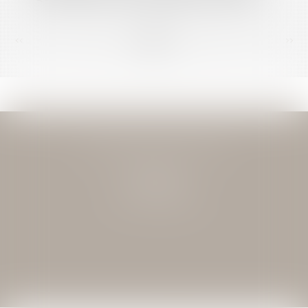
<<
<
...
151
152
153
154
155
156
157
...
>
>>
JEAN-DAVID GUEDJ & ASSOCIES
27 Rue Nicolo
75116 PARIS
Tél : 01 40 72 28 28