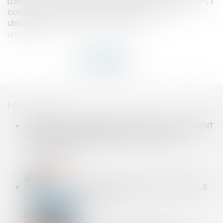
Lorsqu’il ne remplit pas son obligation d’information, il
commet une faute qui justifie une sanction
disciplinaire, voire un licenciement...
Lire la suite
HISTORIQUE
DOIT ÊTRE CONSIDÉRÉ COMME NUL, LE LICENCIEMENT
PRONONCÉ EN REPRÉSAILLES D’UNE SAISINE
PRUD’HOMALE
MAISON NEUVE: IL FAUT CHIFFRER LES TRAVAUX QUE
SE RÉSERVE L’ACHETEUR