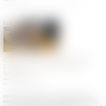
Vous êtes ici :
Accueil
Cas pratique : sanctionner l’absence injustifiée d’un salarié
CAS PRATIQUE : SANCTIONNER
L’ABSENCE INJUSTIFIÉE D’UN
SALARIÉ
Publié le :
01/12/2021
Source :
culture-rh.com
Lorsqu’un salarié est absent, il a l’obligation d’en
informer son employeur et de justifier son absence.