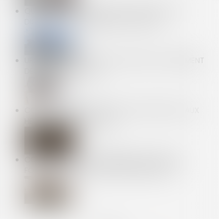
QUELLES SONT LES RÈGLES DE HAUTEUR ET DE
DISTANCE POUR UN MUR DE CLÔTURE ?
URSSAF : NÉGOCIER LES CONDITIONS D’APUREMENT
DES DETTES SOCIALES
CONSÉQUENCE DU RECOURS SYSTÉMATIQUE AUX
HEURES SUPPLÉMENTAIRES
COMMENT SONT DÉTERMINÉES LES RÈGLES DE
FONCTIONNEMENT DU CONSEIL SYNDICAL ?