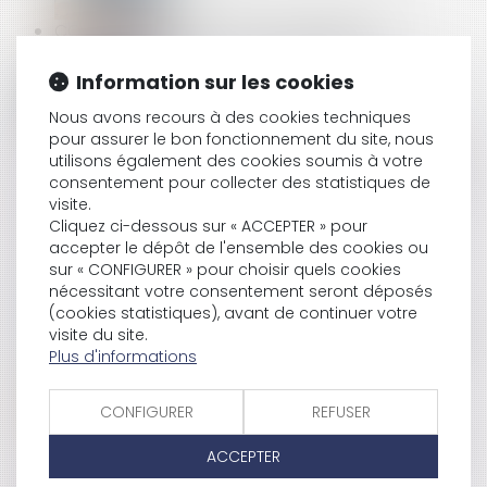
CONCURRENCE DÉLOYALE : RECEVABILITÉ DE
L’ATTESTATION D’UN « CLIENT MYSTÈRE »
Information sur les cookies
Nous avons recours à des cookies techniques
pour assurer le bon fonctionnement du site, nous
RÉFORME DE L'ASSURANCE CHÔMAGE : QUELLES
utilisons également des cookies soumis à votre
SONT LES MESURES APPLICABLES AU 1ER DÉCEMBRE ?
consentement pour collecter des statistiques de
visite.
Cliquez ci-dessous sur « ACCEPTER » pour
accepter le dépôt de l'ensemble des cookies ou
PUIS-JE METTRE MON SALARIÉ À LA RETRAITE ?
sur « CONFIGURER » pour choisir quels cookies
nécessitant votre consentement seront déposés
(cookies statistiques), avant de continuer votre
visite du site.
POUVEZ-VOUS RESTER SALARIÉ SI AUCUN TRAVAIL NE
Plus d'informations
VOUS EST FOURNI PAR VOTRE HIÉRARCHIE?
CONFIGURER
REFUSER
LA GARANTIE LÉGALE DE CONFORMITÉ EST ÉTENDUE
ACCEPTER
AU NUMÉRIQUE !