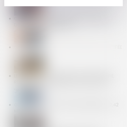
CADEAUX ET BONS D’ACHAT 2021 : LE PLAFOND
D’EXONÉRATION AUGMENTÉ !
CAS PRATIQUE : SANCTIONNER L’ABSENCE INJUSTIFIÉE
D’UN SALARIÉ
LE CSE NE PEUT PAS AGIR EN JUSTICE POUR FAIRE
RESPECTER UN ENGAGEMENT DE L'EMPLOYEUR
GOOGLE ABUSE DE SA POSITION DOMINANTE : 2,42
MILLIARDS €