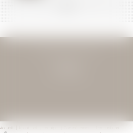
<<
<
...
87
88
89
90
91
92
93
...
>
>>
JEAN-DAVID GUEDJ & ASSOCIES
27 Rue Nicolo
75116 PARIS
Tél : 01 40 72 28 28
Accueil
Le cabinet
L'équipe
Compétences
Transactions