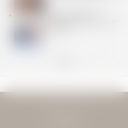
CALCUL DES IJ MALADIE-MATERNITÉ DES
INDÉPENDANTS : LES REVENUS D’ACTIVITÉ DE 2020
PEUVENT ÊTRE NEUTRALISÉS
<<
<
...
83
84
85
86
87
88
89
...
>
>>
JEAN-DAVID GUEDJ & ASSOCIES
27 Rue Nicolo
75116 PARIS