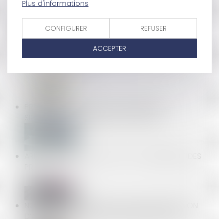
Plus d'informations
EN DIFFÉRÉ
CONFIGURER
REFUSER
LA LOI POUR RENFORCER LA PRÉVENTION EN SANTÉ
ACCEPTER
AU TRAVAIL : LA NOUVELLE DÉFINITION DU
HARCÈLEMENT SEXUEL
PREMIÈRE APPLICATION DU DÉSÉQUILIBRE
SIGNIFICATIF RÉPRIMÉ PAR LE CODE CIVIL
ARRÊT-MALADIE : QU'EN EST-IL DU VERSEMENT DES
PRIMES ?
NON CONTESTÉE DANS LES 2 MOIS, UNE DÉCISION
D’AG DE COPROPRIÉTÉ, MÊME IRRÉGULIÈRE, EST