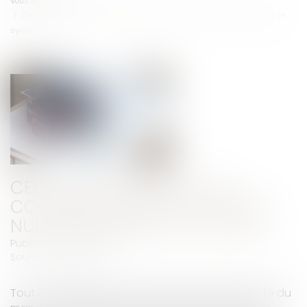
Vous êtes ici :
Accueil
Celui qui a la qualité de copropriétaire peut agir en nullité du mandat de
syndic
CELUI QUI A LA QUALITÉ DE
COPROPRIÉTAIRE PEUT AGIR EN
NULLITÉ DU MANDAT DE SYNDIC
Publié le :
08/03/2022
Source :
www.efl.fr
Tout copropriétaire est recevable à agir en nullité du