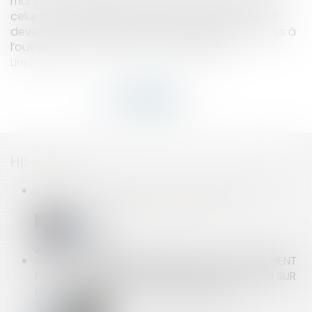
mandat de syndic en raison du non-respect par
celui-ci, pour la période précédant le jour où il est
devenu copropriétaire, de ses obligations relatives à
l’ouverture d’un compte bancaire séparé.
Lire la suite
HISTORIQUE
CELUI QUI A LA QUALITÉ DE COPROPRIÉTAIRE PEUT
AGIR EN NULLITÉ DU MANDAT DE SYNDIC
SALARIÉ PROTÉGÉ : PRÉCISIONS SUR LE LICENCIEMENT
POUR FAUTE APRÈS LA PÉRIODE DE PROTECTION SUR
DES FAITS ANTÉRIEURS À SON EXPIRATION