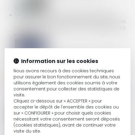
DANS LE CADRE D’UNE PROCÉDURE NÉGOCIÉE,
L’AUTORITÉ INFLIGE UNE SANCTION DE 300 MILLIONS
D’EUROS À L’ENCONTRE D’EDF, ET PLUSIEURS DE SES
FILIALES
CONGÉ D’ADOPTION : LES MODALITÉS DE RECOURS
Information sur les cookies
AU CONGÉ SONT ASSOUPLIES
Nous avons recours à des cookies techniques
pour assurer le bon fonctionnement du site, nous
utilisons également des cookies soumis à votre
CDD DE REMPLACEMENT À TERME PRÉCIS : IL DOIT
consentement pour collecter des statistiques de
visite.
ALLER JUSQU'À SON TERME, MÊME SI LE SALARIÉ
Cliquez ci-dessous sur « ACCEPTER » pour
REMPLACÉ EST DÉCÉDÉ
accepter le dépôt de l'ensemble des cookies ou
sur « CONFIGURER » pour choisir quels cookies
nécessitant votre consentement seront déposés
(cookies statistiques), avant de continuer votre
DÉCRET HLM : MODALITÉS DE LA VENTE DE
visite du site.
LOGEMENTS HLM ET DE LEUR MISE EN COPROPRIÉTÉ