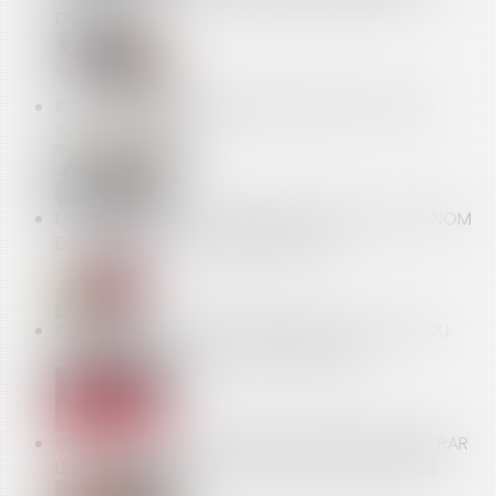
DÉFINITIVE
INDEX DE L’ÉGALITÉ PROFESSIONNELLE À PUBLIER
AVANT LE 1ER MARS
UN SALARIÉ PEUT-IL REFUSER UNE MUTATION AU NOM
DE SES CONVICTIONS RELIGIEUSES ?
CLAUSE DE MÉDIATION OBLIGATOIRE : L’OFFICE DU
JUGE À L’ÉPREUVE D’UN ABUS PRÉSUMÉ
IRRÉGULARITÉ DU CONGÉ POUR REPRISE DÉLIVRÉ PAR
LE NU-PROPRIÉTAIRE AU PROFIT DE SA BELLE-FILLE