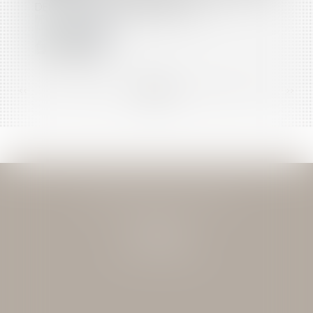
DEMANDER LE REMBOURSEMENT ?
<<
<
...
96
97
98
99
100
101
102
...
>
>>
JEAN-DAVID GUEDJ & ASSOCIES
27 Rue Nicolo
75116 PARIS
Tél : 01 40 72 28 28