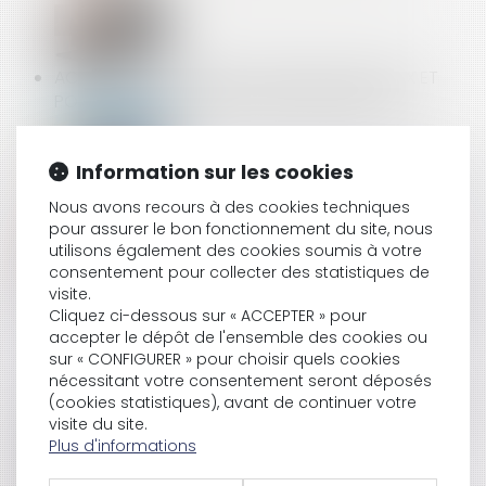
ACTION EN PAIEMENT DU SOLDE DES TRAVAUX ET
POINT DE DÉPART DU DÉLAI DE PRESCRIPTION
Information sur les cookies
CFE 2021 : UN ACOMPTE À PAYER AU PLUS TARD LE 15
Nous avons recours à des cookies techniques
JUIN 2021
pour assurer le bon fonctionnement du site, nous
utilisons également des cookies soumis à votre
consentement pour collecter des statistiques de
visite.
DE NOUVELLES MESURES CONCERNANT LES CONGÉS
Cliquez ci-dessous sur « ACCEPTER » pour
PAYÉS DES TRAVAILLEURS
accepter le dépôt de l'ensemble des cookies ou
sur « CONFIGURER » pour choisir quels cookies
nécessitant votre consentement seront déposés
(cookies statistiques), avant de continuer votre
LE BAIL COMMERCIAL ET LE RAVALEMENT DE FAÇADE
visite du site.
Plus d'informations