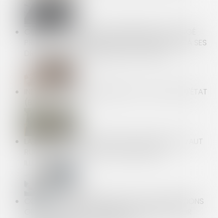
CONGÉS PAYÉS ET FRACTIONNEMENT DU CONGÉ
PRINCIPAL : LE SALARIÉ NE PEUT PAS RENONCER À SES
DROITS DANS SON CONTRAT DE TRAVAIL
INDICE NATIONAL DU BÂTIMENT TOUS CORPS D'ÉTAT
(BT 01)
LA MODIFICATION D’UNE RELATION ÉTABLIE NE VAUT
RUPTURE QUE SI ELLE EST SUBSTANTIELLE :
ILLUSTRATION
CONTRIBUTION PATRONALE SUR DES ATTRIBUTIONS
GRATUITES D'ACTIONS INDUE : QUEL DÉLAI POUR