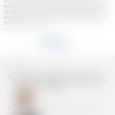
sociale a atteint un niveau inédit de 36,2 Md€ (38,7
Md€ avec le Fonds de solidarité vieillesse). La chute
de l’activité économique a entraîné une baisse des
produits et les charges de l’assurance maladie ont
fortement augmenté...
Lire la suite
HISTORIQUE
PRATIQUE ANTICONCURRENTIELLE ET PERSONNE
PUBLIQUE : LA CONDAMNATION SOLIDAIRE DE TOUS
LES ACTEURS EST POSSIBLE
CERTIFICATION DES COMPTES 2020 DU RÉGIME
GÉNÉRAL DE SÉCURITÉ SOCIALE ET DU CPSTI