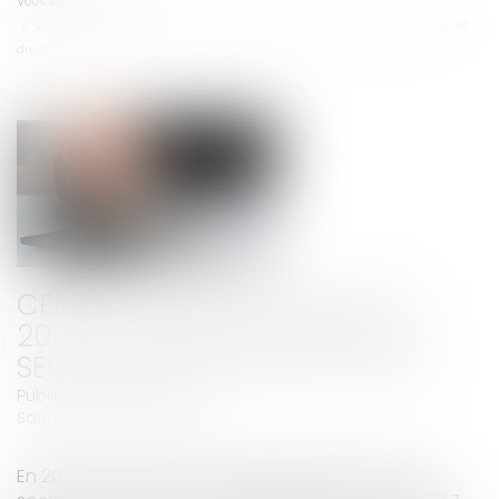
Vous êtes ici :
Accueil
Certification des comptes 2020 du régime général de sécurité sociale et
du CPSTI
CERTIFICATION DES COMPTES
2020 DU RÉGIME GÉNÉRAL DE
SÉCURITÉ SOCIALE ET DU CPSTI
Publié le :
17/06/2021
Source :
www.ccomptes.fr
En 2020, le déficit du régime général de sécurité