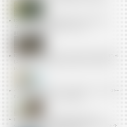
DROITS DES TRAVAILLEURS DES PLATEFORMES :
ADOPTION DES PREMIÈRES NORMES
INTERNATIONALES
DROIT DE PRÉFÉRENCE DU LOCATAIRE COMMERCIAL :
LA RÉTRACTATION DE L'OFFRE EXCLUT LA VENTE
FORCÉE
COTISATIONS AT/MP : CONTESTER LE TAUX NE SUFFIT
PAS À CONTESTER LE CLASSEMENT
PRATIQUES COMMERCIALES DÉLOYALES : LE
CONCEPTEUR D'UN TROPHÉE MARKETING ÉCHAPPE