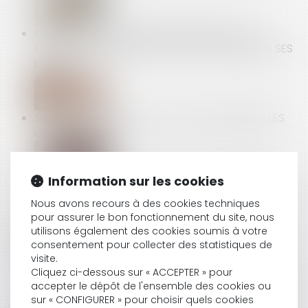
COMPTE PROFESSIONNEL DE PRÉVENTION : 10
CHRONIQUES AUDIO POUR MIEUX COMPRENDRE SES
DROITS
SURENDETTEMENT : LES DETTES PROFESSIONNELLES
COMPTENT AUSSI
Information sur les cookies
FAUTE INEXCUSABLE ET AMIANTE : LA VICTIME DOIT
PROUVER SON EXPOSITION AU RISQUE CHEZ
Nous avons recours à des cookies techniques
L’EMPLOYEUR POURSUIVI
pour assurer le bon fonctionnement du site, nous
utilisons également des cookies soumis à votre
consentement pour collecter des statistiques de
visite.
L'AUTORITÉ PUBLIE SES OBSERVATIONS SUR LE
Cliquez ci-dessous sur « ACCEPTER » pour
accepter le dépôt de l'ensemble des cookies ou
RAPPORT DE L’ART CONCERNANT L’OUVERTURE À LA
sur « CONFIGURER » pour choisir quels cookies
CONCURRENCE DU TRANSPORT FERROVIAIRE