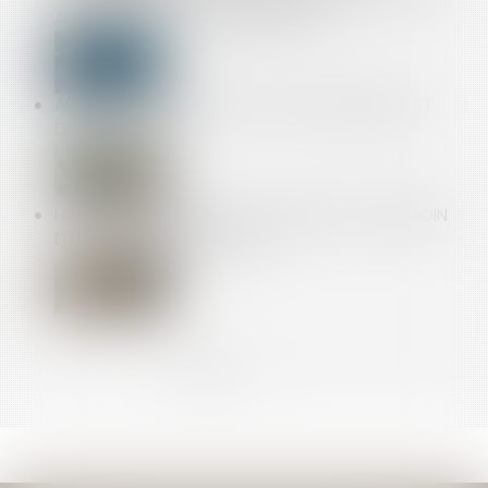
AU CODE DE LA CONSOMMATION
ARRÊT MALADIE : RUPTURE CONVENTIONNELLE ET
DISCRIMINATION
HARCÈLEMENT SEXUEL : LA VICTIME N'A PAS BESOIN
D'ÊTRE DIRECTEMENT VISÉE
<<
<
1
2
3
4
5
6
7
...
>
>>