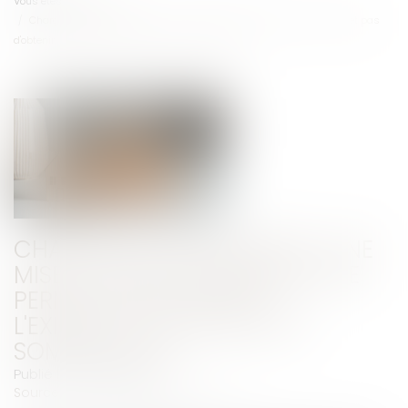
Vous êtes ici :
Accueil
Charges de copropriété : une mise en demeure imprécise ne permet pas
d'obtenir l'exigibilité anticipée des sommes dues
CHARGES DE COPROPRIÉTÉ : UNE
MISE EN DEMEURE IMPRÉCISE NE
PERMET PAS D'OBTENIR
L'EXIGIBILITÉ ANTICIPÉE DES
SOMMES DUES
Publié le :
08/07/2026
Source :
www.lemag-juridique.com