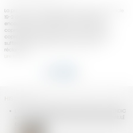
La procédure accélérée au fond prévue par l'article
19-2 de la loi du 10 juillet 1965 est strictement
encadrée. Pour en bénéficier, le syndicat des
copropriétaires doit notamment adresser au
copropriétaire défaillant une mise en demeure
suffisamment précise quant aux sommes
réclamées...
Lire la suite
HISTORIQUE
L’AG DE COPROPRIÉTÉ CONVOQUÉE PAR UN SYNDIC
DONT LE MANDAT A ÉTÉ RÉTROACTIVEMENT ANNULÉ
EST ANNULABLE