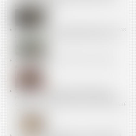
MÉDECIN DU TRAVAIL
FAUTE GRAVE ET RUPTURE ANTICIPÉE DU CDD : PAS
DE PROCÉDURE DE LICENCIEMENT À RESPECTER
CANICULE : QUI PEUT RECOURIR AU CHÔMAGE
INTEMPÉRIES ?
SUIVI APPROFONDI DES RECOMMANDATIONS
RELATIVES À LA CONCEPTION ET À LA MISE EN
ŒUVRE DE LA RÉDUCTION DE LOYER DE SOLIDARITÉ
(RLS)
JOURS DE FRACTIONNEMENT : LA RENONCIATION