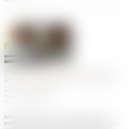
Vous êtes ici :
Accueil
Chômage-intempéries dans le BTP : les taux de cotisations sont dévoilés
CHÔMAGE-INTEMPÉRIES DANS LE
BTP : LES TAUX DE COTISATIONS
SONT DÉVOILÉS
Publié le :
23/06/2025
Source :
www.weblex.fr
Récemment, les taux de cotisations chômage-
intempéries, servant à financer l’indemnisation des