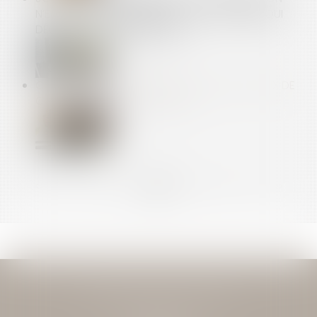
N’EST PAS AUTOMATIQUE SI C’EST LE SALARIÉ QUI
DÉCIDE DU FRACTIONNEMENT
CHÔMAGE-INTEMPÉRIES DANS LE BTP : LES TAUX DE
COTISATIONS SONT DÉVOILÉS
<<
<
...
10
11
12
13
14
15
16
...
>
>>
JEAN-DAVID GUEDJ & ASSOCIES