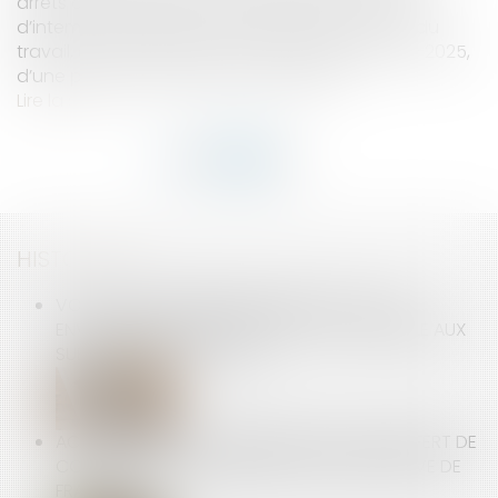
arrêts de travail dans le secteur du BTP en cas
d’intempéries rendant impossible la poursuite du
travail, ont été fixés pour les campagnes 2024-2025,
d’une part, et 2025-2026, d’autre part...
Lire la suite
HISTORIQUE
VOUS ÊTES PROPRIÉTAIRE BAILLEUR ET VOUS
ENVISAGEZ DES TRAVAUX, ÊTES-VOUS ÉLIGIBLE AUX
SUBVENTIONS DE L’ANAH ?
ACTIONS GRATUITES ANNULÉES APRÈS TRANSFERT DE
CONTRAT : PAS D’INDEMNISATION SANS PREUVE DE
FRAUDE