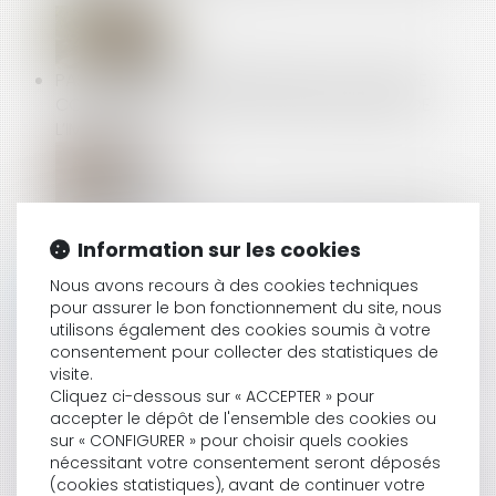
PAS DE DROIT DE PRIORITÉ POUR LE LOCATAIRE
COMMERCIAL EN CAS DE CESSION GLOBALE DE
L’IMMEUBLE !
EMPRUNT DU SYNDICAT : LA LISTE DES INFORMATIONS
QUE LE PRÊTEUR PEUT DEMANDER AU SYNDIC EST
Information sur les cookies
FIXÉE
Nous avons recours à des cookies techniques
pour assurer le bon fonctionnement du site, nous
utilisons également des cookies soumis à votre
consentement pour collecter des statistiques de
DONNÉES PERSONNELLES : LE SALARIÉ PEUT EXIGER
visite.
L’ACCÈS À SES E-MAILS PROFESSIONNELS
Cliquez ci-dessous sur « ACCEPTER » pour
accepter le dépôt de l'ensemble des cookies ou
sur « CONFIGURER » pour choisir quels cookies
nécessitant votre consentement seront déposés
LOA ET DROIT DE RÉTRACTATION : LA LIVRAISON
(cookies statistiques), avant de continuer votre
IMMÉDIATE DU BIEN N’EMPORTE PAS L’ANNULATION DU