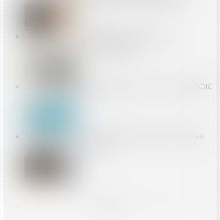
LOCATION D'UN MEUBLÉ : QUELLES SONT LES
OBLIGATIONS DU PROPRIÉTAIRE ?
LES CAS DE CONTRE-INDICATION À LA VACCINATION
CONTRE LE COVID
PAS BESOIN DE PASSE SANITAIRE POUR CONSULTER
LE MÉDECIN DU TRAVAIL
<<
<
...
91
92
93
94
95
96
97
...
>
>>