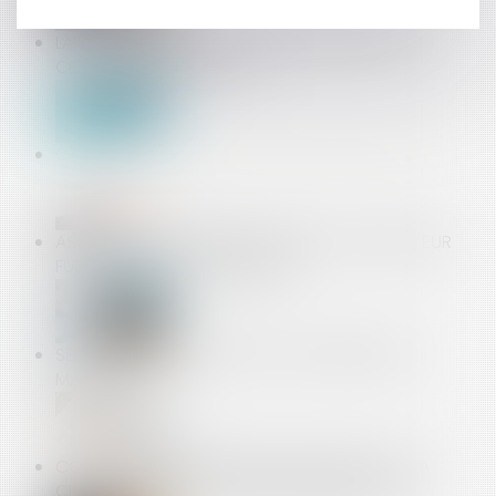
LA VACCINATION DEVIENT OBLIGATOIRE POUR
CERTAINES PROFESSIONS
COMMENT FONCTIONNE LE DROIT DE RETRAIT ?
ASSURANCE DE TÉLÉPHONE MOBILE : LE MÉDIATEUR
FUSTIGE DES “ESCROQUERIES”
SE LANCER DANS UN PROJET DE CRÉATION DE
MAISON
CONGÉ HOSPITALISATION DU NOUVEAU-NÉ : LA
CPAM RAPPELLE ET PRÉCISE LE RÉGIME ACTUEL