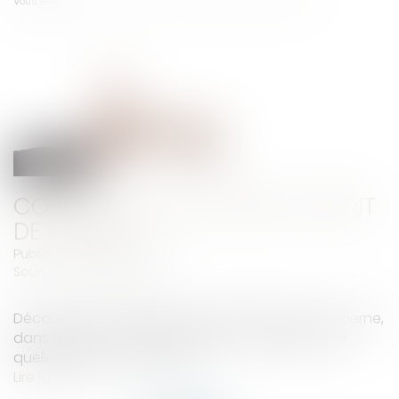
Vous êtes ici :
Accueil
Comment fonctionne le droit de retrait ?
COMMENT FONCTIONNE LE DROIT
DE RETRAIT ?
Publié le :
21/09/2021
Source :
www.challenges.fr
Découvrez ce qu'est le droit de retrait, qui il concerne,
dans quelles circonstances il peut s'appliquer et
quelles sont ses modalités...
Lire la suite