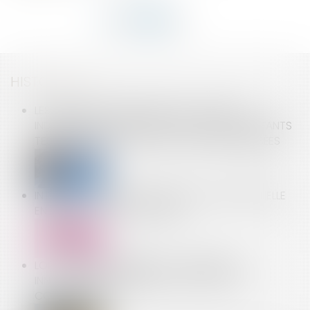
HISTORIQUE
LES RÈGLES DÉROGATOIRES D'OCTROI DES
INDEMNITÉS JOURNALIÈRES AUX PARENTS D'ENFANTS
TESTÉS POSITIFS À LA COVID SONT HARMONISÉES
INTERDICTION DE RECOURIR À L’ACTIVITÉ PARTIELLE
EN RAISON DU PASS SANITAIRE
LOI « CLIMAT ET RÉSILIENCE » : PRINCIPALES
INNOVATIONS INTÉRESSANT LE DROIT DE LA
COPROPRIÉTÉ