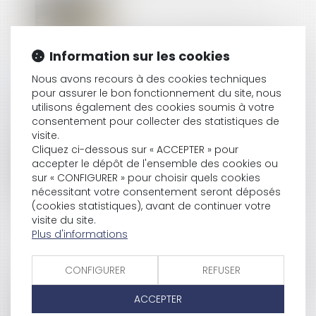
LA VISITE MÉDICALE DE FIN DE CARRIÈRE DEVIENT
Information sur les cookies
OBLIGATOIRE POUR LES SALARIÉS EN SUIVI RENFORCÉ
Nous avons recours à des cookies techniques
pour assurer le bon fonctionnement du site, nous
utilisons également des cookies soumis à votre
COMMENT ACTIVER ET FAIRE JOUER LA GARANTIE
consentement pour collecter des statistiques de
DÉCENNALE ?
visite.
Cliquez ci-dessous sur « ACCEPTER » pour
accepter le dépôt de l'ensemble des cookies ou
sur « CONFIGURER » pour choisir quels cookies
UBER, CONDAMNÉ POUR CONCURRENCE DÉLOYALE,
nécessitant votre consentement seront déposés
DEVRA PAYER PLUS DE 180 000 EUROS À 910
(cookies statistiques), avant de continuer votre
CHAUFFEURS DE TAXI
visite du site.
Plus d'informations
CONFIGURER
REFUSER
RETOUR DES AGENTS VULNÉRABLES : LES CONSIGNES
À SUIVRE
ACCEPTER