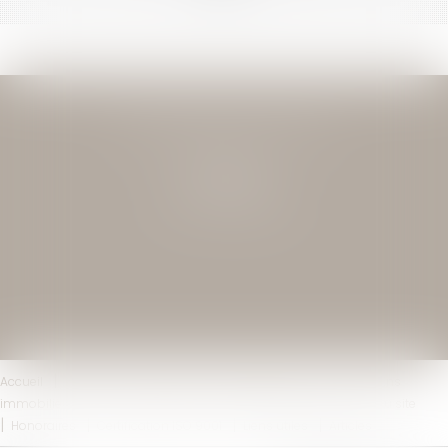
JEAN-DAVID GUEDJ & ASSOCIES
27 Rue Nicolo
75116 PARIS
Tél : 01 40 72 28 28
Accueil
Le cabinet
L'équipe
Compétences
Transactions
immobilières
Actus
Contact
Mentions légales
Plan du site
Honoraires
Certification ISO 9001
Liens utiles
Articles