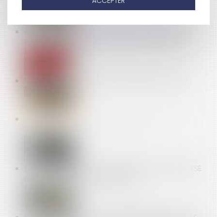
ACCEPTER
FORFAIT JOURS ET DÉDUCTION DE COTISATIONS :
PAS BESOIN D’ACCORD COLLECTIF APRÈS 2012
COMPTE PROFESSIONNEL DE PRÉVENTION (C2P)
COMPÉTENCE, POUVOIR ET SANCTION DE L’AMF :
RAPPEL DE LA COUR DE CASSATION
SANTÉ AU TRAVAIL : ON EN SAIT PLUS SUR L’ANALYSE
DES SUBSTANCES DANGEREUSES !