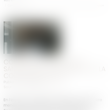
Vous êtes ici :
Accueil
Compétence, pouvoir et sanction de l’AMF : rappel de la Cour de cassation
COMPÉTENCE, POUVOIR ET
SANCTION DE L’AMF : RAPPEL DE LA
COUR DE CASSATION
Publié le :
27/03/2025
Source :
www.lemag-juridique.com
En l’espèce, une société a fait l’objet d’une enquête
menée par le collège de l’Autorité des marchés