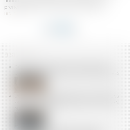
financiers (AMF), suivie d’une condamnation
prononcée par la commission des sanctions...
Lire la suite
HISTORIQUE
CONTRAT DE SOUTIEN AUX JEUNES SPORTIFS :
DERNIÈRES PRÉCISIONS SUR LES CLAUSES ABUSIVES
COMPÉTENCE INTERNATIONALE DES JURIDICTIONS
FRANÇAISES : NATURE DÉLICTUELLE DE L’ACTION EN
RUPTURE BRUTALE !