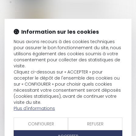
DIAGNOSTIC D'ASSAINISSEMENT ERRONÉ : UN
PRÉJUDICE CERTAIN POUR L'ACQUÉREUR
Information sur les cookies
LICENCIEMENT POUR INAPTITUDE : PAS BESOIN
D’ATTENDRE LE JUGE POUR LA COUR DE CASSATION
Nous avons recours à des cookies techniques
pour assurer le bon fonctionnement du site, nous
utilisons également des cookies soumis à votre
consentement pour collecter des statistiques de
ARRÊT MALADIE : BAISSE DU MONTANT MAXIMAL DES
visite.
IJSS À COMPTER DU 1ER AVRIL
Cliquez ci-dessous sur « ACCEPTER » pour
accepter le dépôt de l'ensemble des cookies ou
sur « CONFIGURER » pour choisir quels cookies
nécessitant votre consentement seront déposés
DIAGNOSTIC DE PERFORMANCE ÉNERGÉTIQUE : UN
(cookies statistiques), avant de continuer votre
PLAN POUR RESTAURER LA CONFIANCE
visite du site.
Plus d'informations
CONFIGURER
REFUSER
OFFRE RAISONNABLE D'EMPLOI : PRÉCISION SUR LA
ZONE GÉOGRAPHIQUE