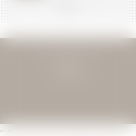
<<
<
...
17
18
19
20
21
22
23
...
>
>>
JEAN-DAVID GUEDJ & ASSOCIES
27 Rue Nicolo
75116 PARIS
Tél : 01 40 72 28 28
Accueil
Le cabinet
L'équipe
Compétences
Transactions