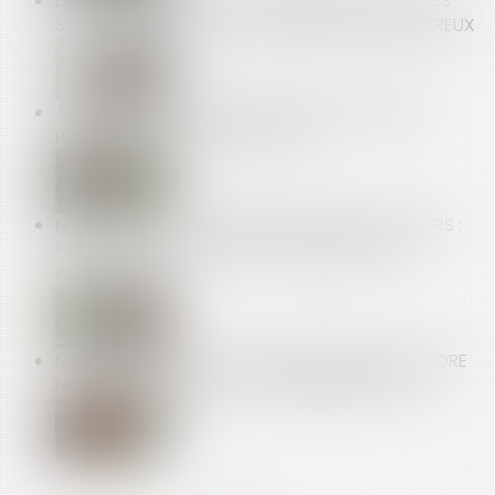
DPE FRAUDULEUX : LE GOUVERNEMENT DURCIT LES
SANCTIONS CONTRE LES DIAGNOSTIQUEURS VÉREUX
ATTENTION AUX HEURES DE DÉLÉGATION PRISES
PENDANT UN ARRÊT DE TRAVAIL !
NULLITÉ D'UNE CONVENTION DE FORFAIT EN JOURS :
IMPACT SUR LES HEURES SUPPLÉMENTAIRES ET
INDEMNITÉS
NUMÉROS SURTAXÉS : DES ÉTABLISSEMENTS ENCORE
NON CONFORMES AVEC LA RÉGLEMENTATION