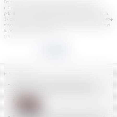
Dans un arrêt rendu le 28 mai 2025, la Cour de
cassation a déclaré irrecevable une question
prioritaire de constitutionnalité (QPC) visant l'article
37 de la loi n°024-364 du 22 avril 2024, relatif à la prise
en compte des arrêts pour accident du travail dans
le calcul des congés payés...
Lire la suite
HISTORIQUE
SURENDETTEMENT : PASSÉ LE DÉLAI, PLUS DE
CONTESTATION POSSIBLE DES CRÉANCES NON
VISÉES
PUBLICITÉ TÉLÉVISÉE ET GRANDE DISTRIBUTION : LA