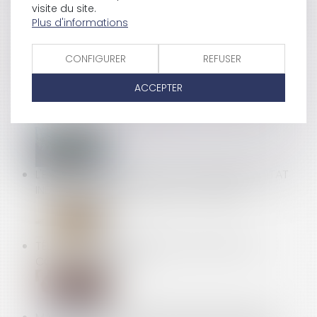
visite du site.
L’INFORMATION SUFFIT, PAS BESOIN D’UN NOUVEAU
Plus d'informations
DÉLAI
CONFIGURER
REFUSER
CONGÉS PAYÉS ET ARRÊT DE TRAVAIL : LA RÉFORME
ACCEPTER
DE 2024 ÉCHAPPE (ENCORE) AU CONTRÔLE DU
CONSEIL CONSTITUTIONNEL
L'EXÉCUTIF RENFORCE LA LUTTE CONTRE L'HABITAT
INDIGNE ET LES MARCHANDS DE SOMMEIL
TÉLÉPHONIE : QUELLE PROTECTION POUR LES
CONSOMMATEURS ?