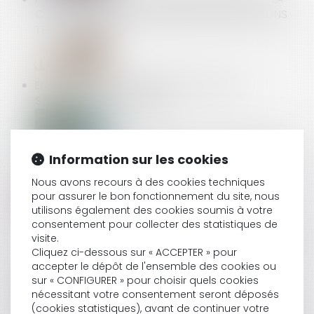
COUR DE CASSATION ENCADRE LES PROMOTIONS
TEMPORAIRES !
ENRICHISSEMENT INJUSTIFIÉ : UNE ACTION
STRICTEMENT SUBSIDIAIRE !
FAUTE INEXCUSABLE ET RECHUTE : LA PRESCRIPTION
Information sur les cookies
NE REPART PAS À ZÉRO
Nous avons recours à des cookies techniques
pour assurer le bon fonctionnement du site, nous
utilisons également des cookies soumis à votre
consentement pour collecter des statistiques de
CANICULE AU TRAVAIL : UN NOUVEAU CADRE
visite.
RÉGLEMENTAIRE FACE AUX ÉPISODES DE CHALEUR
Cliquez ci-dessous sur « ACCEPTER » pour
INTENSE
accepter le dépôt de l'ensemble des cookies ou
sur « CONFIGURER » pour choisir quels cookies
nécessitant votre consentement seront déposés
(cookies statistiques), avant de continuer votre
LICENCIEMENT ET REPORT DE L’ENTRETIEN PRÉALABLE :