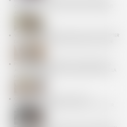
MAINTIEN DU CONTRAT DE TRAVAIL EN CAS DE
CHANGEMENT DE PRESTATAIRE ET LICENCIEMENT
ABUSIF
VICE CACHÉ : LA PRESCRIPTION COURT À COMPTER
DE LA MISE EN CAUSE PAR LE MAÎTRE D’OUVRAGE
PORTABILITÉ DES GARANTIES : LES PRESTATIONS
ACQUISES DOIVENT ÊTRE VERSÉES MÊME APRÈS LA
FIN DE LA PÉRIODE
OBLIGATION DE SÉCURITÉ : QUAND LA
CONTRADICTION DANS LES MOTIFS COÛTE CHER