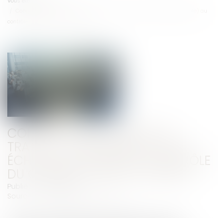
Vous êtes ici :
Accueil
Congés payés et arrêt de travail : la réforme de 2024 échappe (encore) au
contrôle du Conseil constitutionnel
CONGÉS PAYÉS ET ARRÊT DE
TRAVAIL : LA RÉFORME DE 2024
ÉCHAPPE (ENCORE) AU CONTRÔLE
DU CONSEIL CONSTITUTIONNEL
Publié le :
18/06/2025
Source :
www.lemag-juridique.com