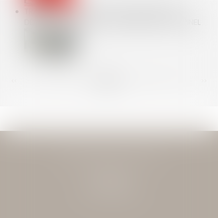
TRANSMISSION D'UNE QPC SUR LE LISSAGE DU
DÉPLAFONNEMENT DU LOYER CRÉÉ PAR LA LOI PINEL
<<
<
...
119
120
121
122
123
124
125
...
>
>>
JEAN-DAVID GUEDJ & ASSOCIES
27 Rue Nicolo
75116 PARIS
Tél : 01 40 72 28 28