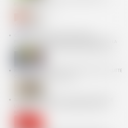
FORMALISME !
Publié le :
09/04/2020
COVID-19 : PUBLICATION DU GUIDE DE
PRÉCONISATIONS DE SÉCURITÉ SANITAIRE POUR LA
CONTINUITÉ DES ACTIVITÉS DE CONSTRUCTION
RAPPORT DE LA COUR DES COMPTES DANS LA LUTTE
CONTRE LES CONTREFAÇONS
SANCTION CONSÉCUTIVE À UN ENVOI TARDIF DE
L’ARRÊT DE TRAVAIL : LE JUGE NE PEUT PAS LA
MODULER