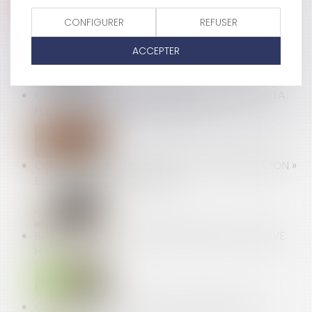
CONFIGURER
REFUSER
REFUS DU PAIEMENT EN ESPÈCES EN RAISON DU
COVID19 : RAPPEL DES RÈGLES
ACCEPTER
CORONAVIRUS : AMAZON DEVANT LE TRIBUNAL, LA
FERMETURE DES ENTREPÔTS EN JEU
CORONAVIRUS : LE DISPOSITIF DE « PRIME MACRON »
EST ASSOUPLI ET PROLONGÉ
BAIL D’HABITATION ET PROROGATION DE LA TRÊVE
HIVERNALE
CONGÉ POUR VENDRE : GARE AU RESPECT DU