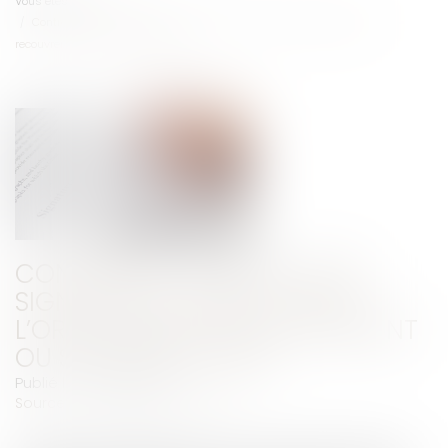
Vous êtes ici :
Accueil
Contrainte : elle doit être signée par le directeur de l’organisme de
recouvrement ou son délégataire
CONTRAINTE : ELLE DOIT ÊTRE
SIGNÉE PAR LE DIRECTEUR DE
L’ORGANISME DE RECOUVREMENT
OU SON DÉLÉGATAIRE
Publié le :
22/04/2020
Source :
www.labase-lextenso.fr