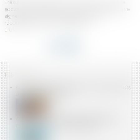
Il résulte de l’article R. 133-4 du Code de la sécurité
sociale, alors applicable, que la contrainte doit être
signée par le directeur de l’organisme de
recouvrement ou son délégataire...
Lire la suite
HISTORIQUE
RÉGLEMENTATION APPLICABLE À LA CONSTRUCTION
D'UN ABRI DÉMONTABLE
COPROPRIÉTÉ : LE TERRAIN SANS PROPRIÉTAIRE
CERTAIN DEVIENT PARTIE COMMUNE