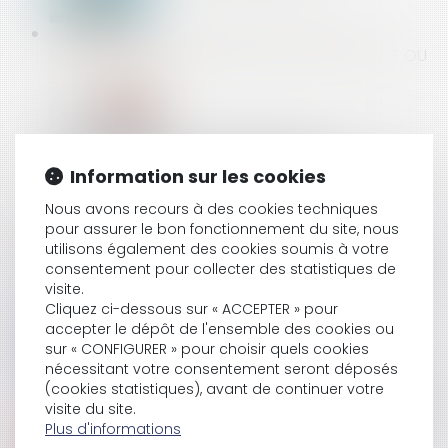
CONTRAINTE : ELLE DOIT ÊTRE SIGNÉE PAR LE
DIRECTEUR DE L’ORGANISME DE RECOUVREMENT OU
SON DÉLÉGATAIRE
PREUVE DES HEURES SUPPLÉMENTAIRES :
Information sur les cookies
CHANGEMENT DE TERMINOLOGIE POUR LE SALARIÉ
Nous avons recours à des cookies techniques
pour assurer le bon fonctionnement du site, nous
utilisons également des cookies soumis à votre
INSTALLATION D'UN DISPOSITIF INFORMATIQUE POUR
consentement pour collecter des statistiques de
LE CONTRÔLE DE L'ACTIVITÉ DES SALARIÉS : LA
visite.
CONSULTATION DU CE EST OBLIGATOIRE
Cliquez ci-dessous sur « ACCEPTER » pour
accepter le dépôt de l'ensemble des cookies ou
sur « CONFIGURER » pour choisir quels cookies
nécessitant votre consentement seront déposés
CONTESTATION DU REFUS DE PRISE EN CHARGE :
(cookies statistiques), avant de continuer votre
CONDITIONS DE L’OBLIGATION D’EXPERTISE MÉDICALE
visite du site.
Plus d'informations