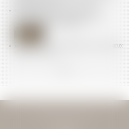
CHARGE DE TRAVAIL
INFLUENCEURS : DE NOUVELLES MENTIONS
OBLIGATOIRES EN CAS DE PROMOTION DE
FORMATIONS PROFESSIONNELLES
ARRÊTS DE TRAVAIL : LA MÉDECINE DU TRAVAIL MIEUX
INFORMÉE ? | WEBLEX
<<
<
...
3
4
5
6
7
8
9
...
>
>>
JEAN-DAVID GUEDJ & ASSOCIES
27 Rue Nicolo