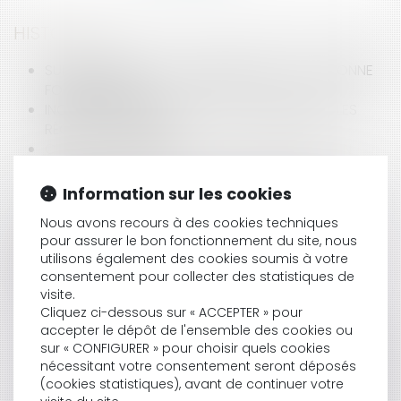
HISTORIQUE
SURENDETTEMENT : EXAMEN DISTINCT DE LA BONNE
FOI DES ÉPOUX
INCAPACITÉ PERMANENTE PROFESSIONNELLE : LES
RÈGLES CHANGENT !
CONTRAT CLAIR ET PRÉCIS : LE JUGE NE PEUT EN
MODIFIER LA PORTÉE
MÉDECINE DU TRAVAIL : MODIFICATION DES
Information sur les cookies
ATTESTATIONS DE SUIVI DE L’ÉTAT DE SANTÉ DES
Nous avons recours à des cookies techniques
SALARIÉS
pour assurer le bon fonctionnement du site, nous
utilisons également des cookies soumis à votre
consentement pour collecter des statistiques de
visite.
LOCATION DE VÉHICULE : LA RÉGLEMENTATION
Cliquez ci-dessous sur « ACCEPTER » pour
APPLICABLE
accepter le dépôt de l'ensemble des cookies ou
SALARIÉ PROTÉGÉ LICENCIÉ SANS AUTORISATION : LES
sur « CONFIGURER » pour choisir quels cookies
CONGÉS PAYÉS RESTENT DUS EN CAS D’ÉVICTION
nécessitant votre consentement seront déposés
INAPTITUDE DU SALARIÉ : PEUT-ELLE ÊTRE ÉTABLIE PAR
(cookies statistiques), avant de continuer votre
UNE VISITE INITIÉE PAR LE MÉDECIN DU TRAVAIL ?