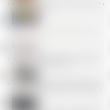
PAS DE RÉCEPTION PARTIELLE POUR UNE PARTIE D’UN
OUVRAGE INACHEVÉ
LA CONTREPARTIE AU DÉPASSEMENT DU TEMPS
NORMAL DE TRAJET DOMICILE-TRAVAIL DOIT ÊTRE
SUFFISANTE
TOUS LES COPROPRIÉTAIRES DOIVENT RÉPARER LE
PRÉJUDICE CAUSÉ PAR L’UN D’EUX
UN ARRÊT DE TRAVAIL EN SOUTIEN À UN COLLÈGUE
LICENCIÉ, SANS REVENDICATIONS COLLECTIVES, EST-
IL UNE GRÈVE ?