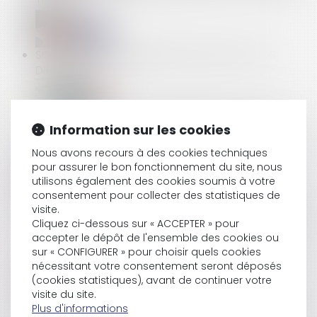
SOLDES : CONSOMMATEURS, QUELS SONT VOS
DROITS ?
CONTRÔLE URSSAF : LE REDRESSEMENT EST NUL S'IL
Information sur les cookies
EST FONDÉ SUR DES INFORMATIONS OBTENUES
Nous avons recours à des cookies techniques
AUPRÈS DE TIERS
pour assurer le bon fonctionnement du site, nous
utilisons également des cookies soumis à votre
consentement pour collecter des statistiques de
visite.
EXPROPRIATION : UNE PARCELLE SITUÉE EN ZONE À
Cliquez ci-dessous sur « ACCEPTER » pour
CONSTRUCTIBILITÉ LIMITÉE N’EST PAS UN TERRAIN À
accepter le dépôt de l'ensemble des cookies ou
BÂTIR
sur « CONFIGURER » pour choisir quels cookies
nécessitant votre consentement seront déposés
(cookies statistiques), avant de continuer votre
visite du site.
LETTRE DE RÉSILIATION AVEC PRÉAVIS RÉDUIT POUR
Plus d'informations
UN LOGEMENT SITUÉ EN ZONE TENDUE