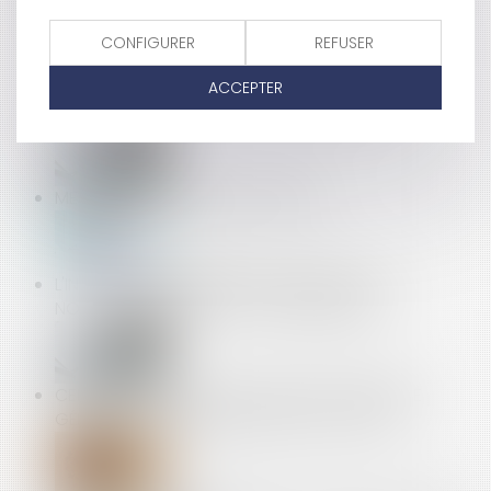
CONFIGURER
REFUSER
DEMANDE DE CONGÉ PAYÉ : MIEUX VAUT Y
ACCEPTER
RÉPONDRE !
METTRE UN SALARIÉ À LA RETRAITE ?
L'INDICE DE RÉPARABILITÉ SERA ÉTENDU À DE
NOUVEAUX PRODUITS À L'AUTOMNE 2022
CERTIFICATION DES COMPTES 2021 DU RÉGIME
GÉNÉRAL DE SÉCURITÉ SOCIALE ET DU CPSTI