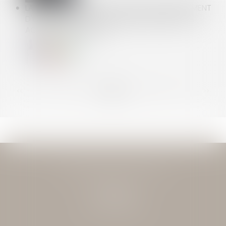
LA COMMISSION ADOPTE UN NOUVEAU RÈGLEMENT
D'EXEMPTION PAR CATÉGORIE APPLICABLE AUX
ACCORDS VERTICAUX
<<
<
...
78
79
80
81
82
83
84
...
>
>>
JEAN-DAVID GUEDJ & ASSOCIES
27 Rue Nicolo
75116 PARIS
Tél : 01 40 72 28 28