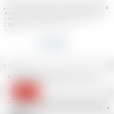
Le caractère suffisant de la contrepartie financière
au temps de déplacement professionnel dépassant
le temps normal de trajet entre le domicile et le lieu
habituel de travail relève du pouvoir souverain
d’appréciation des juges du fond...
Lire la suite
HISTORIQUE
TEMPS DE TRAJET, D’HABILLAGE : QUID DE VOS
CONTREPARTIES ?
FRAIS PROFESSIONNELS : MIEUX VAUT RESPECTER LA
MODALITÉ D'INDEMNISATION PRÉVUE AU CONTRAT DE
TRAVAIL