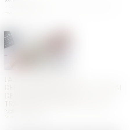
Vous êtes ici :
Accueil
La contrepartie au dépassement du temps normal de trajet domicile-
travail doit être suffisante
LA CONTREPARTIE AU
DÉPASSEMENT DU TEMPS NORMAL
DE TRAJET DOMICILE-
TRAVAIL DOIT ÊTRE SUFFISANTE
Publié le :
31/05/2022
Source :
www.efl.fr