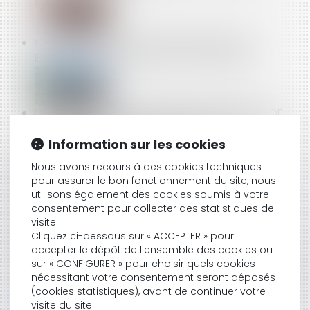
CERTIFICATS D’ÉCONOMIES D’ÉNERGIE (CEE) :
ENCORE DES MODIFICATIONS À CONNAÎTRE
HEURES DE NUIT, DURÉES MAXIMALES, BULLETINS DE
PAIE : LA COUR DE CASSATION RECADRE LES
OBLIGATIONS DE L'EMPLOYEUR
Information sur les cookies
Nous avons recours à des cookies techniques
pour assurer le bon fonctionnement du site, nous
utilisons également des cookies soumis à votre
QUAND LA BONNE FOI NEUTRALISE LA CLAUSE
consentement pour collecter des statistiques de
D’EXPLOITATION
visite.
Cliquez ci-dessous sur « ACCEPTER » pour
accepter le dépôt de l'ensemble des cookies ou
sur « CONFIGURER » pour choisir quels cookies
COPROPRIÉTÉ : PAS DE PRÉSOMPTION AUTOMATIQUE
nécessitant votre consentement seront déposés
SANS VICE OU DÉFAUT ÉTABLI
(cookies statistiques), avant de continuer votre
visite du site.