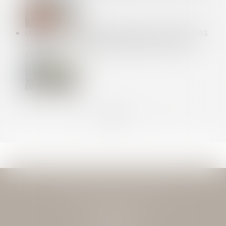
LE CESSIBILITÉ DES DROITS ISSUS DU CPF N'EST PAS
AUTORISÉE, Y COMPRIS AU SEIN DE LA CELLULE
FAMILIALE
<<
<
...
14
15
16
17
18
19
20
...
>
>>
JEAN-DAVID GUEDJ & ASSOCIES
27 Rue Nicolo
75116 PARIS