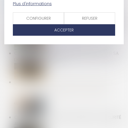
Plus d'informations
LE TRANSFERT DE MAILS DE LA MESSAGERIE
PROFESSIONNELLE À UNE MESSAGERIE PERSONNELLE
CONFIGURER
REFUSER
NE JUSTIFIE PAS FORCÉMENT UN LICENCIEMENT POUR
ACCEPTER
FAUTE GRAVE
CPF : L'EMPLOYEUR PEUT DÉSORMAIS ENCADRER SA
DOTATION VOLONTAIRE
LA COUR D’APPEL DE PARIS DEMANDE À L’AMF DE
RÉEXAMINER LES MODALITÉS DE LA SCISSION DE
VIVENDI : VOIR LA DÉCISION DU 22 AVRIL 2025
OIT : INCIDENCE DE L'IA SUR LA SANTÉ ET LA SÉCURITÉ
AU TRAVAIL