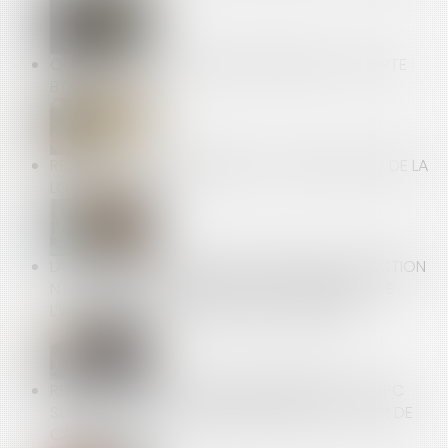
QUELLES SONT LES OBLIGATIONS LIÉES À LA CARTE
BTP ?
REVENTE À PERTE, AMENDES : LES NOUVEAUTÉS DE LA
LOI N°2025-337 !
LA MISE À DISPOSITION D'UN VÉHICULE DE FONCTION
N'EXONÈRE PAS L'EMPLOYEUR DU VERSEMENT DE
L'INDEMNITÉ D'OCCUPATION DU DOMICILE
REPRÉSENTANT SYNDICAL EN ENTREPRISE : LA QPC
SUR LES TPE JUGÉE NON SÉRIEUSE PAR LA COUR DE
CASSATION