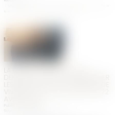
Vous êtes ici :
Accueil
La Cour d’appel de Paris demande à l’AMF de réexaminer les modalités de
la scission de Vivendi : voir la décision du 22 avril 2025
LA COUR D’APPEL DE PARIS
DEMANDE À L’AMF DE RÉEXAMINER
LES MODALITÉS DE LA SCISSION DE
VIVENDI : VOIR LA DÉCISION DU 22
AVRIL 2025
Publié le :
06/05/2025
Source :
www.leclubdesjuristes.com