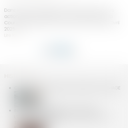
Dans le cadre du litige entre Vivendi et l'un de ses
actionnaires minoritaires, la société CIAM Fund, la
Cour d'appel de Paris a rendu un arrêt mardi 22 avril
2025...
Lire la suite
HISTORIQUE
CONTRIBUTION PATRONALE ASSURANCE CHÔMAGE
INFORMATION ANNUELLE DE LA CAUTION :
L’OBLIGATION PERDURE JUSQU’À L’EXTINCTION
TOTALE DE LA DETTE !