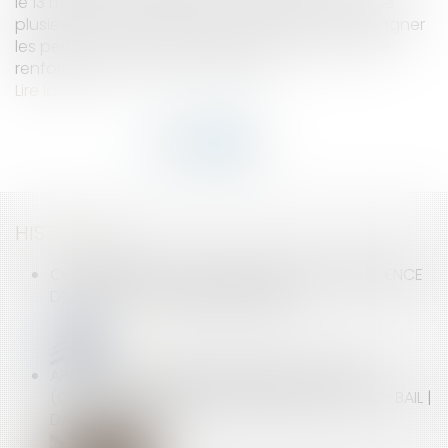
le 13 mai 2020 par l’Assurance Maladie. Il a évolué
plusieurs fois, notamment pour mieux accompagner
les personnes devant s’isoler et il continue de se
renforcer face à la crise sanitaire...
Lire la suite
HISTORIQUE
COPROPRIÉTÉ : LA CONSTATATION DE L’INEXISTENCE
D’UN LOT TRANSITOIRE ATTENDRA
APPLICATION DANS LE TEMPS DE LA LOI PINEL
(CHARGES) ET FIXATION JUDICIAIRE DU LOYER - BAIL |
DALLOZ ACTUALITÉ