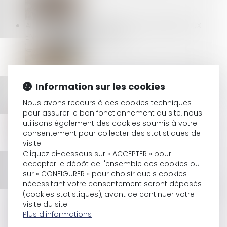
AI-JE LE DROIT DE RÉSERVER LES JOBS D’ÉTÉ AUX
ENFANTS DE MES SALARIÉS ?
EPARGNE SALARIALE : QUEL DÉLAI POUR LA DEMANDE
Information sur les cookies
DE DÉBLOCAGE SI LE SALARIÉ SE MARIE À L’ÉTRANGER
?
Nous avons recours à des cookies techniques
pour assurer le bon fonctionnement du site, nous
utilisons également des cookies soumis à votre
consentement pour collecter des statistiques de
DÉCHÉANCE DU TERME ET MISE EN DEMEURE
visite.
PRÉALABLE : VERS DE NOUVELLES PRÉCISIONS
Cliquez ci-dessous sur « ACCEPTER » pour
accepter le dépôt de l'ensemble des cookies ou
sur « CONFIGURER » pour choisir quels cookies
nécessitant votre consentement seront déposés
ACTIVITÉ PARTIELLE : QUELLE INDEMNISATION À PARTIR
(cookies statistiques), avant de continuer votre
DE JUIN 2021 ?
visite du site.
Plus d'informations