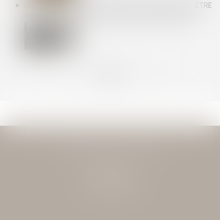
LES HEURES ACQUISES AU TITRE DU DIF DOIVENT ÊTRE
INSCRITES SUR LE CPF AVANT LE 1ER JUILLET 2021
<<
<
...
95
96
97
98
99
100
101
...
>
>>
JEAN-DAVID GUEDJ & ASSOCIES
27 Rue Nicolo
75116 PARIS
Tél : 01 40 72 28 28