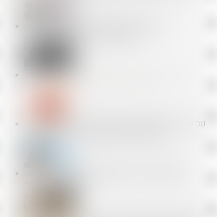
LA DÉSIGNATION DU SYNDIC NON MIS EN
CONCURRENCE N’EST PAS NULLE
COVID-19 : GÉNÉRALISATION DU RÉTROTRACING
DANS TOUTE LA FRANCE DÉBUT JUILLET
CONSTRUCTION : LE DÉLAI DE L’ARTICLE 1792-4-3 DU
CODE CIVIL EST UN DÉLAI DE FORCLUSION
NE TARDEZ PAS À ORGANISER VOS ENTRETIENS
PROFESSIONNELS !