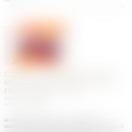
Vous êtes ici :
Accueil
Covid-19 : généralisation du rétrotracing dans toute la France début juillet
COVID-19 : GÉNÉRALISATION DU
RÉTROTRACING DANS TOUTE LA
FRANCE DÉBUT JUILLET
Publié le :
23/06/2021
Source :
www.ameli.fr
Le dispositif de recherche des chaînes de
contamination, appelé contact tracing, a été lancé