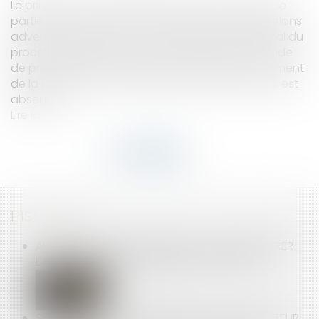
Le principe du contradictoire impose que chaque
partie puisse prendre connaissance des prétentions
adverses et y répondre. Ce principe fondamental du
procès équitable, consacré par l’article 16 du Code
de procédure civile, s’impose au juge à tout moment
de la procédure, même lorsque l'une des parties est
absente...
Lire la suite
HISTORIQUE
ARRÊT MALADIE LONGUE DURÉE : COMMENT GÉRER
L'ABSENCE DU SALARIÉ EN ARRÊT DE TRAVAIL ?
SECTEUR DE LA PUBLICITÉ EN LIGNE : LE RAPPORTEUR