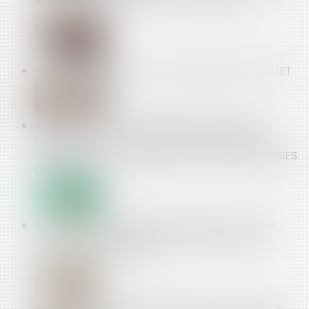
S’APPRÉCIE AU REGARD DE LA SITUATION DE
L’EMPRUNTEUR
COTISATION AGS : PAS DE CHANGEMENT EN JUILLET
ABUS DE POSITION DOMINANTE ET DISCOURS
DÉNIGRANT : LA COUR DE CASSATION ENCADRE
STRICTEMENT LA COMMUNICATION DES ENTREPRISES
DOMINANTES !
LICENCIEMENT CONTESTÉ : ATTENTION, L’ACTION
CONTRE LA CPAM N’INTERROMPT PAS LE DÉLAI
CONTRE L’EMPLOYEUR