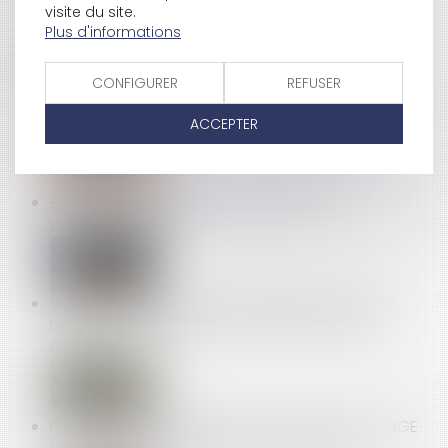
visite du site.
UNIQUE POUR TOUS LES SALARIÉS ?
Plus d'informations
CONFIGURER
REFUSER
LA DÉLIVRANCE CONFORME EST UNE OBLIGATION
CONTINUE EXIGIBLE TOUT AU LONG DU BAIL !
ACCEPTER
BAIL DE RÉHABILITATION : LANCEMENT DE
L’EXPÉRIMENTATION
SUSPENSION POUR NON-VACCINATION : PAS DE
DÉPART À LA RETRAITE ANTICIPÉ AU NOM DE LA
CONSTITUTION
PRÊT EN DEVISE ÉTRANGÈRE : LE RISQUE DE CHANGE