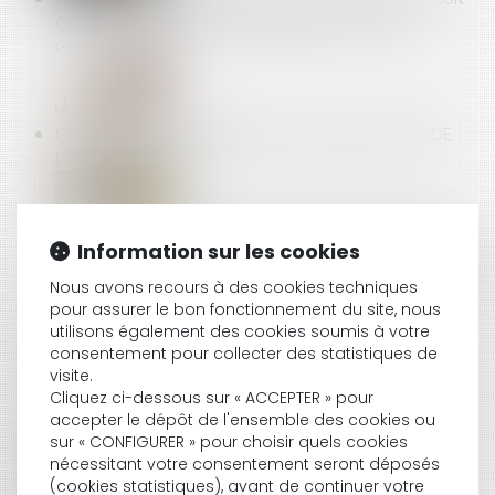
GÉNÉRAL INDIQUE AVOIR NOTIFIÉ UN GRIEF AU
GROUPE META
CONSTRUCTION ET HABITATION : RÉNOVATION DE
L’HABITAT DÉGRADÉ
LICENCIEMENT ÉCONOMIQUE : L'EMPLOYEUR N’A PAS
Information sur les cookies
À PROUVER LE SUCCÈS DE SA STRATÉGIE, SEULEMENT
Nous avons recours à des cookies techniques
SA RÉACTION FACE AUX DIFFICULTÉS
pour assurer le bon fonctionnement du site, nous
utilisons également des cookies soumis à votre
consentement pour collecter des statistiques de
visite.
TOUT SAVOIR SUR L’ÉVALUATION DES RISQUES
Cliquez ci-dessous sur « ACCEPTER » pour
PROFESSIONNELS ET LE DOCUMENT UNIQUE
accepter le dépôt de l'ensemble des cookies ou
sur « CONFIGURER » pour choisir quels cookies
nécessitant votre consentement seront déposés
(cookies statistiques), avant de continuer votre
INDEMNITÉS JOURNALIÈRES : VERS UN MONTANT