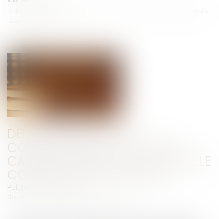
Vous êtes ici :
Accueil
Demande orale non communiquée : la Cour de cassation rappelle à l’ordre
le conseil de prud’hommes
DEMANDE ORALE NON
COMMUNIQUÉE : LA COUR DE
CASSATION RAPPELLE À L’ORDRE LE
CONSEIL DE PRUD’HOMMES
Publié le :
17/07/2025
Source :
www.lemag-juridique.com