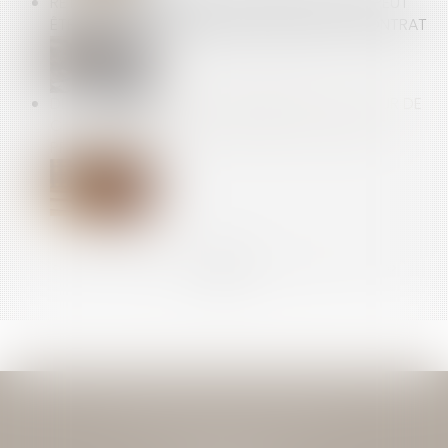
RETARDS DE CHANTIER : LE MAÎTRE D’ŒUVRE PEUT
ÊTRE CONDAMNÉ… MÊME PAR UN TIERS AU CONTRAT
DEMANDE ORALE NON COMMUNIQUÉE : LA COUR DE
CASSATION RAPPELLE À L’ORDRE LE CONSEIL DE
PRUD’HOMMES
<<
<
...
8
9
10
11
12
13
14
...
>
>>
JEAN-DAVID GUEDJ & ASSOCIES