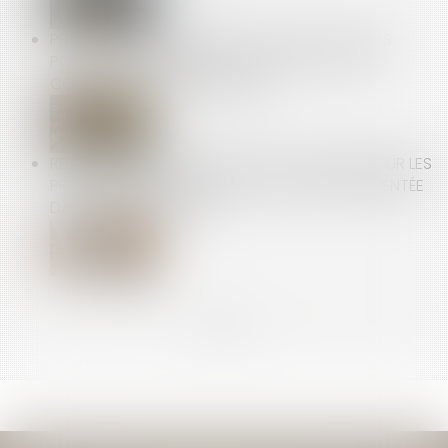
PETITS PROFESSIONNELS : VOUS AVEZ 14 JOURS
POUR VOUS RÉTRACTER EN CAS DE CONTRAT
CONCLU HORS ÉTABLISSEMENT
RETRAIT-GONFLEMENT DES SOLS : UNE AIDE POUR LES
PROPRIÉTAIRES VICTIMES DE FISSURES EXPÉRIMENTÉE
DANS 11 DÉPARTEMENTS
<<
<
...
4
5
6
7
8
9
10
...
>
>>