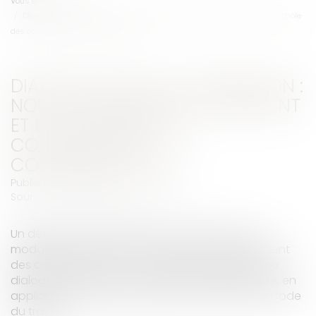
Vous êtes ici :
Accueil
Dialogue social et formation : nouvelles règles de versement et de contrôle
des contributions conventionnelles
DIALOGUE SOCIAL ET FORMATION :
NOUVELLES RÈGLES DE VERSEMENT
ET DE CONTRÔLE DES
CONTRIBUTIONS
CONVENTIONNELLES
Publié le :
11/05/2026
Source :
www.lemag-juridique.com
Un décret du 8 avril 2026 est venu préciser les
modalités de gestion, de contrôle et de versement
des contributions conventionnelles destinées au
dialogue social et à la formation professionnelle, en
application des articles L 2135-18 et L 6123-14 du Code
du travail...