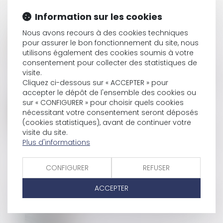
RHINITE ALLERGIQUE ET RECONNAISSANCE DE
Information sur les cookies
MALADIE PROFESSIONNELLE : ABSENCE DE LIEN DIRECT
AVEC L’ACTIVITÉ DE L’EMPLOYÉ
Nous avons recours à des cookies techniques
pour assurer le bon fonctionnement du site, nous
utilisons également des cookies soumis à votre
consentement pour collecter des statistiques de
SOUS-TRAITANCE ET GARANTIE DE PAIEMENT : LA
visite.
COUR DE CASSATION CONFIRME LA RESPONSABILITÉ
Cliquez ci-dessous sur « ACCEPTER » pour
DU DIRIGEANT DE DROIT
accepter le dépôt de l'ensemble des cookies ou
sur « CONFIGURER » pour choisir quels cookies
nécessitant votre consentement seront déposés
(cookies statistiques), avant de continuer votre
ABUS DE POSITION DOMINANTE PAR GOOGLE DANS
visite du site.
LE DOMAINE DE LA PUBLICITÉ EN LIGNE : 2,95
Plus d'informations
MILLIARDS D'EUROS D'AMENDE - ACTU-JURIDIQUE
CONFIGURER
REFUSER
ACCEPTER
FRAIS PROFESSIONNELS ET ACCUEIL D’UN ANIMAL :
ABSENCE DE JUSTIFICATIFS, PAS DE REMBOURSEMENT