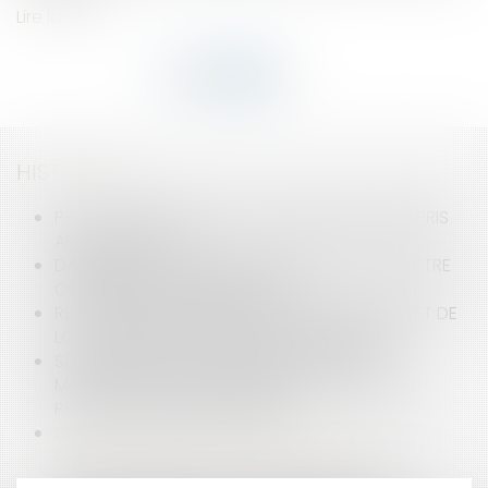
Lire la suite
HISTORIQUE
PEUT-ON REPORTER SES CONGÉS PAYÉS NON PRIS
APRÈS LE 31 MAI ?
DANS QUELS CAS UNE RUPTURE DE CDD PEUT ÊTRE
CONSIDÉRÉE COMME ABUSIVE ?
RELANCE DE L’IMMOBILIER : UN NOUVEAU PROJET DE
LOI « LOGEMENT » ATTENDU POUR L’ÉTÉ 2026
SÉCURITÉ DES ARTICLES VENDUS SUR LES
MARKETPLACES ÉTRANGÈRES : PLUS DE 100 000
PRODUITS RETIRÉS DU MARCHÉ
DIALOGUE SOCIAL ET FORMATION : NOUVELLES
RÈGLES DE VERSEMENT ET DE CONTRÔLE DES
CONTRIBUTIONS CONVENTIONNELLES