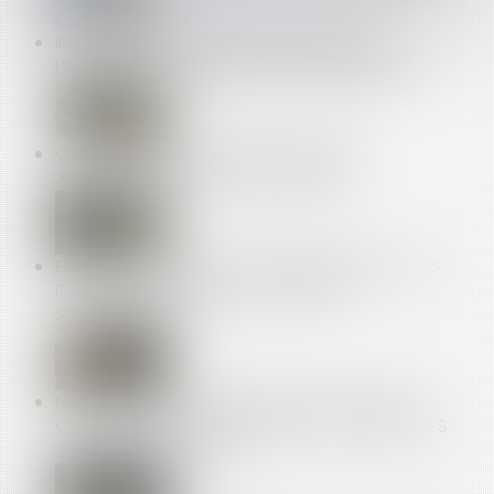
INDEMNITÉS JOURNALIÈRES MATERNITÉ DE
L’ASSURANCE VOLONTAIRE : DES PRÉCISIONS !
CONTRÔLE URSSAF : PRODUCTION DES
JUSTIFICATIFS ET PROCÈS ÉQUITABLE
EMPRUNTS -CRÉDITS À LA CONSOMMATION : LES
RÈGLES ÉVOLUENT POUR PRÉVENIR LE
SURENDETTEMENT
MALADIE PENDANT LES CONGÉS : LA COUR DE
CASSATION CONSACRE LE DROIT AU REPORT DES
JOURS DE CONGÉ PAYÉ