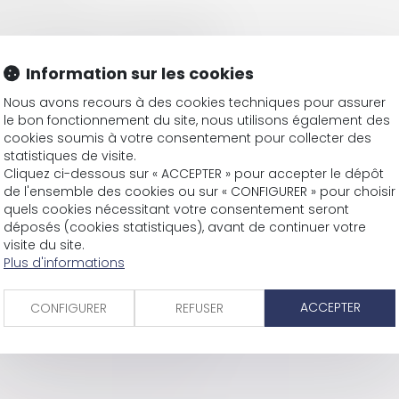
OIR LA QUALITÉ DE CONSTRUCTEUR
Information sur les cookies
Nous avons recours à des cookies techniques pour assurer
É D'UNE RUPTURE CONVENTIONNELLE ?
le bon fonctionnement du site, nous utilisons également des
cookies soumis à votre consentement pour collecter des
statistiques de visite.
Cliquez ci-dessous sur « ACCEPTER » pour accepter le dépôt
D’APPLICATION D’UN ACCORD DE MOBILITÉ INTERNE
de l'ensemble des cookies ou sur « CONFIGURER » pour choisir
quels cookies nécessitant votre consentement seront
déposés (cookies statistiques), avant de continuer votre
visite du site.
 UNE JOURNÉE DE TRAVAIL SUR SITE PAR SEMAINE POUR LES VO
Plus d'informations
ACCEPTER
CONFIGURER
REFUSER
OCIAL PAR LE FILS DU LOCATAIRE
POUR LA CONCURRENCE EN LIGNE