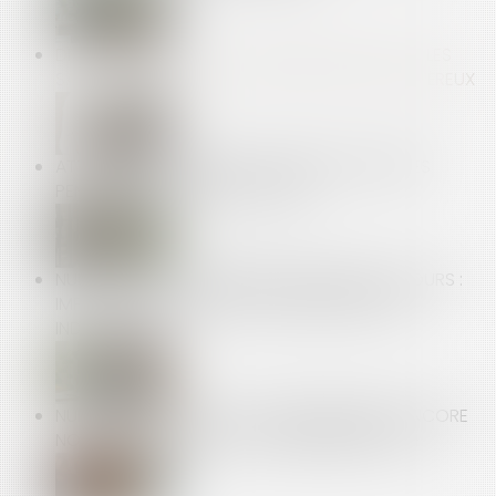
DPE FRAUDULEUX : LE GOUVERNEMENT DURCIT LES
SANCTIONS CONTRE LES DIAGNOSTIQUEURS VÉREUX
ATTENTION AUX HEURES DE DÉLÉGATION PRISES
PENDANT UN ARRÊT DE TRAVAIL !
NULLITÉ D'UNE CONVENTION DE FORFAIT EN JOURS :
IMPACT SUR LES HEURES SUPPLÉMENTAIRES ET
INDEMNITÉS
NUMÉROS SURTAXÉS : DES ÉTABLISSEMENTS ENCORE
NON CONFORMES AVEC LA RÉGLEMENTATION