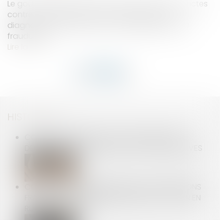
Le gouvernement met en place des mesures strictes
contre les diagnostiqueurs qui délivrent des
diagnostics de performance énergétique (DPE)
frauduleux...
Lire la suite
HISTORIQUE
CONTRAT DE SOUTIEN AUX JEUNES SPORTIFS :
DERNIÈRES PRÉCISIONS SUR LES CLAUSES ABUSIVES
COMPÉTENCE INTERNATIONALE DES JURIDICTIONS
FRANÇAISES : NATURE DÉLICTUELLE DE L’ACTION EN
RUPTURE BRUTALE !