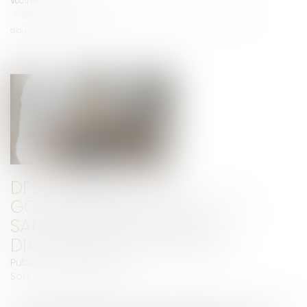
Vous êtes ici :
Accueil
DPE frauduleux : Le gouvernement durcit les sanctions contre les
diagnostiqueurs véreux
DPE FRAUDULEUX : LE
GOUVERNEMENT DURCIT LES
SANCTIONS CONTRE LES
DIAGNOSTIQUEURS VÉREUX
Publié le :
26/03/2025
Source :
econostrum.info