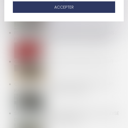
OFFRE RAISONNABLE D'EMPLOI : PRÉCISION SUR LA
ACCEPTER
ZONE GÉOGRAPHIQUE
FORFAIT JOURS ET DÉDUCTION DE COTISATIONS :
PAS BESOIN D’ACCORD COLLECTIF APRÈS 2012
COMPTE PROFESSIONNEL DE PRÉVENTION (C2P)
COMPÉTENCE, POUVOIR ET SANCTION DE L’AMF :
RAPPEL DE LA COUR DE CASSATION
SANTÉ AU TRAVAIL : ON EN SAIT PLUS SUR L’ANALYSE
DES SUBSTANCES DANGEREUSES !