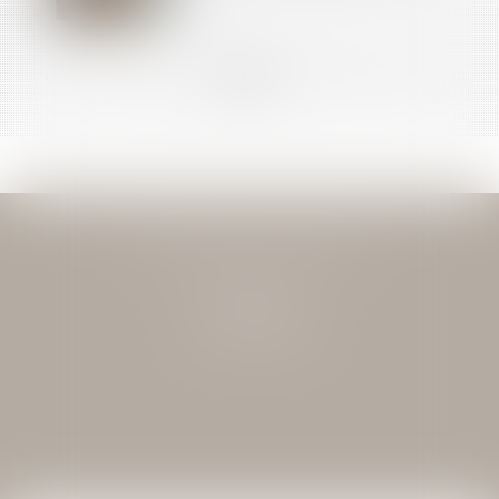
<<
<
...
17
18
19
20
21
22
23
...
>
>>
JEAN-DAVID GUEDJ & ASSOCIES
27 Rue Nicolo
75116 PARIS
Tél : 01 40 72 28 28