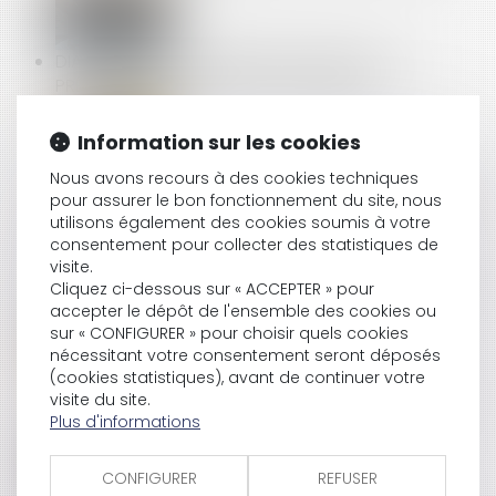
DIAGNOSTIC D'ASSAINISSEMENT ERRONÉ : UN
PRÉJUDICE CERTAIN POUR L'ACQUÉREUR
Information sur les cookies
LICENCIEMENT POUR INAPTITUDE : PAS BESOIN
Nous avons recours à des cookies techniques
D’ATTENDRE LE JUGE POUR LA COUR DE CASSATION
pour assurer le bon fonctionnement du site, nous
utilisons également des cookies soumis à votre
consentement pour collecter des statistiques de
visite.
ARRÊT MALADIE : BAISSE DU MONTANT MAXIMAL DES
Cliquez ci-dessous sur « ACCEPTER » pour
IJSS À COMPTER DU 1ER AVRIL
accepter le dépôt de l'ensemble des cookies ou
sur « CONFIGURER » pour choisir quels cookies
nécessitant votre consentement seront déposés
(cookies statistiques), avant de continuer votre
DIAGNOSTIC DE PERFORMANCE ÉNERGÉTIQUE : UN
visite du site.
PLAN POUR RESTAURER LA CONFIANCE
Plus d'informations
CONFIGURER
REFUSER