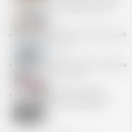
DURÉE DE RETARD, NON INDEMNISÉE, N’EST PAS
ABUSIVE
LE DÉCRET SUR LE CONTRÔLE DES CHÔMEURS PORTÉ
DEVANT LE CONSEIL D’ETAT
QUE DEVIENT LE CONTRAT DE TRAVAIL DU SALARIÉ EN
CAS DE DÉCÈS DE L’EMPLOYEUR ?
DÉLIT DE CONTREFAÇON : PAS DE DOUBLE
RÉPARATION AU TITRE DES RESPONSABILITÉS