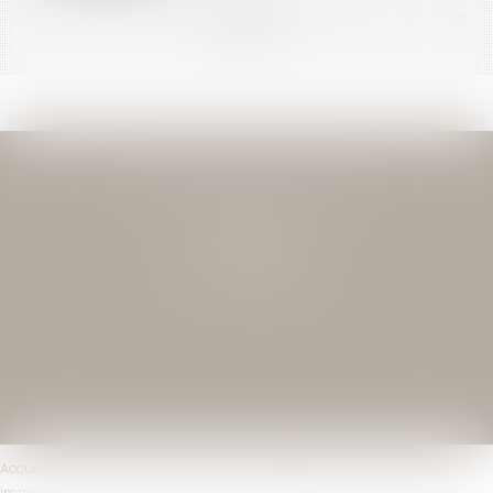
<<
<
...
131
132
133
134
135
136
137
...
>
>>
JEAN-DAVID GUEDJ & ASSOCIES
27 Rue Nicolo
75116 PARIS
Tél : 01 40 72 28 28
Accueil
Le cabinet
L'équipe
Compétences
Transactions
immobilières
Actus
Contact
Mentions légales
Plan du site