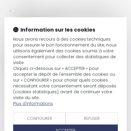
DROIT DE CONSTRUIRE ET LES DISPOSITIONS
CONCERNANT LA SURFACE PLANCHER, L’EMPRISE AU
SOL ET LES HAUTEURS
Information sur les cookies
Nous avons recours à des cookies techniques
pour assurer le bon fonctionnement du site, nous
OFFRE OU PROMESSE UNILATÉRALE DE CONTRAT DE
utilisons également des cookies soumis à votre
TRAVAIL?
consentement pour collecter des statistiques de
visite.
Cliquez ci-dessous sur « ACCEPTER » pour
accepter le dépôt de l'ensemble des cookies ou
PEUT-ON CONTESTER SON ENTRETIEN ANNUEL ?
sur « CONFIGURER » pour choisir quels cookies
nécessitant votre consentement seront déposés
(cookies statistiques), avant de continuer votre
visite du site.
L’USAGER DU SERVICE PUBLIC N’EST PAS UN
Plus d'informations
CONSOMMATEUR LIÉ PAR UN CONTRAT
CONFIGURER
REFUSER
AUTORISATION IMPLICITE DE RENONCIATION À LA
ACCEPTER