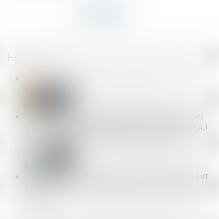
HISTORIQUE
DROITS DES TRAVAILLEURS SAISONNIERS
PLATE-FORME DE COMMERCE ÉLECTRONIQUE : PAS
D'OBLIGATION PRÉ-CONTRACTUELLE DE FOURNIR AU
CONSOMMATEUR UN NUMÉRO DE TÉLÉPHONE
DÉPÔT AU SÉNAT D’UNE PROPOSITION DE LOI VISANT
À AMÉLIORER LE DIALOGUE LORS DES CONTRÔLES
URSSAF