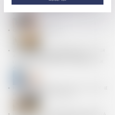
CLAUSE DE NON-CONCURRENCE PAR LA
CONVENTION COLLECTIVE
QUID DES CONGÉS PAYÉS
LE CONSOMMATEUR EUROPÉEN NE PEUT CUMULER
ACTION EN REMBOURSEMENT AUPRÈS DE
L'ORGANISME DE VOYAGE ET DU TRANSPORTEUR
AÉRIEN
FORMATION OBLIGATOIRE ET ÉCHEC DU SALARIÉ : LE
LICENCIEMENT PEUT ÊTRE MOTIVÉ
LA CLAUSE DE LA VEFA PRÉVOYANT DE DOUBLER LA