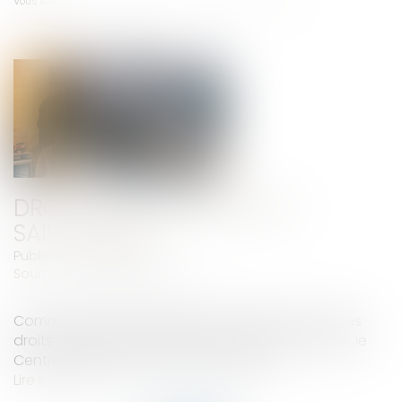
Vous êtes ici :
Accueil
Droits des travailleurs saisonniers
DROITS DES TRAVAILLEURS
SAISONNIERS
Publié le :
27/08/2019
Source :
www.letelegramme.fr
Comme les autres salariés, les saisonniers ont des
droits et des devoirs. Petit tour d’horizon, d’après le
Centre régional information jeunesse...
Lire la suite