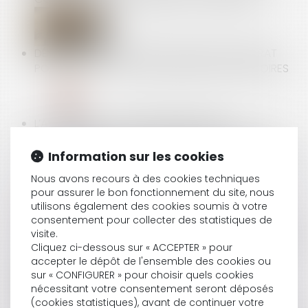
DÉMARCHAGE À DOMICILE : NULLITÉ DU CONTRAT
POUR NON-RESPECT DES MENTIONS OBLIGATOIRES
L’AVANTAGE SANS CONTREPARTIE N’EST
CARACTÉRISÉ QUE LORSQU’IL NE RELÈVE PAS DES
OBLIGATIONS D'ACHAT ET DE VENTE CONSENTI PAR
Information sur les cookies
LE FOURNISSEUR AU DISTRIBUTEUR !
Nous avons recours à des cookies techniques
pour assurer le bon fonctionnement du site, nous
utilisons également des cookies soumis à votre
consentement pour collecter des statistiques de
PRISE D’ACTE ET DISCRIMINATION SYNDICALE : LA
visite.
COUR DE CASSATION RAPPELLE LE NIVEAU DE PREUVE
Cliquez ci-dessous sur « ACCEPTER » pour
EXIGÉ
accepter le dépôt de l'ensemble des cookies ou
sur « CONFIGURER » pour choisir quels cookies
nécessitant votre consentement seront déposés
(cookies statistiques), avant de continuer votre
DISCRIMINATIONS AU TRAVAIL -DU NOUVEAU POUR