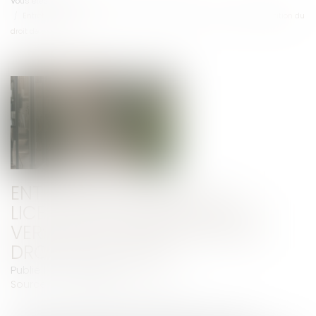
Vous êtes ici :
Accueil
Entretien préalable au licenciement disciplinaire : vers une consécration du
droit de se taire ?
ENTRETIEN PRÉALABLE AU
LICENCIEMENT DISCIPLINAIRE :
VERS UNE CONSÉCRATION DU
DROIT DE SE TAIRE ?
Publié le :
07/07/2025
Source :
www.lemag-juridique.com