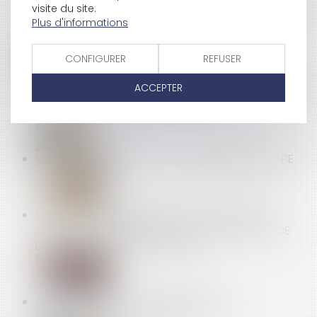
visite du site.
LES SALARIÉS ENGAGÉS DANS UN PARCOURS DE PMA
Plus d'informations
OU D'ADOPTION | SERVICE-PUBLIC.FR
CONFIGURER
REFUSER
RETOUR SUR L’OBLIGATION DU BAILLEUR DE GARANTIR
ACCEPTER
UNE JOUISSANCE PAISIBLE DES LOCAUX
RENFORCER LA FIABILITÉ ET L'ENCADREMENT DU DPE
NULLITÉ ET CONFIRMATION DU CONTRAT VICIÉ :
ZOOM SUR L’APPRÉCIATION DE LA CONNAISSANCE
DU VICE PAR LE CONSOMMATEUR
APPRENTISSAGE : LA PARTICIPATION DES