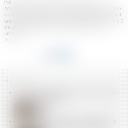
Par un arrêt rendu le 20 juin 2025, la Cour de
cassation a renvoyé au Conseil constitutionnel deux
questions prioritaires de constitutionnalité soulevant
une possible atteinte aux droits garantis par l'article 9
de la Déclaration des droits de l’homme et du
citoyen...
Lire la suite
HISTORIQUE
PAS DE DROIT DE PRÉEMPTION EN CAS DE CESSION
GLOBALE DE L’IMMEUBLE !
RÉMUNÉRATION DES APPRENTIS : EXONÉRATION DE
COTISATIONS ET CONTRIBUTIONS SALARIALES