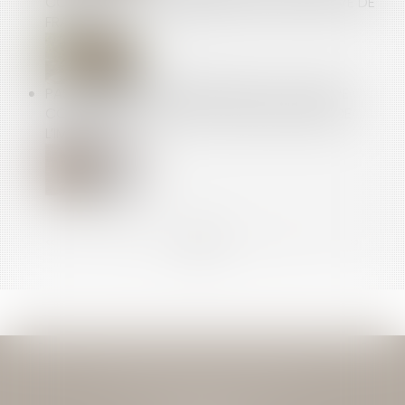
CONTRAT : PAS D’INDEMNISATION SANS PREUVE DE
FRAUDE
PAS DE DROIT DE PRIORITÉ POUR LE LOCATAIRE
COMMERCIAL EN CAS DE CESSION GLOBALE DE
L’IMMEUBLE !
<<
<
...
9
10
11
12
13
14
15
...
>
>>
JEAN-DAVID GUEDJ & ASSOCIES