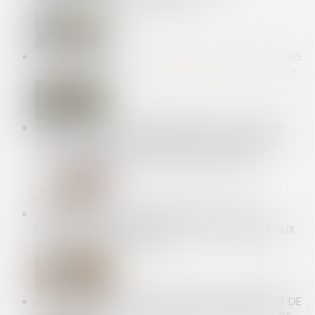
EMPLOYEURS EST FIXÉE À 750 €
ENTRETIEN PRÉALABLE AU LICENCIEMENT DISCIPLINAIRE
: VERS UNE CONSÉCRATION DU DROIT DE SE TAIRE ?
PRATIQUES ANTICONCURRENTIELLES ET POUVOIR
D’ENQUÊTE DE L’AUTORITÉ DE LA CONCURRENCE :
DERNIÈRES PRÉCISIONS JURISPRUDENTIELLES
VOUS ÊTES PROPRIÉTAIRE BAILLEUR ET VOUS
ENVISAGEZ DES TRAVAUX, ÊTES-VOUS ÉLIGIBLE AUX
SUBVENTIONS DE L’ANAH ?
ACTIONS GRATUITES ANNULÉES APRÈS TRANSFERT DE