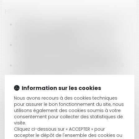
HISTORIQUE
RÉGIME SOCIAL DES INDEMNITÉS DE RUPTURE : LA
COUR DE CASSATION CLARIFIE SA POSITION -
ÉDITIONS FRANCIS LEFEBVRE
DÉPART DU SALARIÉ EN COURS DE PRÉAVIS : QUEL
EFFET SUR LA LEVÉE DE LA CLAUSE DE NON-
CONCURRENCE ? - ÉDITIONS FRANCIS LEFEBVRE
VOTRE LOCAL A ÉTÉ DÉTRUIT LORS D’UN INCENDIE :
QUELLES SONT LES OBLIGATIONS DE VOTRE
BAILLEUR ? - LES ECHOS
Information sur les cookies
Nous avons recours à des cookies techniques
pour assurer le bon fonctionnement du site, nous
AI-JE LE DROIT D’ÉVALUER LE TRAVAIL DU SALARIÉ
utilisons également des cookies soumis à votre
LORS DE L'ENTRETIEN PROFESSIONNEL ?
consentement pour collecter des statistiques de
LA NOTION D’ENTITÉ ÉCONOMIQUE N’EST PAS
visite.
Cliquez ci-dessous sur « ACCEPTER » pour
APPLICABLE EN MATIÈRE DE CONCURRENCE DÉLOYALE
accepter le dépôt de l'ensemble des cookies ou
- ÉDITIONS FRANCIS LEFEBVRE