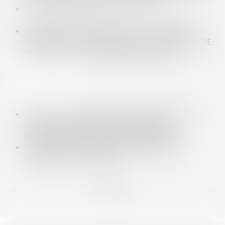
LES FORMALITÉS DE DÉPÔT ET PUBLICITÉ D’UN
ACCORD D’ENTREPRISE
EN L’ABSENCE D’HOMOLOGATION JUDICIAIRE, LE
RÈGLEMENT DE COPROPRIÉTÉ DOIT ÊTRE APPROUVÉ
PAR UNE AG - ÉDITIONS FRANCIS LEFEBVRE
DÉNONCIATION DU REÇU POUR SOLDE DE TOUT
COMPTE PAR SAISINE DES PRUD’HOMMES :
CONDITION - ÉDITIONS FRANCIS LEFEBVRE
COMMENT SE PRÉPARER AUX ENQUÊTES DES
AUTORITÉS ? - LES ECHOS
<<
<
...
155
156
157
158
159
160
161
...
>
>>