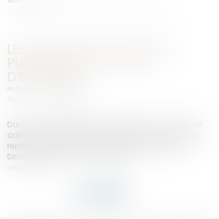
Vous êtes ici :
Accueil
Les formalités de dépôt et publicité d’un accord d’entreprise
LES FORMALITÉS DE DÉPÔT ET
PUBLICITÉ D’UN ACCORD
D’ENTREPRISE
Publié le :
10/04/2018
Source :
www.legisocial.fr
Dans une entreprise, une convention ou un accord
collectif, une fois signé et notifié aux organisations
représentatives, doit être déposé, auprès de la
Direccte du lieu de sa conclusion...
Lire la suite