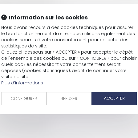
ATISEUR SUR SON BALCON ?
Information sur les cookies
Nous avons recours à des cookies techniques pour assurer
RE CONVENTIONNELLE N'EST PAS LE MÊME POUR TOUS LES EMP
le bon fonctionnement du site, nous utilisons également des
cookies soumis à votre consentement pour collecter des
statistiques de visite.
Cliquez ci-dessous sur « ACCEPTER » pour accepter le dépôt
BANDONNÉ? - CHALLENGES.FR
de l'ensemble des cookies ou sur « CONFIGURER » pour choisir
quels cookies nécessitant votre consentement seront
déposés (cookies statistiques), avant de continuer votre
visite du site.
NITÉS JOURNALIÈRES D’ARRÊT-MALADIE AUX PATRONS
Plus d'informations
ACCEPTER
CONFIGURER
REFUSER
DAMNÉE AU VU DES SEULS AGISSEMENTS DE SON ASSOCIÉ
ION | FONDATION IFRAP