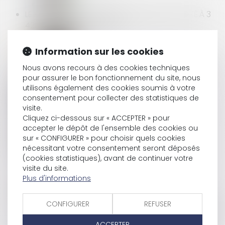
LE PLAFOND DE LA SÉCURITÉ SOCIALE EST PORTÉ À 3
428 € PAR MOIS EN 2020
Information sur les cookies
EXPULSION : PAS D’INGÉRENCE DISPROPORTIONNÉE
Nous avons recours à des cookies techniques
DANS LE DROIT AU RESPECT DU DOMICILE
pour assurer le bon fonctionnement du site, nous
utilisons également des cookies soumis à votre
consentement pour collecter des statistiques de
visite.
QU'EST-CE QUE LE CDD MULTI-REMPLACEMENT ?
Cliquez ci-dessous sur « ACCEPTER » pour
accepter le dépôt de l'ensemble des cookies ou
sur « CONFIGURER » pour choisir quels cookies
nécessitant votre consentement seront déposés
DERNIERS CHANGEMENTS EN MATIÈRE D’IRP EN
(cookies statistiques), avant de continuer votre
JANVIER 2020
visite du site.
Plus d'informations
CONFIGURER
REFUSER
DISTRIBUTION : PREUVE DE DÉSÉQUILIBRE SIGNIFICATIF
PAR L'APPORT D'INDICES ÉTABLISSANT L'ABSENCE DE
ACCEPTER