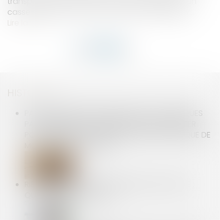
transports devraient être fortement perturbés, un
casse-tête pour ceux qui n’iront pas manifester...
Lire la suite
HISTORIQUE
PARUTION DU DÉCRET PRÉCISANT LES TECHNIQUES
PARTICULIÈRES DE CONSTRUCTION À RESPECTER
POUR LES PROJETS SITUÉS EN ZONE AVEC RISQUE DE
MOUVEMENT DE TERRAIN
RISQUES PSYCHOSOCIAUX INDUITS PAR UN PSE :
QUEL JUGE COMPÉTENT ?