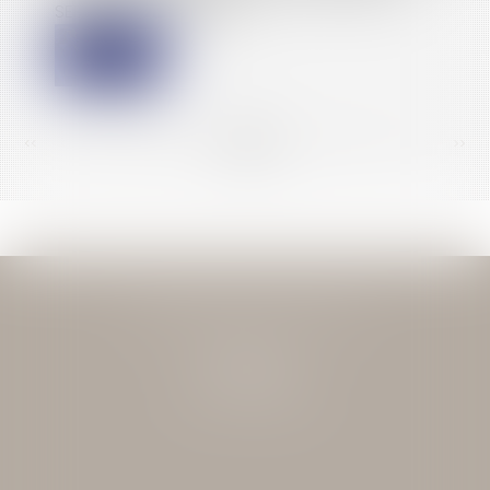
SERVICES NUMÉRIQUES
<<
<
...
125
126
127
128
129
130
131
...
>
>>
JEAN-DAVID GUEDJ & ASSOCIES
27 Rue Nicolo
75116 PARIS
Tél : 01 40 72 28 28