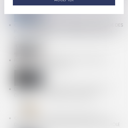
NÉGOCIATION EFFECTIVE
CJUE : CONTRIBUTION AUX FRAIS DE CHAUFFAGE DES
PARTIES COMMUNES D’UN IMMEUBLE DÉTENU EN
COPROPRIÉTÉ
FERMETURE DE L’ENTREPRISE POUR NOËL 2019 :
QUELQUES RAPPELS UTILES
DROIT DE LA CONCURRENCE ET CONTRATS DE
DISTRIBUTION : QUELLES CONTRAINTES ?
QUELS SONT LES MOYENS DE DÉFENSE DONT
DISPOSENT LES EMPLOYEURS EN CAS DE CONTRÔLE