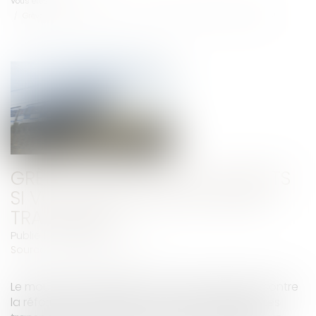
Vous êtes ici :
Accueil
Grève : quels sont vos droits si vous ne pouvez pas aller travailler ?
GRÈVE : QUELS SONT VOS DROITS
SI VOUS NE POUVEZ PAS ALLER
TRAVAILLER ?
Publié le :
16/12/2019
Source :
www.tourmag.com
Le mouvement de grève du 5 décembre 2019 contre
la réforme des retraites s’annonce d’ampleur. Les