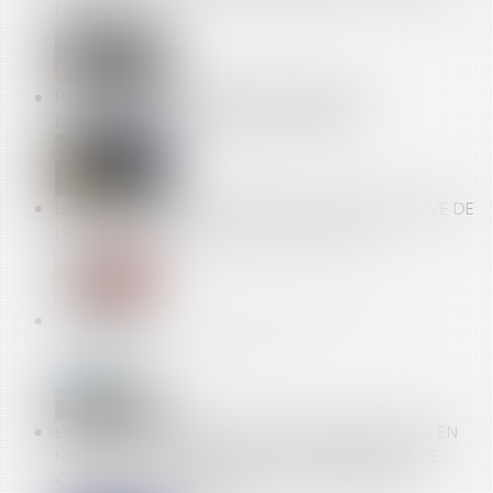
URSSAF ?
PRÉCISIONS EN MATIÈRE D’ASSURANCES
DOMMAGES-OUVRAGE REFACTURÉES
LA SÉCURISATION DU FORFAIT-JOURS À L’ÉPREUVE DE
L’APPLICATION DE LA LOI DANS LE TEMPS
GRÈVE : QUELS SONT VOS DROITS SI VOUS NE
POUVEZ PAS ALLER TRAVAILLER ?
L'UNION EUROPÉENNE ADOPTE DEUX DIRECTIVES EN
MATIÈRE DE CONTRATS DE VENTE DE BIENS ET DE
CONTRATS DE FOURNITURE DE CONTENUS ET