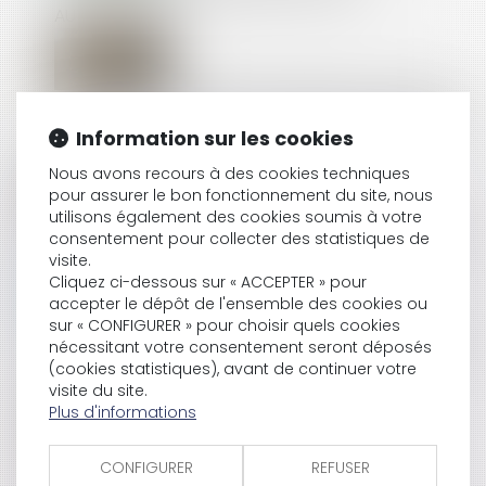
AUTOMATIQUE
CONGÉ SUPPLÉMENTAIRE DE NAISSANCE : PRÉCISIONS
RÉGLEMENTAIRES SUR LES CONDITIONS DE PRISE DU
Information sur les cookies
CONGÉ
Nous avons recours à des cookies techniques
pour assurer le bon fonctionnement du site, nous
utilisons également des cookies soumis à votre
LOGEMENT DÉCENT : DISTINCTION ENTRE EXÉCUTION
consentement pour collecter des statistiques de
FORCÉE ET ACTION INDEMNITAIRE
visite.
Cliquez ci-dessous sur « ACCEPTER » pour
accepter le dépôt de l'ensemble des cookies ou
sur « CONFIGURER » pour choisir quels cookies
LA PROTECTION DE LA SALARIÉE ENCEINTE PRIME SUR
nécessitant votre consentement seront déposés
L’OBLIGATION ALLÉGUÉE DE LOYAUTÉ
(cookies statistiques), avant de continuer votre
visite du site.
Plus d'informations
TAXI : COMPRENDRE LES TARIFS RÉGLEMENTÉS
CONFIGURER
REFUSER