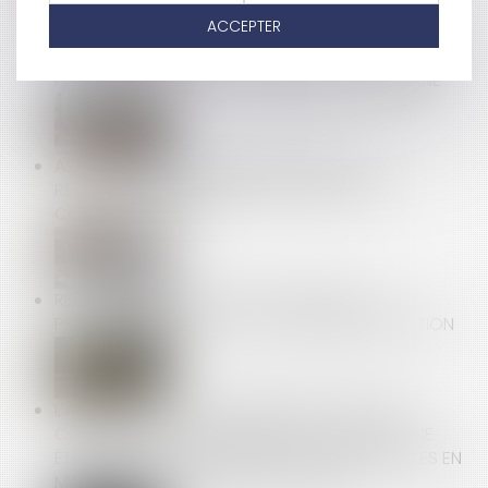
ACCEPTER
LA CONTESTATION D’UN REDRESSEMENT N’IMPOSE
PLUS L’APPEL EN CAUSE DU DIRIGEANT CONCERNÉ
ASSURANCE DOMMAGES-OUVRAGE : LA
RESPONSABILITÉ CONTRACTUELLE DE DROIT
COMMUN ÉCARTÉE
REPRÉSENTANT DE SECTION SYNDICALE : LA
PROTECTION NE RENAÎT PAS APRÈS RÉINTÉGRATION
L'AUTORITÉ DE LA CONCURRENCE LANCE UNE
CONSULTATION PUBLIQUE DANS LE CADRE D’UNE
ÉTUDE RELATIVE AUX ORIENTATIONS INFORMELLES EN
MATIÈRE DE DÉVELOPPEMENT DURABLE