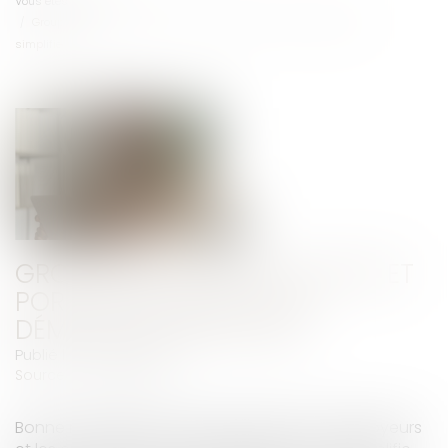
Vous êtes ici :
Accueil
Groupements d’employeurs et portage salarial : des démarches
simplifiées
GROUPEMENTS D’EMPLOYEURS ET
PORTAGE SALARIAL : DES
DÉMARCHES SIMPLIFIÉES
Publié le :
08/06/2026
Source :
www.weblex.fr
Bonne nouvelle pour les groupements d’employeurs