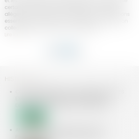
et les entreprises de portage salarial : la loi simplifie
certaines démarches administratives. L’objectif :
alléger les formalités, sans supprimer les obligations
essentielles, notamment en matière de convention
collective et de protection des salariés…
Lire la suite
HISTORIQUE
CONCURRENCE DÉLOYALE ET DÉONTOLOGIE DES
EXPERTS-COMPTABLES : LE MANQUEMENT
DÉONTOLOGIQUE NE SUFFIT PAS À LUI SEUL
ANNUALISATION DU TEMPS DE TRAVAIL : LA
PRORATISATION DU SEUIL NE PEUT ÊTRE