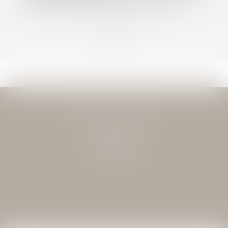
DEMANDER LA MENSUALISATION DU LOYER
<<
<
...
2
3
4
5
6
7
8
...
>
>>
JEAN-DAVID GUEDJ & ASSOCIES
27 Rue Nicolo
75116 PARIS
Tél : 01 40 72 28 28