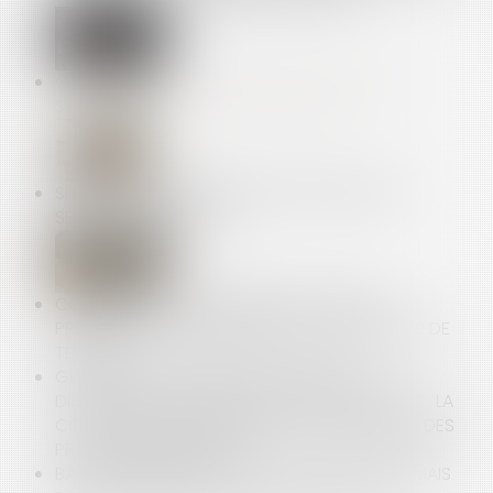
GROUPEMENTS D’EMPLOYEURS ET PORTAGE
SALARIAL : DES DÉMARCHES SIMPLIFIÉES
SITE INTERNET SUR MESURE : PRESTATION DE
SERVICES, PAS VENTE
CONSTRUCTION : ÉLIGIBILITÉ AU FONDS DE
PRÉVENTION DU PHÉNOMÈNE DE MOUVEMENTS DE
TERRAIN
GESTION DES PÉNURIES, CONTRÔLE DES
DISTRIBUTEURS ET DÉPENDANCE ÉCONOMIQUE : LA
COUR DE CASSATION DURCIT L’APPRÉCIATION DES
PRATIQUES VERTICALES !
BAUX COMMERCIAUX : VOUS POUVEZ DÉSORMAIS