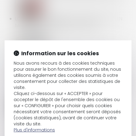
LOI ELAN : ÉLARGISSEMENT DES PRÉROGATIVES EN
MATIÈRE D'ENCADREMENT DES LOYERS
RÉSEAUX DE FRANCHISE : TOUT SAVOIR SUR LA
Information sur les cookies
CLAUSE DE NON CONCURRENCE
Nous avons recours à des cookies techniques
pour assurer le bon fonctionnement du site, nous
utilisons également des cookies soumis à votre
CONSÉQUENCE DU TEMPS PARTIEL MODULÉ, NON
consentement pour collecter des statistiques de
AMÉNAGÉ SUITE AUX DISPOSITIONS DE LA LOI DU 20
visite.
AOÛT 2008
Cliquez ci-dessous sur « ACCEPTER » pour
accepter le dépôt de l'ensemble des cookies ou
sur « CONFIGURER » pour choisir quels cookies
nécessitant votre consentement seront déposés
DISPOSITIF D'ENCADREMENT DES RÉSIDENCES
(cookies statistiques), avant de continuer votre
visite du site.
SECONDAIRES MISES EN LOCATION SUR AIRBNB
Plus d'informations