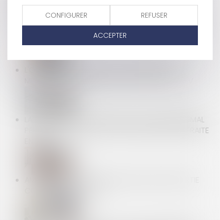
CONFIGURER
REFUSER
ALLÈGEMENT DU COÛT DE L'ÉPARGNE SALARIALE EN
2019
ACCEPTER
L'OPÉRATEUR MOBILE FREE CONDAMNÉ POUR
MENTION DE CLAUSES ABUSIVES DANS SES CGV
LA CNAV PRÉCISE LE MONTANT DU SALAIRE MINIMAL
PERMETTANT DE VALIDER UN TRIMESTRE DE RETRAITE
EN 2019
AMÉNAGEMENT PRIVATIF INSTALLÉ SUR UNE PARTIE
COMMUNE : QUI PAIE?