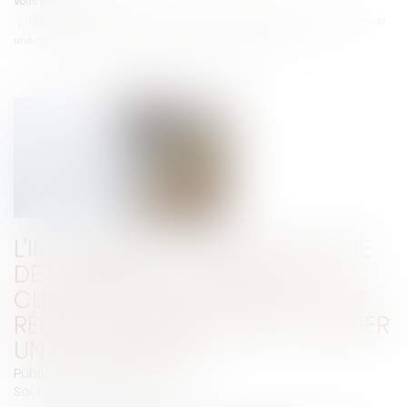
Vous êtes ici :
Accueil
L'impossibilité pour un salarié de parvenir à fidéliser la clientèle, n'est pas
une cause réelle et sérieuse pour justifier un licenciement
L'IMPOSSIBILITÉ POUR UN SALARIÉ
DE PARVENIR À FIDÉLISER LA
CLIENTÈLE, N'EST PAS UNE CAUSE
RÉELLE ET SÉRIEUSE POUR JUSTIFIER
UN LICENCIEMENT
Publié le :
12/02/2019
Source :
lentreprise.lexpress.fr