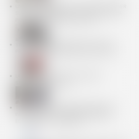
UN COPROPRIÉTAIRE PEUT TOUJOURS S'EXPRIMER
SUR LES AMÉNAGEMENTS D'UNE MESURE, QU'IL A
POURTANT REJETÉ LORS D'UN VOTE
SYSTÈME DE GÉOLOCALISATION AU TRAVAIL,
PRÉCISION JURISPRUDENTIELLE SUR SA LICÉITÉ
LA FOUILLE DES EFFETS D'UN SALARIÉ EST
STRICTEMENT ENCADRÉE
TOUT SAVOIR SUR LA SÉCURITÉ SOCIALE DES
INDÉPENDANTS | LE PORTAIL DES MINISTÈRES
ÉCONOMIQUES ET FINANCIERS