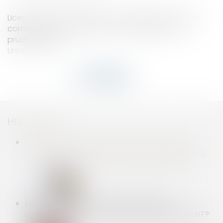
Licenciée pour insuffisance professionnelle, Emilie,
commerciale, attaque son ex-employeur aux
prud'hommes...
Lire la suite
HISTORIQUE
L'IMPOSSIBILITÉ POUR UN SALARIÉ DE PARVENIR À
FIDÉLISER LA CLIENTÈLE, N'EST PAS UNE CAUSE RÉELLE
ET SÉRIEUSE POUR JUSTIFIER UN LICENCIEMENT
MENACE D'ACTION EN JUSTICE CONTRE
L'EMPLOYEUR : EST-CE UN MOTIF DE LICENCIEMENT?