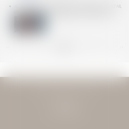
ASSURANCE DE DOMMAGES OUVRAGE | LE PORTAIL
DES MINISTÈRES ÉCONOMIQUES ET FINANCIERS
<<
<
...
140
141
142
143
144
145
146
...
>
>>
JEAN-DAVID GUEDJ & ASSOCIES
27 Rue Nicolo
75116 PARIS
Tél : 01 40 72 28 28