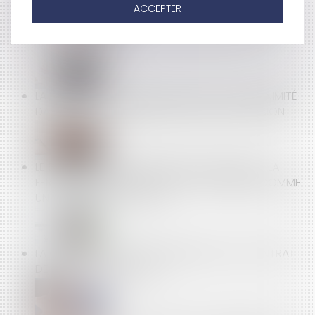
ACCEPTER
HARCÈLEMENT MORAL ET STRESS PROFESSIONNEL
DANS L’ENTREPRISE
LA MENTION DE LA MAJORITÉ AU LIEU DE L’UNANIMITÉ
DANS LE PV D’AG NE REND PAS NULLE LA DÉCISION
LE SUICIDE D’UN SALARIÉ APRÈS L’ANNONCE DE LA
FERMETURE D’UN SITE PEUT ÊTRE CONSIDÉRÉ COMME
UN ACCIDENT DU TRAVAIL
LA CLAUSE DE NON-CONCURRENCE D’UN CONTRAT
DE FRANCHISE INVALIDÉE