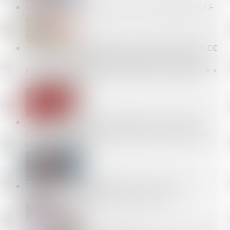
AIDES FINANCIÈRES À LA RÉNOVATION ÉNERGÉTIQUE
OBLIGATION PATRONALE DE COTISER À HAUTEUR DE
1,5 % EN MATIÈRE DE PRÉVOYANCE DES CADRES :
PRISE EN COMPTE DU FINANCEMENT AU RÉGIME DE «
FRAIS DE SANTÉ »
TROUBLE ANORMAL DE VOISINAGE : LE NOUVEAU
PROPRIÉTAIRE EST RESPONSABLE DES DÉSORDRES
MÊME ANTÉRIEURS
RUPTURE CONVENTIONNELLE : LE RECOURS AU
TÉLÉSERVICE DÉSORMAIS OBLIGATOIRE