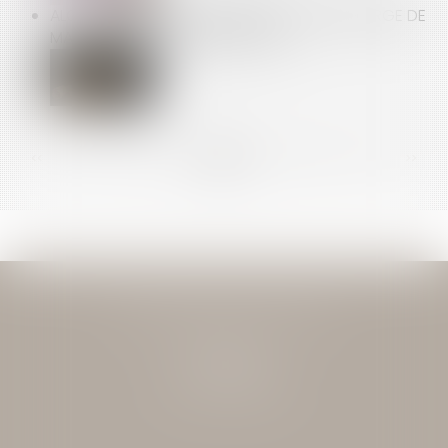
ALCOOL INTERDIT EN ENTREPRISE : QUELLE MARGE DE
MANŒUVRE POUR L’EMPLOYEUR ?
<<
<
...
80
81
82
83
84
85
86
...
>
>>
JEAN-DAVID GUEDJ & ASSOCIES
27 Rue Nicolo
75116 PARIS
Tél : 01 40 72 28 28