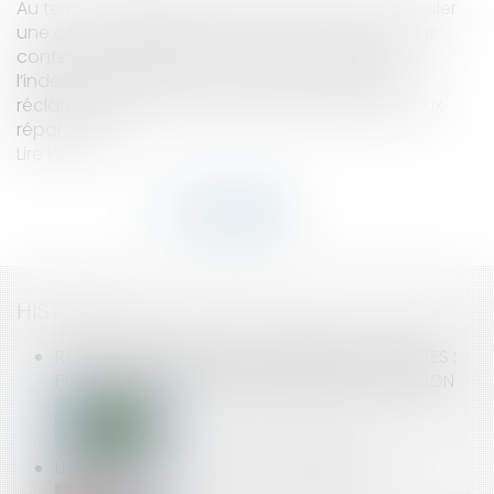
Au terme du délai de 90 jours imposé pour formuler
une offre d’indemnisation, l’assureur ne peut plus
contester la définition des travaux propres à
l’indemnisation qu’il a offerte dans les délais, ni
réclamer la restitution des sommes affectées aux
réparations.
Lire la suite
HISTORIQUE
RÉDUCTION D'ÉNERGIE DES BÂTIMENTS TERTIAIRES :
PUBLICATION D'UN NOUVEL ARRÊTÉ D'APPLICATION
LE DUER SOUMIS À DE NOUVELLES RÈGLES