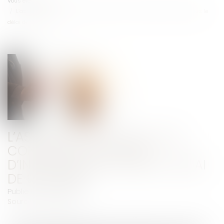
Vous êtes ici :
Accueil
L’assureur DO ne peut plus contester son offre d’indemnisation après le
délai de 90 jours
L’ASSUREUR DO NE PEUT PLUS
CONTESTER SON OFFRE
D’INDEMNISATION APRÈS LE DÉLAI
DE 90 JOURS
Publié le :
28/04/2022
Source :
www.efl.fr