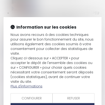
TÉLÉTRAVAIL : DES RECOMMANDATIONS DE L’ANI PEU
PRISES EN COMPTE PAR LES ENTREPRISES
Information sur les cookies
Nous avons recours à des cookies techniques
CONTRÔLE URSSAF : LA CHARTE DU COTISANT
pour assurer le bon fonctionnement du site, nous
CONTRÔLÉ EST MISE À JOUR
utilisons également des cookies soumis à votre
consentement pour collecter des statistiques de
visite.
Cliquez ci-dessous sur « ACCEPTER » pour
L’ASSUREUR DO NE PEUT PLUS CONTESTER SON
accepter le dépôt de l'ensemble des cookies ou
OFFRE D’INDEMNISATION APRÈS LE DÉLAI DE 90 JOURS
sur « CONFIGURER » pour choisir quels cookies
nécessitant votre consentement seront déposés
(cookies statistiques), avant de continuer votre
visite du site.
INFORMATION PRÉCONTRACTUELLE DANS LES
Plus d'informations
CONTRATS À DISTANCE : UN LIEN HYPERTEXTE PEUT
SUFFIRE !
CONFIGURER
REFUSER