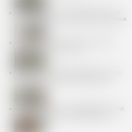
DPE FRAUDULEUX : LE GOUVERNEMENT DURCIT LES
SANCTIONS CONTRE LES DIAGNOSTIQUEURS VÉREUX
ATTENTION AUX HEURES DE DÉLÉGATION PRISES
PENDANT UN ARRÊT DE TRAVAIL !
NULLITÉ D'UNE CONVENTION DE FORFAIT EN JOURS :
IMPACT SUR LES HEURES SUPPLÉMENTAIRES ET
INDEMNITÉS
NUMÉROS SURTAXÉS : DES ÉTABLISSEMENTS ENCORE
NON CONFORMES AVEC LA RÉGLEMENTATION