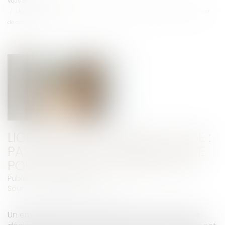
Vous êtes ici :
Accueil
Licenciement pour inaptitude : pas besoin d’attendre le juge pour la Cour
de cassation
LICENCIEMENT POUR INAPTITUDE :
PAS BESOIN D’ATTENDRE LE JUGE
POUR LA COUR DE CASSATION
Publié le :
02/04/2025
Source :
www.lemag-juridique.com
Un employeur peut rompre le contrat d’un salarié