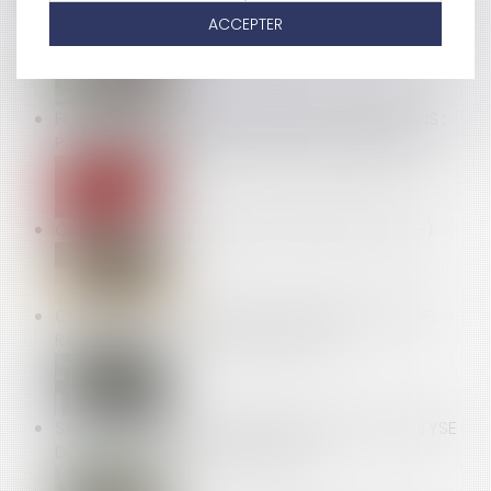
OFFRE RAISONNABLE D'EMPLOI : PRÉCISION SUR LA
ACCEPTER
ZONE GÉOGRAPHIQUE
FORFAIT JOURS ET DÉDUCTION DE COTISATIONS :
PAS BESOIN D’ACCORD COLLECTIF APRÈS 2012
COMPTE PROFESSIONNEL DE PRÉVENTION (C2P)
COMPÉTENCE, POUVOIR ET SANCTION DE L’AMF :
RAPPEL DE LA COUR DE CASSATION
SANTÉ AU TRAVAIL : ON EN SAIT PLUS SUR L’ANALYSE
DES SUBSTANCES DANGEREUSES !