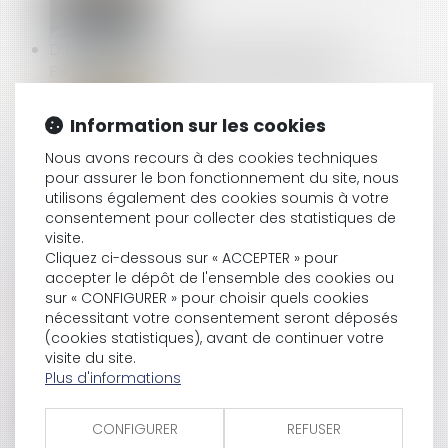
DIAGNOSTIC D'ASSAINISSEMENT ERRONÉ : UN
PRÉJUDICE CERTAIN POUR L'ACQUÉREUR
Information sur les cookies
LICENCIEMENT POUR INAPTITUDE : PAS BESOIN
Nous avons recours à des cookies techniques
D’ATTENDRE LE JUGE POUR LA COUR DE CASSATION
pour assurer le bon fonctionnement du site, nous
utilisons également des cookies soumis à votre
consentement pour collecter des statistiques de
visite.
ARRÊT MALADIE : BAISSE DU MONTANT MAXIMAL DES
Cliquez ci-dessous sur « ACCEPTER » pour
IJSS À COMPTER DU 1ER AVRIL
accepter le dépôt de l'ensemble des cookies ou
sur « CONFIGURER » pour choisir quels cookies
nécessitant votre consentement seront déposés
(cookies statistiques), avant de continuer votre
DIAGNOSTIC DE PERFORMANCE ÉNERGÉTIQUE : UN
visite du site.
PLAN POUR RESTAURER LA CONFIANCE
Plus d'informations
CONFIGURER
REFUSER