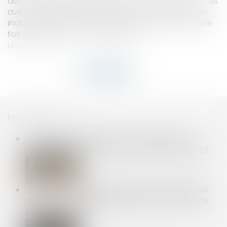
déclaré inapte par le médecin du travail, même si cet
avis est contesté en justice, dès lors que ce dernier
indique expressément que l’état de santé du salarié
fait obstacle à tout reclassement...
Lire la suite
HISTORIQUE
CONTRAT DE SOUTIEN AUX JEUNES SPORTIFS :
DERNIÈRES PRÉCISIONS SUR LES CLAUSES ABUSIVES
COMPÉTENCE INTERNATIONALE DES JURIDICTIONS
FRANÇAISES : NATURE DÉLICTUELLE DE L’ACTION EN
RUPTURE BRUTALE !