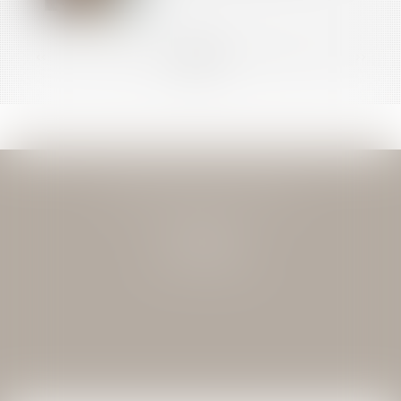
<<
<
...
17
18
19
20
21
22
23
...
>
>>
JEAN-DAVID GUEDJ & ASSOCIES
27 Rue Nicolo
75116 PARIS
Tél : 01 40 72 28 28