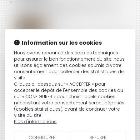
COTISATION PATRONALE MALADIE : QUELS CTP
UTILISER À PARTIR DE JANVIER 2019 POUR LES
DÉCLARATIONS URSSAF ?
FISSURES SUR UNE CONSTRUCTION : NOTION DE
Information sur les cookies
DOMMAGE ÉVOLUTIF ET ÉVALUATION PAR LA COUR
Nous avons recours à des cookies techniques
D’APPEL
pour assurer le bon fonctionnement du site, nous
utilisons également des cookies soumis à votre
consentement pour collecter des statistiques de
visite.
POUVOIR DE DIRECTION : OÙ SE SITUE LA FRONTIÈRE
Cliquez ci-dessous sur « ACCEPTER » pour
DU HARCÈLEMENT MORAL ?
accepter le dépôt de l'ensemble des cookies ou
sur « CONFIGURER » pour choisir quels cookies
nécessitant votre consentement seront déposés
(cookies statistiques), avant de continuer votre
L’ACCIDENT DE SKI AU COURS D’UN SÉMINAIRE PEUT
visite du site.
ÊTRE UN ACCIDENT DU TRAVAIL
Plus d'informations
CONFIGURER
REFUSER