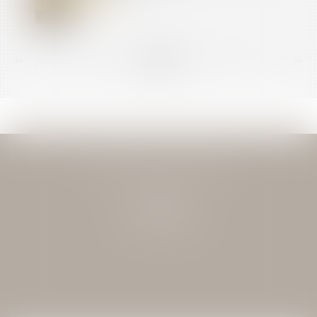
<<
<
...
146
147
148
149
150
151
152
...
>
>>
JEAN-DAVID GUEDJ & ASSOCIES
27 Rue Nicolo
75116 PARIS
Tél : 01 40 72 28 28