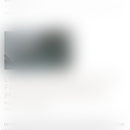
Vous êtes ici :
Accueil
L’indemnité de préavis n’existe pas pour la rupture de la période d’essai,
même nulle
L’INDEMNITÉ DE PRÉAVIS N’EXISTE
PAS POUR LA RUPTURE DE LA
PÉRIODE D’ESSAI, MÊME NULLE
Publié le :
08/10/2018
Source :
www.lextenso.fr
Le contrat de travail d’une salariée, qui prévoyait une