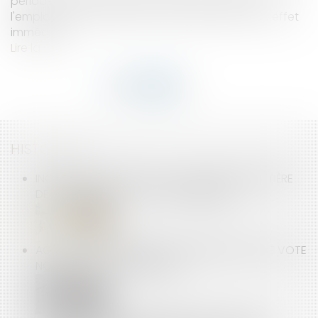
période d'essai de quatre mois, est rompu par
l'employeur moins de trois mois plus tard, avec effet
immédiat...
Lire la suite
HISTORIQUE
INCIDENCES DU PROJET DE LOI EGALIM EN MATIÈRE
DE DISTRIBUTION ET DE CONCURRENCE
AG DE COPROPRIÉTAIRES : UNE DÉLÉGATION DE VOTE
NON SIGNÉE EST IRRÉGULIÈRE