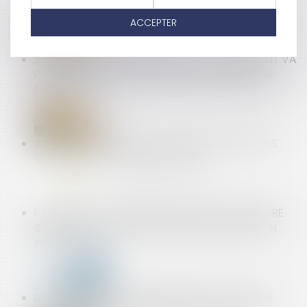
COMMANDER UN SITE INTERNET ET SE RÉTRACTER
ACCEPTER
ASSURANCE CONSTRUCTION: LE GOUVERNEMENT VA
PLAIDER POUR UNE HARMONISATION DES RÈGLES
EUROPÉENNES
ACCIDENTS DU TRAVAIL : LA COUR DES COMPTES
VEUT DES PUNITIONS EXEMPLAIRES
PAS DE DROIT DE PRÉEMPTION POUR LE LOCATAIRE
COMMERCIAL EN CAS DE CESSION GLOBALE D'UN
IMMEUBLE
UN TÉMOIGNAGE ANONYME NE SUFFIT PAS POUR