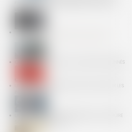
PROUVER UNE FAUTE INVOQUÉE À L'APPUI D'UN
LICENCIEMENT
L’INDEMNITÉ DE PRÉAVIS N’EXISTE PAS POUR LA
RUPTURE DE LA PÉRIODE D’ESSAI, MÊME NULLE
QUATRE OPÉRATEURS DE JEUX VIDÉO SANCTIONNÉS
UN CONGÉ MATERNITÉ PLUS PROTECTEUR POUR LES
INDÉPENDANTES
LA DÉMATÉRIALISATION DES PERMIS DE CONSTRUIRE
SOURCE D’INCERTITUDE ?