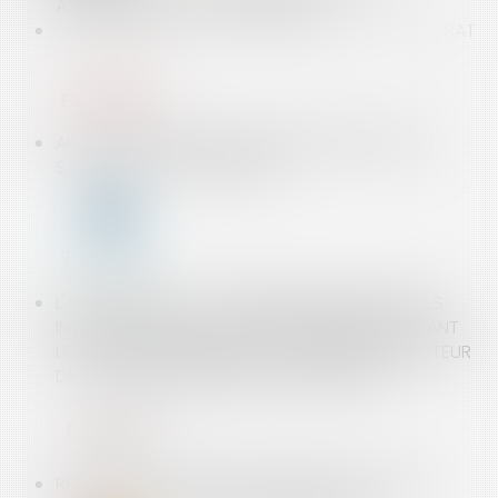
ASSURANCES ET VOTRE RETRAITE ?
LA MÉTALLURGIE VA METTRE EN OEUVRE LE CONTRAT
DE CHANTIER
AI-JE LE DROIT DE PROLONGER LE PRÉAVIS D’UN
SALARIÉ ? - ÉDITIONS TISSOT
L'AUTORITÉ DE LA CONCURRENCE RENFORCE SES
INVESTIGATIONS ET OUVRE DES ENQUÊTES VISANT
LES RAPPROCHEMENTS À L'ACHAT DANS LE SECTEUR
DE LA GRANDE DISTRIBUTION ALIMENTAIRE
RETRAITES, DEUX SÉNATEURS MILITENT POUR UN