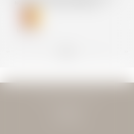
NOUVEL ÂGE LÉGAL À 63 ANS LÉGIFISCAL
<<
<
...
150
151
152
153
154
155
156
...
>
>>
JEAN-DAVID GUEDJ & ASSOCIES
27 Rue Nicolo
75116 PARIS
Tél : 01 40 72 28 28