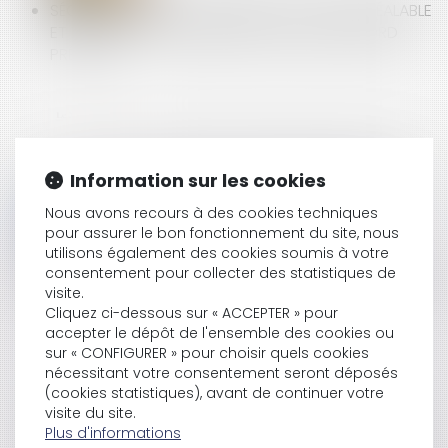
SÉCURITÉ SOCIALE : DÉCISIONS D'ACCORD PRÉALABLE
ET DE MISE SOUS OBJECTIFS OU SOUS ACCORD
PRÉALABLE
LA CARTE D’IDENTIFICATION PROFESSIONNELLE DU
Information sur les cookies
BTP | PRÈS D’1,3 MILLIONS DE CARTES DÉLIVRÉES
Nous avons recours à des cookies techniques
pour assurer le bon fonctionnement du site, nous
utilisons également des cookies soumis à votre
consentement pour collecter des statistiques de
HEURES SUPPLÉMENTAIRES : PUIS-JE LES RÉGLER SOUS
visite.
FORME DE PRIME ?
Cliquez ci-dessous sur « ACCEPTER » pour
accepter le dépôt de l'ensemble des cookies ou
sur « CONFIGURER » pour choisir quels cookies
nécessitant votre consentement seront déposés
(cookies statistiques), avant de continuer votre
visite du site.
LE MANAGEMENT AUTORITAIRE D’UN CHEF CUISINIER
Plus d'informations
PEUT-IL CONSTITUER UN HARCÈLEMENT MORAL ?