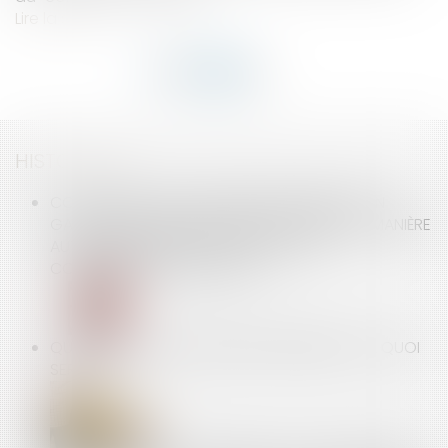
Lire la suite
HISTORIQUE
COPROPRIÉTÉ : DEUX BÂTIMENTS RELIÉS PAR UN
GARAGE COMMUN PEUVENT ÊTRE GÉRÉS DE MANIÈRE
AUTONOME, PAR DEUX SYNDICATS DE
COPROPRIÉTAIRES DISTINCTS
QU'EST-CE QU'UNE GARANTIE DÉCENNALE ? À QUOI
SERT-ELLE ?