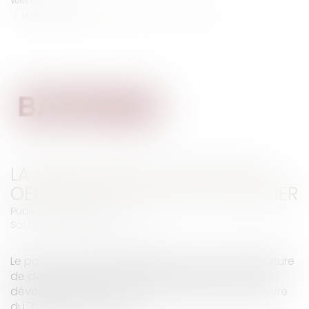
Vous êtes ici :
Accueil
La métallurgie va mettre en oeuvre le contrat de chantier
LA MÉTALLURGIE VA METTRE EN
OEUVRE LE CONTRAT DE CHANTIER
Publié le :
19/07/2018
Source :
www.batirama.com
Le patronat de la métallurgie a annoncé la signature
de deux nouveaux accords de branche "visant à
développer l'emploi", dont l'un sur la mise en oeuvre
du "contrat de chantier"...