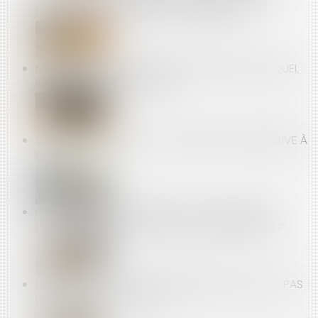
D'EXPOSITION AUX PRODUITS CHIMIQUES
MONÉTISER LA 5E SEMAINE DE CONGÉS PAYÉS, QUEL
IMPACT CÔTÉ EMPLOYEUR ?
OUVERTURE DU DROIT À LA RETRAITE PROGRESSIVE À
60 ANS
PROPRIÉTAIRES : COMMENT VOUS ASSURER DE
L'AUTHENTICITÉ DES JUSTIFICATIFS DE REVENUS ?
LICENCIEMENT POUR CONCURRENCE DÉLOYALE : PAS
DE PREUVE, PAS DE FAUTE