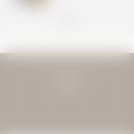
<<
<
...
7
8
9
10
11
12
13
...
>
>>
JEAN-DAVID GUEDJ & ASSOCIES
27 Rue Nicolo
75116 PARIS
Tél : 01 40 72 28 28