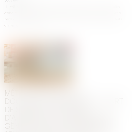
Vous êtes ici :
Accueil
Méthode relative au document présentant la part de surplus de chiffre
d’affaires des distributeurs généré par le relèvement du seuil de revente à
perte qui s’est traduite par une revalorisation des prix d’achat des produits
alimentaires et agricoles
MÉTHODE RELATIVE AU
DOCUMENT PRÉSENTANT LA PART
DE SURPLUS DE CHIFFRE
D’AFFAIRES DES DISTRIBUTEURS
GÉNÉRÉ PAR LE RELÈVEMENT DU