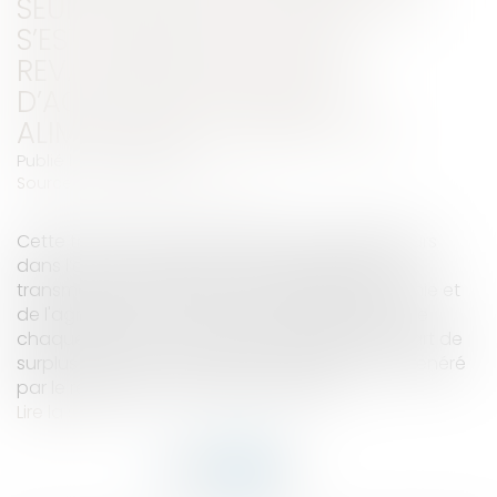
SEUIL DE REVENTE À PERTE QUI
S’EST TRADUITE PAR UNE
REVALORISATION DES PRIX
D’ACHAT DES PRODUITS
ALIMENTAIRES ET AGRICOLES
Publié le :
01/08/2025
Source :
www.economie.gouv.fr
Cette trame a pour objet d’aider les distributeurs
dans l’accomplissement de leur obligation de
transmettre aux ministres chargés de l'économie et
de l'agriculture, au plus tard le 1er septembre de
chaque année, un document présentant la part de
surplus de chiffre d’affaires des distributeurs généré
par le relèvement du seuil de revente...
Lire la suite