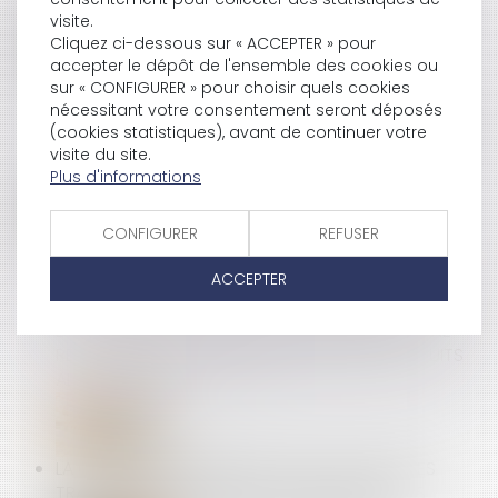
LES SMARTPHONES ONT LEUR ÉTIQUETTE ÉNERGIE !
visite.
Cliquez ci-dessous sur « ACCEPTER » pour
accepter le dépôt de l'ensemble des cookies ou
sur « CONFIGURER » pour choisir quels cookies
LES MESURES POUR PRÉVENIR LES ACCIDENTS
nécessitant votre consentement seront déposés
GRAVES ET MORTELS SERONT DISCUTÉES À LA FOIS
(cookies statistiques), avant de continuer votre
PAR LE CNPST ET DANS LA "LARGE" NÉGOCIATION
visite du site.
INTERPROFESSIONNELLE SUR LE TRAVAIL
Plus d'informations
CONFIGURER
REFUSER
MÉTHODE RELATIVE AU DOCUMENT PRÉSENTANT LA
ACCEPTER
PART DE SURPLUS DE CHIFFRE D’AFFAIRES DES
DISTRIBUTEURS GÉNÉRÉ PAR LE RELÈVEMENT DU SEUIL
DE REVENTE À PERTE QUI S’EST TRADUITE PAR UNE
REVALORISATION DES PRIX D’ACHAT DES PRODUITS
ALIMENTAIRES ET AGRICOLES
LA COMMISSION AMÉLIORE LA PROTECTION DES
TRAVAILLEURS GRÂCE À DE NOUVELLES LIMITES