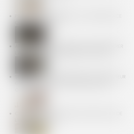
PRÊT EN DEVISE ÉTRANGÈRE : UNE JURISPRUDENCE
QUI FAIT LE CHANGE !
ARRÊT MALADIE LONGUE DURÉE : COMMENT GÉRER
L'ABSENCE DU SALARIÉ EN ARRÊT DE TRAVAIL ?
SECTEUR DE LA PUBLICITÉ EN LIGNE : LE RAPPORTEUR
GÉNÉRAL INDIQUE AVOIR NOTIFIÉ UN GRIEF AU
GROUPE META
CONSTRUCTION ET HABITATION : RÉNOVATION DE
L’HABITAT DÉGRADÉ