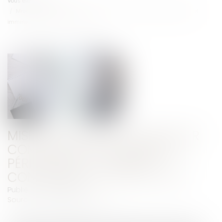
Vous êtes ici :
Accueil
Mise en demeure d'un bailleur commercial par arrêté de péril grave et
imminent concernant le local loué
MISE EN DEMEURE D'UN BAILLEUR
COMMERCIAL PAR ARRÊTÉ DE
PÉRIL GRAVE ET IMMINENT
CONCERNANT LE LOCAL LOUÉ
Publié le :
09/09/2025
Source :
www.actu-juridique.fr