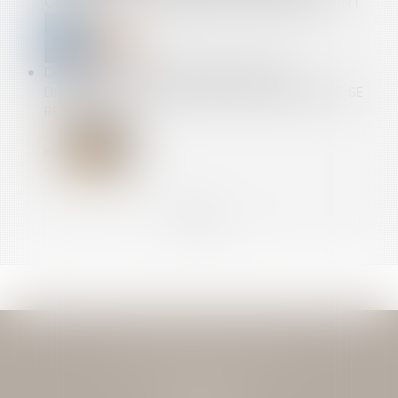
CONCERNANT LA PROCÉDURE D’INDEMNISATION !
DPE : LA LUTTE CONTRE LA FRAUDE AUX
DIAGNOSTICS DE PERFORMANCE ÉNERGÉTIQUE SE
RENFORCE
<<
<
...
6
7
8
9
10
11
12
...
>
>>
JEAN-DAVID GUEDJ & ASSOCIES
27 Rue Nicolo