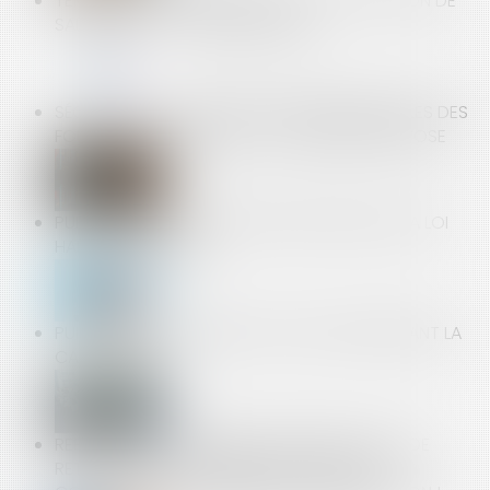
TEMPS PARTIEL THÉRAPEUTIQUE : L’ATTESTATION DE
SALAIRE EST TOUJOURS REQUISE !
SÉCURITÉ ET ALLÉGATIONS ENVIRONNEMENTALES DES
FOURNITURES SCOLAIRES : LA VIGILANCE S’IMPOSE
PUBLICATION DU DÉCRET D'APPLICATION DE LA LOI
HABITAT DÉGRADÉ
PUIS-JE PORTER UN SHORT AU TRAVAIL PENDANT LA
CANICULE ?
REFUS D’EMBARQUEMENT, D’ANNULATION OU DE
RETARD DE VOL : DERNIÈRES NOUVEAUTÉS