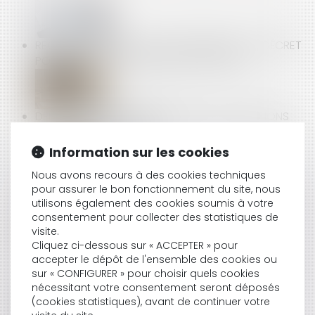
REGISTRE NATIONAL DES COPROPRIÉTÉS : UN DÉCRET
POUR PRÉCISER LES DONNÉES À DÉCLARER
DEUX CDI REFUSÉS APRÈS UN CDD = ALLOCATIONS
CHÔMAGE SUPPRIMÉES !
Information sur les cookies
Nous avons recours à des cookies techniques
RESPECT DU DROIT DU TRAVAIL PAR LES PLATES-
pour assurer le bon fonctionnement du site, nous
FORMES DE VTC ET LOYAUTÉ DE LA CONCURRENCE
utilisons également des cookies soumis à votre
consentement pour collecter des statistiques de
visite.
Cliquez ci-dessous sur « ACCEPTER » pour
NOUVELLE NOMENCLATURE DES PRIX DE VENTE AU
accepter le dépôt de l'ensemble des cookies ou
DÉTAIL DES TABACS MANUFACTURÉS EN FRANCE !
sur « CONFIGURER » pour choisir quels cookies
nécessitant votre consentement seront déposés
(cookies statistiques), avant de continuer votre