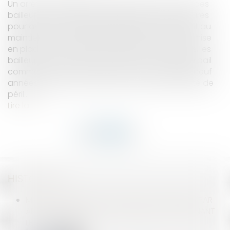
Un arrêté de péril grave et imminent ayant mis des
bailleurs en demeure de prendre diverses mesures
pour assurer la sécurité publique, en procédant au
maintien des ouvertures en souffrance et à la mise
en place d’un tunnel de protection des piétons, les
bailleurs consentent à la locataire un nouveau bail
commercial sur ces locaux pour une durée de neuf
années ayant commencé à courir avant l’arrêté de
péril...
Lire la suite
HISTORIQUE
MISE EN DEMEURE D'UN BAILLEUR COMMERCIAL PAR
ARRÊTÉ DE PÉRIL GRAVE ET IMMINENT CONCERNANT
LE LOCAL LOUÉ