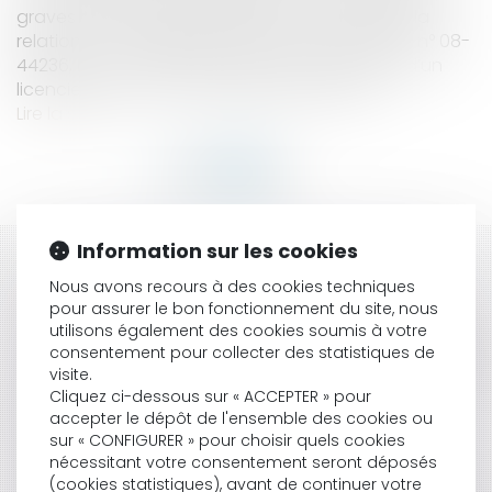
graves pour rendre impossible la poursuite de la
relation contractuelle (cass. soc. 30 mars 2010, n° 08-
44236, BC V n° 80). Elle produit alors les effets d’un
licenciement sans cause réelle et sérieuse...
Lire la suite
Information sur les cookies
HISTORIQUE
Nous avons recours à des cookies techniques
pour assurer le bon fonctionnement du site, nous
CDD DE REMPLACEMENT : QUELLES INFORMATIONS
utilisons également des cookies soumis à votre
SUR LE REMPLACEMENT DOIS-JE IMPÉRATIVEMENT
consentement pour collecter des statistiques de
MENTIONNER DANS LE CONTRAT ? - EDITIONS TISSOT
visite.
PEUT-ON ANNULER L'ACHAT D'UN LOGEMENT NEUF
Cliquez ci-dessous sur « ACCEPTER » pour
SUR PLAN (VEFA) ? | ACTUALITÉS SELOGER
accepter le dépôt de l'ensemble des cookies ou
IL S'ENDORT À SON POSTE DE TRAVAIL, IL EST VIRÉ -
sur « CONFIGURER » pour choisir quels cookies
L'EXPRESS L'ENTREPRISE
nécessitant votre consentement seront déposés
CONVENTION D'ASSURANCE CHÔMAGE DU 14 AVRIL
(cookies statistiques), avant de continuer votre