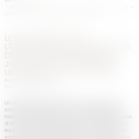
Vous êtes ici :
Accueil
Le non-respect par l'employeur de son obligation de sécurité de résultat ne
justifie pas nécessairement une prise d'acte - RF SOCIAL
LE NON-RESPECT PAR
L'EMPLOYEUR DE SON OBLIGATION
DE SÉCURITÉ DE RÉSULTAT NE
JUSTIFIE PAS NÉCESSAIREMENT
UNE PRISE D'ACTE - RF SOCIAL
Publié le :
10/04/2017
Source :
rfsocial.grouperf.com
Un salarié peut prendre acte de la rupture de son
contrat de travail aux torts de son employeur en
raison de faits qu’il reproche à ce dernier. Cette prise
d’acte n’est justifiée que lorsque les faits fautifs ou
les inexécutions des obligations contractuelles ou
conventionnelles de l’employeur sont suffisamment