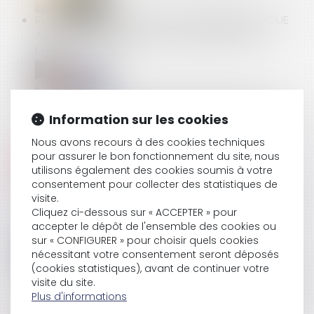
RUPTURE CONVENTIONNELLE : L'INDEMNITÉ EST DUE
AUX AYANTS DROIT DU SALARIÉ DÉCÉDÉ APRÈS
L'HOMOLOGATION
L’ACTION DU CONSOMMATEUR TENDANT À VOIR
Information sur les cookies
DÉCLARER NON ÉCRITE UNE CLAUSE ABUSIVE EST
IMPRESCRIPTIBLE
Nous avons recours à des cookies techniques
pour assurer le bon fonctionnement du site, nous
utilisons également des cookies soumis à votre
consentement pour collecter des statistiques de
EN PRÉSENCE DE MÉRULE, L’ACHETEUR N’A PAS DE
visite.
RECOURS S’IL A RENONCÉ À FAIRE RÉALISER UN
Cliquez ci-dessous sur « ACCEPTER » pour
DIAGNOSTIC
accepter le dépôt de l'ensemble des cookies ou
sur « CONFIGURER » pour choisir quels cookies
nécessitant votre consentement seront déposés
(cookies statistiques), avant de continuer votre
LES STAGIAIRES DE LA FORMATION PROFESSIONNELLE
visite du site.
MIEUX RÉMUNÉRÉS
Plus d'informations