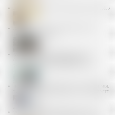
DIVISION D’UN FONDS ET SERVITUDE DES EAUX USÉES
LOI SANTÉ AU TRAVAIL : LES RÈGLES DE L'ESSAI
ENCADRÉ SONT DÉFINIES
PAS DE DÉLIT DE HARCÈLEMENT MORAL SANS
CONSCIENCE D'AVOIR CONTRIBUÉ À LA
DÉGRADATION DES CONDITIONS DE TRAVAIL
PRÉCONISATION DU GRECCO N° 14 : LOI 3DS ET MISE
EN CONFORMITÉ DES RÈGLEMENTS DE COPROPRIÉTÉ
MODIFICATIONS TEMPORAIRES DE RECETTE ET