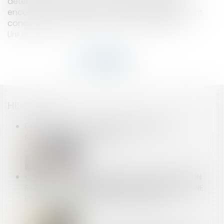
déterminer si l'importance du projet l'exige, ou
encore, à quel moment le projet est suffisamment
concret pour donner lieu à une consultation...
Lire la suite
HISTORIQUE
FRANCE RÉNOV : LE SERVICE PUBLIC DE LA
RÉNOVATION DE L’HABITAT
COMMENT RÉMUNÉRER LE TEMPS DE TRAJET D'UN
REPRÉSENTANT DU PERSONNEL QUI SE REND À UNE
RÉUNION ORGANISÉE PAR L'EMPLOYEUR ?