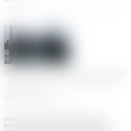
Vous êtes ici :
Accueil
Normes imposées à l'employeur : le CSE doit quand même être consulté
NORMES IMPOSÉES À L'EMPLOYEUR
: LE CSE DOIT QUAND MÊME ÊTRE
CONSULTÉ
Publié le :
17/05/2022
Source :
www.editions-legislatives.fr
Lorsqu'il est question de droit à consultation
ponctuelle du CSE, il est en général question de