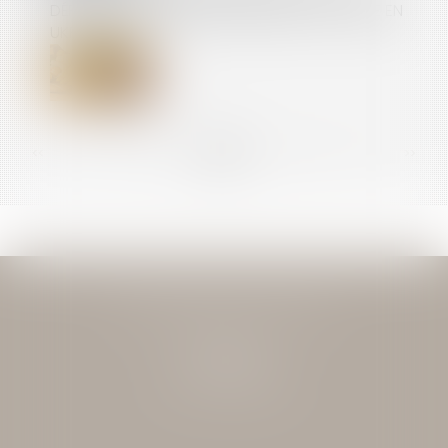
DÉROGATIONS D’ÉTIQUETAGE LIÉES À LA CRISE EN
UKRAINE
<<
<
...
79
80
81
82
83
84
85
...
>
>>
JEAN-DAVID GUEDJ & ASSOCIES
27 Rue Nicolo
75116 PARIS
Tél : 01 40 72 28 28