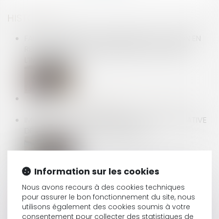
HISTORIQUE
FAUTE DOLOSIVE DU CONSTRUCTEUR : ACTION EN
RESPONSABILITÉ CONTRACTUELLE ATTACHÉE À
L’IMMEUBLE
OBTENIR L'AVAL DE L'ADMINISTRATION SUR VOS
GARANTIES COMMERCIALES
IMMOBILIER : LES PROMOTEURS DANS L'EXPECTATIVE
DE LA LOI ELAN ET DES MUNICIPALES
ASSURANCE MALADIE : PROPOSITIONS POUR LA
Information sur les cookies
MAÎTRISE DES DÉPENSES DE SANTÉ.
Nous avons recours à des cookies techniques
pour assurer le bon fonctionnement du site, nous
utilisons également des cookies soumis à votre
consentement pour collecter des statistiques de