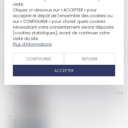
VOUS POUVEZ SURÉLEVER SEUL UN MUR MITOYEN, À
visite.
CONDITION DE TOUT PAYER
Cliquez ci-dessous sur « ACCEPTER » pour
accepter le dépôt de l'ensemble des cookies ou
sur « CONFIGURER » pour choisir quels cookies
nécessitant votre consentement seront déposés
DU NOUVEAU SUR LA RUPTURE CONVENTIONNELLE
(cookies statistiques), avant de continuer votre
visite du site.
Plus d'informations
UN SALARIÉ, LICENCIÉ POUR COVOITURAGE AVEC UNE
VOITURE DE FONCTION, EST DÉBOUTÉ EN APPEL
CONFIGURER
REFUSER
ACCEPTER
SUR INTERNET AUSSI, L'ENTENTE SUR LES PRIX PEUT
COÛTER CHER
LOGEMENT ÉTUDIANT : 5 CONSEILS AVANT DE SIGNER
FIN DU RÉGIME DE SÉCURITÉ SOCIALE ÉTUDIANTE