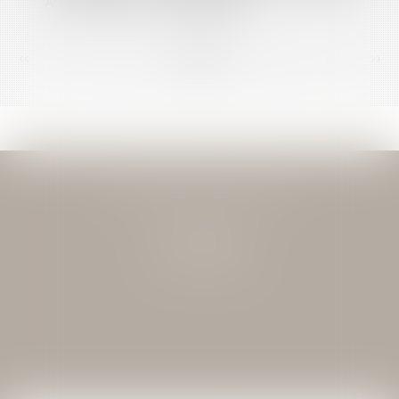
AUTORITÉ DE LA CONCURRENCE
<<
<
...
148
149
150
151
152
153
154
...
>
>>
JEAN-DAVID GUEDJ & ASSOCIES
27 Rue Nicolo
75116 PARIS
Tél : 01 40 72 28 28