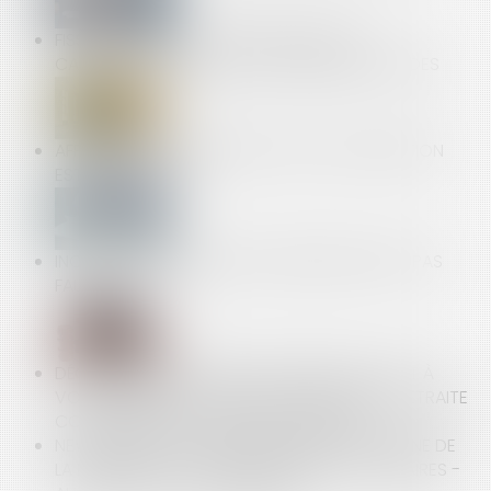
FISSURES DANS UNE CONSTRUCTION ET
CARACTÉRISATION DU DOL DU BUREAU D’ÉTUDES
AFFICHAGES OBLIGATOIRES : UNE ACTUALISATION
EST NÉCESSAIRE !
INCITER SES COLLÈGUES À FAIRE GRÈVE N'EST PAS
FAUTIF
DÉCLARATIONS SOCIALES -EMPLOYEUR : C'EST À
VOUS D'AFFILIER LE SALARIÉ À UN RÉGIME DE RETRAITE
COMPLÉMENTAIRE - SERVICE-PUBLIC.FR
NEWS PRESS - DES ENTENTES DANS LE DOMAINE DE
LA DISTRIBUTION DES MÉDICAMENTS VÉTÉRINAIRES -