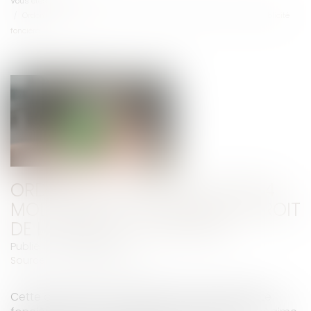
Vous êtes ici :
Accueil
Ordonnance du 19 juin 2024 modifiant et codifiant le droit de la publicité
foncière
ORDONNANCE DU 19 JUIN 2024
MODIFIANT ET CODIFIANT LE DROIT
DE LA PUBLICITÉ FONCIÈRE
Publié le :
26/06/2024
Source :
www.vie-publique.fr
Cette ordonnance codifie le droit de la publicité