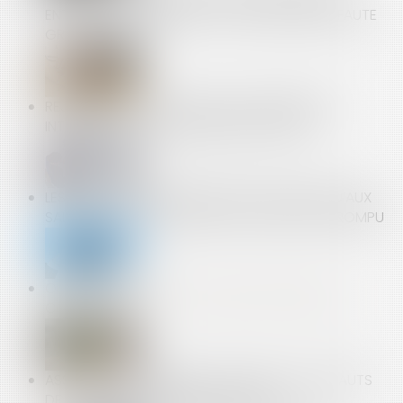
ENTRE DEUX SALARIÉS PEUT CONSTITUER UNE FAUTE
GRAVE
REJET DE LA QPC RELATIVE AUX DOMMAGES-
INTÉRÊTS POUR CONCURRENCE DÉLOYALE
LES DROITS À RETRAITE NE SONT OUVERTS QU’AUX
SALARIÉS DONT LE CONTRAT DE TRAVAIL EST ROMPU
ORDONNANCE DU 19 JUIN 2024 MODIFIANT ET
CODIFIANT LE DROIT DE LA PUBLICITÉ FONCIÈRE
ASSURANCE DOMMAGES-OUVRAGE : LES DÉFAUTS
DE CONFORMITÉ AUX STIPULATIONS