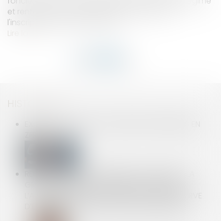
foncière dans le code civil. Elle modernise son régime
et renforce son efficacité ainsi que celui de
l'inscription des hypothèques..
Lire la suite
HISTORIQUE
EXONÉRATION DES COTISATIONS PATRONALES EN
ZFRR
REPRISE D’ACTIFS APPARTENANT À LUDENDO (LA
GRANDE RÉCRÉ) PAR LE GROUPE JOUÉCLUB :
L’AUTORITÉ AUTORISE L’OPÉRATION SOUS RÉSERVE
D’ENGAGEMENTS PORTANT SUR 6 MAGASINS