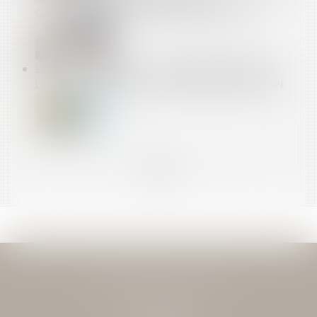
CONTRACTUELLES NE SONT PAS COUVERTS
BAUX COMMERCIAUX : LA MENSUALISATION DES
LOYERS RETARDÉE POUR CAUSE DE DISSOLUTION
<<
<
...
35
36
37
38
39
40
41
...
>
>>
JEAN-DAVID GUEDJ & ASSOCIES
27 Rue Nicolo