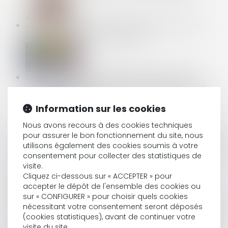
LA RÉCEPTION TACITE D’UN OUVRAGE N’EST PAS
FONCTION DE SON ACHÈVEMENT
LICENCIEMENT ÉCONOMIQUE : ILLUSTRATION DE
L’OBLIGATION LÉGALE D’INFORMATION DU SALARIÉ
PAR L’EMPLOYEUR
Information sur les cookies
Nous avons recours à des cookies techniques
pour assurer le bon fonctionnement du site, nous
SEUL L’EMPLOYEUR DU SALARIÉ EST REDEVABLE D’UNE
utilisons également des cookies soumis à votre
INDEMNISATION COMPLÉMENTAIRE EN CAS DE FAUTE
consentement pour collecter des statistiques de
INEXCUSABLE
visite.
Cliquez ci-dessous sur « ACCEPTER » pour
accepter le dépôt de l'ensemble des cookies ou
sur « CONFIGURER » pour choisir quels cookies
LE DÉLAI DE PAIEMENT IMPARTI AU LOCATAIRE PAR LA
nécessitant votre consentement seront déposés
NOUVELLE LOI NE S'APPLIQUE PAS AUX CONTRATS EN
(cookies statistiques), avant de continuer votre
COURS
visite du site.