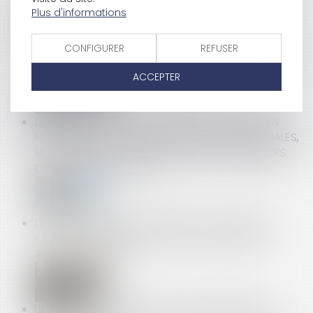
Plus d'informations
CONFIGURER
REFUSER
INFORMATIONS DU SALARIÉ À L’EMBAUCHE : L’ARRÊTÉ
DU 3 JUIN 2024
ACCEPTER
LES FORFAITS D'ÉVALUATION DES AVANTAGES EN
NATURE CONSTITUENT DES ÉVALUATIONS MINIMALES,
IRREMPLAÇABLES PAR DES MONTANTS SUPÉRIEURS
D'UN COMMUN ACCORD
DÉFICIT DE LA SÉCURITÉ SOCIALE : LA COUR DES
COMPTES PROPOSE DE MOINS INDEMNISER LES
ARRÊTS DE TRAVAIL
LA DISSIMULATION DE RELATIONS AMOUREUSES