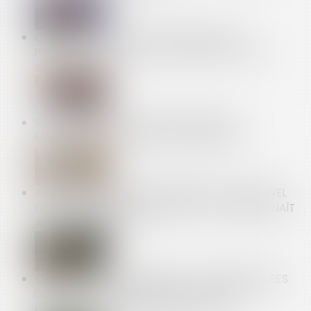
CONTRATS CONCLUS À DISTANCE ENTRE
PROFESSIONNELS : LE DROIT DE RÉTRACTATION
S’APPLIQUE-T-IL ?
SOUS-TRAITANCE : PAS DE NULLITÉ SANS
MANQUEMENT PRÉALABLE AUX GARANTIES
AMIANTE ET PRÉJUDICE D’ANXIÉTÉ : SEUL LE NOUVEL
EMPLOYEUR EST RESPONSABLE SI LE DOMMAGE NAÎT
APRÈS LE TRANSFERT !
CHIKUNGUNYA À LA RÉUNION : LES PARLEMENTAIRES
DEMANDENT LA SUSPENSION DES JOURS DE
CARENCE POUR LES ARRÊTS MALADIES