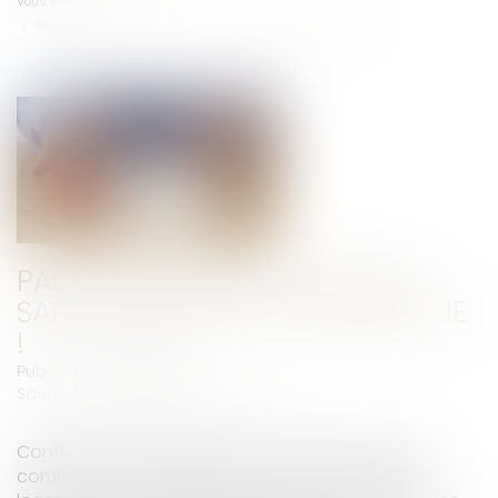
Vous êtes ici :
Accueil
Pas de diminution de loyer sans absence de contrepartie !
PAS DE DIMINUTION DE LOYER
SANS ABSENCE DE CONTREPARTIE
!
Publié le :
20/05/2025
Source :
www.lemag-juridique.com
Conformément à l’article L. 145-33 du Code de
commerce, les obligations mises à la charge du