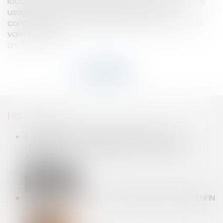
locataire au-delà de celles prévues par la loi ou les
usages, et qui ne sont assorties d’aucune
contrepartie, peuvent justifier une diminution de la
valeur locative...
Lire la suite
HISTORIQUE
PAS D’OBSTACLE À L’ANATOCISME : LA LOI
INTERPRÉTATIVE S’APPLIQUE AUX CONTRATS EN
COURS
LES TAUX 2025 DES COTISATIONS AT/MP SONT ENFIN
PUBLIÉS !