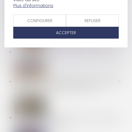
Plus d'informations
CONFIGURER
REFUSER
PRÉAVIS LOCATIF : REFUSER UN RECOMMANDÉ NE
BLOQUE PAS LE CONGÉ !
ACCEPTER
PAS DE DIMINUTION DE LOYER SANS ABSENCE DE
CONTREPARTIE !
INDEMNITÉ POUR LICENCIEMENT ABUSIF : LE BARÈME
LÉGAL S’IMPOSE, MÊME DANS LES PETITES
ENTREPRISES
ENCADREMENT DES LOYERS : PETIT POINT SUR LES
SANCTIONS APPLICABLES