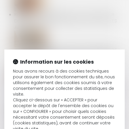
RÉNOVATION ÉNERGÉTIQUE : L'UFC-QUE CHOISIR
DEMANDE UN GUICHET UNIQUE POUR TOUTES LES
AIDES
CONDUITE D’ENGINS ET TRAVAUX À PROXIMITÉ DE
RÉSEAUX : COMMENT OBTENIR LES AUTORISATIONS
Information sur les cookies
CORRESPONDANTES ?
Nous avons recours à des cookies techniques
pour assurer le bon fonctionnement du site, nous
utilisons également des cookies soumis à votre
RETARD DE PAIEMENT DU SALAIRE : UN PRÉJUDICE À
consentement pour collecter des statistiques de
DÉMONTRER POUR OBTENIR PLUS QUE LES INTÉRÊTS
visite.
LÉGAUX
Cliquez ci-dessous sur « ACCEPTER » pour
accepter le dépôt de l'ensemble des cookies ou
sur « CONFIGURER » pour choisir quels cookies
nécessitant votre consentement seront déposés
CLAUSES ATTRIBUTIVES DE JURIDICTION : ATTENTION
(cookies statistiques), avant de continuer votre
À LA LANGUE DU RENVOI AUX CGV
visite du site.