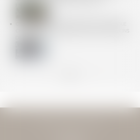
C’EST L’HISTOIRE D’UN EMPLOYEUR QUI DISTINGUE
CHANGEMENT ET MODIFICATION DES CONDITIONS
DE TRAVAIL…
<<
<
...
13
14
15
16
17
18
19
...
>
>>
JEAN-DAVID GUEDJ & ASSOCIES
27 Rue Nicolo