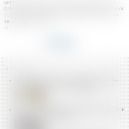
Le ministre de l'économie confirme que le droit de
préemption du locataire commercial est exclu en cas
de cession globale d'un immeuble comprenant un
seul local commercial...
Lire la suite
HISTORIQUE
INCIDENCES DU PROJET DE LOI EGALIM EN MATIÈRE
DE DISTRIBUTION ET DE CONCURRENCE
AG DE COPROPRIÉTAIRES : UNE DÉLÉGATION DE VOTE
NON SIGNÉE EST IRRÉGULIÈRE