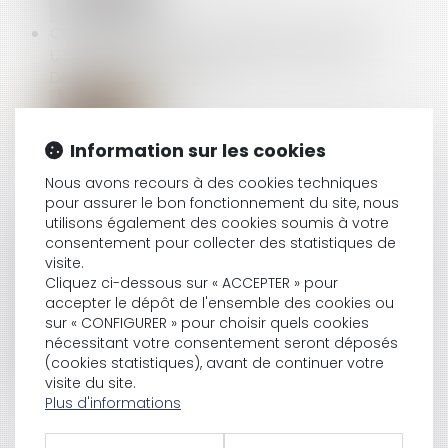
COTISATION PATRONALE MALADIE : QUELS CTP
UTILISER À PARTIR DE JANVIER 2019 POUR LES
DÉCLARATIONS URSSAF ?
Information sur les cookies
FISSURES SUR UNE CONSTRUCTION : NOTION DE
DOMMAGE ÉVOLUTIF ET ÉVALUATION PAR LA COUR
Nous avons recours à des cookies techniques
D’APPEL
pour assurer le bon fonctionnement du site, nous
utilisons également des cookies soumis à votre
consentement pour collecter des statistiques de
visite.
POUVOIR DE DIRECTION : OÙ SE SITUE LA FRONTIÈRE
Cliquez ci-dessous sur « ACCEPTER » pour
DU HARCÈLEMENT MORAL ?
accepter le dépôt de l'ensemble des cookies ou
sur « CONFIGURER » pour choisir quels cookies
nécessitant votre consentement seront déposés
(cookies statistiques), avant de continuer votre
L’ACCIDENT DE SKI AU COURS D’UN SÉMINAIRE PEUT
visite du site.
ÊTRE UN ACCIDENT DU TRAVAIL
Plus d'informations