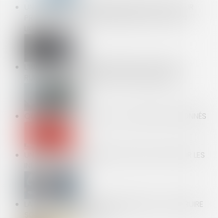
UN TÉMOIGNAGE ANONYME NE SUFFIT PAS POUR
PROUVER UNE FAUTE INVOQUÉE À L'APPUI D'UN
LICENCIEMENT
L’INDEMNITÉ DE PRÉAVIS N’EXISTE PAS POUR LA
RUPTURE DE LA PÉRIODE D’ESSAI, MÊME NULLE
QUATRE OPÉRATEURS DE JEUX VIDÉO SANCTIONNÉS
UN CONGÉ MATERNITÉ PLUS PROTECTEUR POUR LES
INDÉPENDANTES
LA DÉMATÉRIALISATION DES PERMIS DE CONSTRUIRE
SOURCE D’INCERTITUDE ?