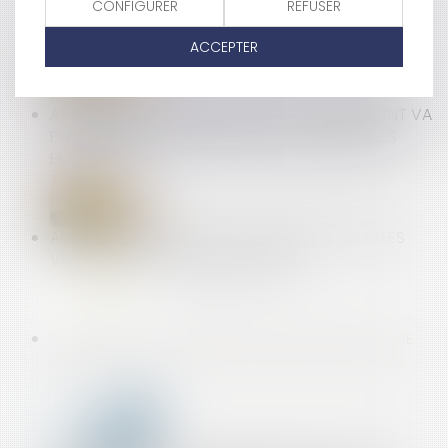
CONFIGURER
REFUSER
COMMANDER UN SITE INTERNET ET SE RÉTRACTER
ACCEPTER
ASSURANCE CONSTRUCTION: LE GOUVERNEMENT VA
PLAIDER POUR UNE HARMONISATION DES RÈGLES
EUROPÉENNES
ACCIDENTS DU TRAVAIL : LA COUR DES COMPTES
VEUT DES PUNITIONS EXEMPLAIRES
PAS DE DROIT DE PRÉEMPTION POUR LE LOCATAIRE
COMMERCIAL EN CAS DE CESSION GLOBALE D'UN
IMMEUBLE