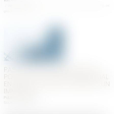
Vous êtes ici :
Accueil
Pas de droit de préemption pour le locataire commercial en cas de cession
globale d'un immeuble
PAS DE DROIT DE PRÉEMPTION
POUR LE LOCATAIRE COMMERCIAL
EN CAS DE CESSION GLOBALE D'UN
IMMEUBLE
Publié le :
10/10/2018
Source :
www.efl.fr