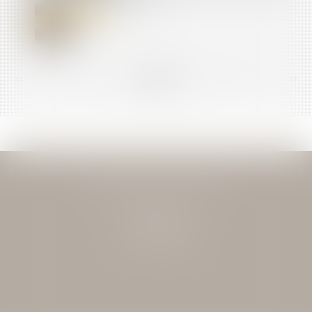
<<
<
...
146
147
148
149
150
151
152
...
>
>>
JEAN-DAVID GUEDJ & ASSOCIES
27 Rue Nicolo
75116 PARIS
Tél : 01 40 72 28 28