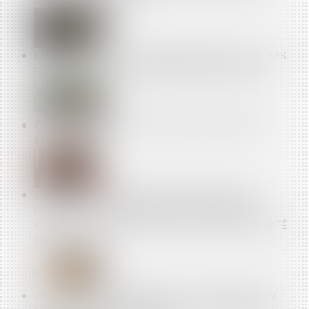
MÉDECIN DU TRAVAIL
FAUTE GRAVE ET RUPTURE ANTICIPÉE DU CDD : PAS
DE PROCÉDURE DE LICENCIEMENT À RESPECTER
CANICULE : QUI PEUT RECOURIR AU CHÔMAGE
INTEMPÉRIES ?
SUIVI APPROFONDI DES RECOMMANDATIONS
RELATIVES À LA CONCEPTION ET À LA MISE EN
ŒUVRE DE LA RÉDUCTION DE LOYER DE SOLIDARITÉ
(RLS)
JOURS DE FRACTIONNEMENT : LA RENONCIATION