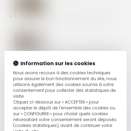
PAS DE DROIT DE PRIORITÉ POUR LE LOCATAIRE
COMMERCIAL EN CAS DE CESSION GLOBALE DE
L’IMMEUBLE !
EMPRUNT DU SYNDICAT : LA LISTE DES INFORMATIONS
QUE LE PRÊTEUR PEUT DEMANDER AU SYNDIC EST
Information sur les cookies
FIXÉE
Nous avons recours à des cookies techniques
pour assurer le bon fonctionnement du site, nous
utilisons également des cookies soumis à votre
DONNÉES PERSONNELLES : LE SALARIÉ PEUT EXIGER
consentement pour collecter des statistiques de
L’ACCÈS À SES E-MAILS PROFESSIONNELS
visite.
Cliquez ci-dessous sur « ACCEPTER » pour
accepter le dépôt de l'ensemble des cookies ou
sur « CONFIGURER » pour choisir quels cookies
LOA ET DROIT DE RÉTRACTATION : LA LIVRAISON
nécessitant votre consentement seront déposés
IMMÉDIATE DU BIEN N’EMPORTE PAS L’ANNULATION DU
(cookies statistiques), avant de continuer votre
CONTRAT !