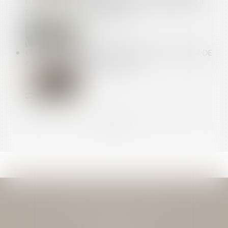
N’EST PAS AUTOMATIQUE SI C’EST LE SALARIÉ QUI
DÉCIDE DU FRACTIONNEMENT
CHÔMAGE-INTEMPÉRIES DANS LE BTP : LES TAUX DE
COTISATIONS SONT DÉVOILÉS
<<
<
...
10
11
12
13
14
15
16
...
>
>>
JEAN-DAVID GUEDJ & ASSOCIES
27 Rue Nicolo