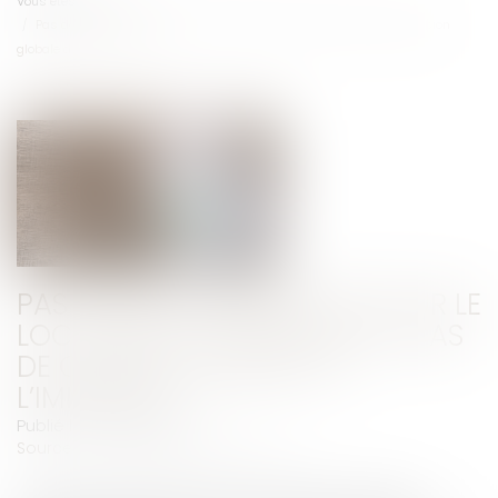
Vous êtes ici :
Accueil
Pas de droit de priorité pour le locataire commercial en cas de cession
globale de l’immeuble !
PAS DE DROIT DE PRIORITÉ POUR LE
LOCATAIRE COMMERCIAL EN CAS
DE CESSION GLOBALE DE
L’IMMEUBLE !
Publié le :
02/07/2025
Source :
www.lemag-juridique.com