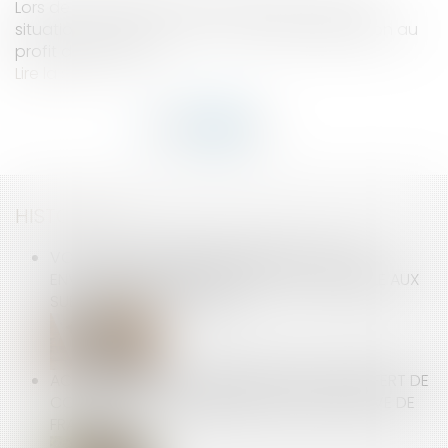
Lors de la vente d’un bien immobilier, certaines
situations peuvent ouvrir un droit de préemption au
profit du locataire...
Lire la suite
HISTORIQUE
VOUS ÊTES PROPRIÉTAIRE BAILLEUR ET VOUS
ENVISAGEZ DES TRAVAUX, ÊTES-VOUS ÉLIGIBLE AUX
SUBVENTIONS DE L’ANAH ?
ACTIONS GRATUITES ANNULÉES APRÈS TRANSFERT DE
CONTRAT : PAS D’INDEMNISATION SANS PREUVE DE
FRAUDE