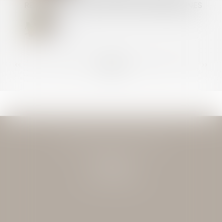
RELANCE DE LA CONSTRUCTION DURABLE DÉFINIES
<<
<
...
92
93
94
95
96
97
98
...
>
>>
JEAN-DAVID GUEDJ & ASSOCIES
27 Rue Nicolo
75116 PARIS
Tél : 01 40 72 28 28