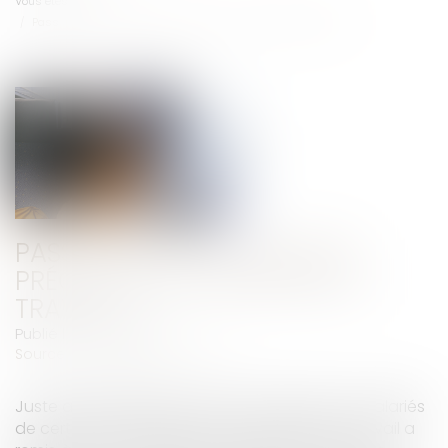
Vous êtes ici :
Accueil
Pass sanitaire : nouvelles précisions du ministère du Travail
PASS SANITAIRE : NOUVELLES
PRÉCISIONS DU MINISTÈRE DU
TRAVAIL
Publié le :
07/09/2021
Source :
www.editions-tissot.fr
Juste après l’extension du pass sanitaire aux salariés
de certains établissements, le ministère du Travail a