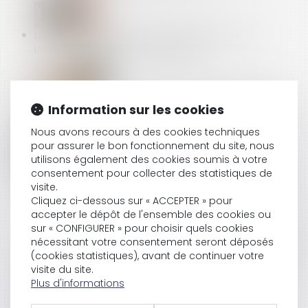
LA RÉSOLUTION DE LA VENTE FAIT OBSTACLE À
L’ACTION EN GARANTIE DÉCENNALE
L'ÉLECTRICITÉ EST-ELLE UNE CHARGE RÉCUPÉRABLE
Information sur les cookies
SUR LE LOCATAIRE?
Nous avons recours à des cookies techniques
pour assurer le bon fonctionnement du site, nous
utilisons également des cookies soumis à votre
consentement pour collecter des statistiques de
L’URSSAF : BILAN 2020 DE LA LUTTE CONTRE LE
visite.
TRAVAIL DISSIMULÉ
Cliquez ci-dessous sur « ACCEPTER » pour
accepter le dépôt de l'ensemble des cookies ou
sur « CONFIGURER » pour choisir quels cookies
nécessitant votre consentement seront déposés
REVENDICATION D'UNE CLASSIFICATION SUPÉRIEURE :
(cookies statistiques), avant de continuer votre
LE SALARIÉ DOIT REMPLIR TOUTES LES CONDITIONS
visite du site.
POSÉES PAR LA CONVENTION COLLECTIVE !
Plus d'informations