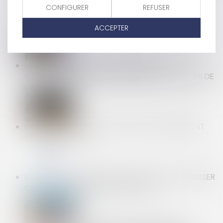
CONFIGURER
REFUSER
PASS SANITAIRE : NOUVELLES PRÉCISIONS DU
MINISTÈRE DU TRAVAIL
ACCEPTER
LA LOI CLIMAT PERMET L’OUVERTURE À LA
CONCURRENCE DE CERTAINES PIÈCES DÉTACHÉES DE
L’AUTOMOBILE
PROPOSITIONS DE LOIS SUR LOIS DE FINANCEMENT
SÉCURITÉ SOCIALE
EST-CE OBLIGATOIRE DE LAISSER SON VOISIN PASSER
CHEZ SOI POUR FAIRE DES TRAVAUX ?