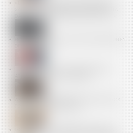
« LORS DE LA VENTE DE MON APPARTEMENT, LE
SYNDIC PEUT-IL EXIGER 250 € POUR UN PRÉ-ÉTAT
DATÉ, EN PLUS DES 350 € POUR L’ÉTAT DATÉ ? »
HARCÈLEMENT SEXUEL : UNE NOUVELLE DÉFINITION EN
DROIT DU TRAVAIL
TITRES-RESTAURANT : LES NOUVELLES RÈGLES
APPLICABLES DÈS LE 1ER SEPTEMBRE
AIRBNB ÉCOPE D'UNE AMENDE DE 300.000 EUROS
POUR DÉFAUT D'INFORMATIONS
LES CONDITIONS DE VERSEMENT DE L'AIDE À LA