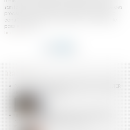
remis à jour son questions-réponses sur le pass
sanitaire et la vaccination obligatoire. Il apporte des
précisions intéressantes sur le port du masque, le
contrôle des pass et le personnel concerné par le
pass en cuisine...
Lire la suite
HISTORIQUE
PAS BESOIN DE PASSE SANITAIRE POUR CONSULTER
LE MÉDECIN DU TRAVAIL
LIDL PREND SA REVANCHE ET FAIT CONDAMNER
CARREFOUR POUR DES SPOTS TÉLÉ